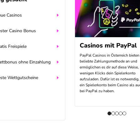
ue Casinos
ster Casino Bonus
Casinos mit PayPal
atis Freispiele
PayPal Casinos in Österreich bieten
beliebte Zahlungsmethode an und
ttbonus ohne Einzahlung
ermöglichen es dir auf diese Weise, 
wenigen Klicks dein Spielerkonto
ste Wettgutscheine
aufzuladen. Dafür ist es notwendig
ein Spielerkonto beim Casino als au
bei PayPal zu haben.