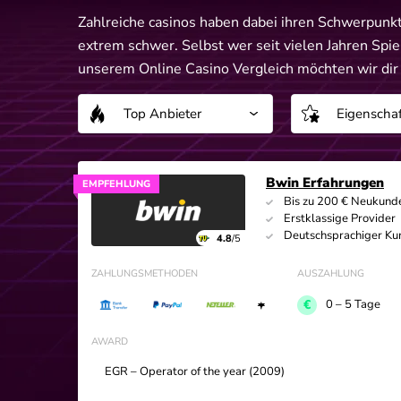
Zahlreiche casinos haben dabei ihren Schwerpunkt
extrem schwer. Selbst wer seit vielen Jahren Spi
unserem Online Casino Vergleich möchten wir dir 
Top Anbieter
Eigenscha
Bwin Erfahrungen
EMPFEHLUNG
Bis zu 200 € Neukund
Erstklassige Provider
Deutschsprachiger Ku
4.8
/5
ZAHLUNGSMETHODEN
AUSZAHLUNG
+
0 – 5 Tage
AWARD
EGR – Operator of the year (2009)