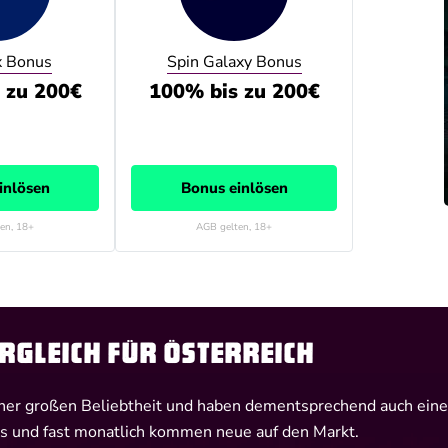
x Bonus
Spin Galaxy Bonus
 zu 200€
100% bis zu 200€
inlösen
Bonus einlösen
en, 18+
AGB gelten, 18+
ergleich für Österreich
 einer großen Beliebtheit und haben dementsprechend auch ein
nos und fast monatlich kommen neue auf den Markt.