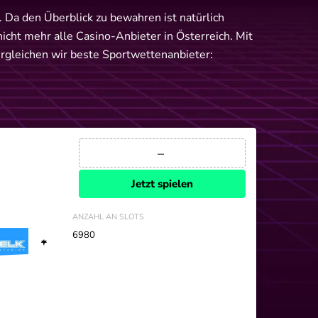
 Da den Überblick zu bewahren ist natürlich
icht mehr alle Casino-Anbieter in Österreich. Mit
ergleichen wir beste Sportwettenanbieter:
Jetzt spielen
ANZAHL AN SLOTS
6980
+