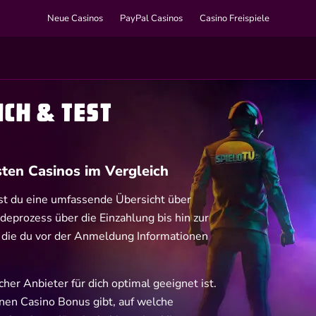
Neue Casinos
PayPal Casinos
Casino Freispiele
ich & Test
sten Casinos im Vergleich
est du eine umfassende Übersicht über
prozess über die Einzahlung bis hin zur
r die du vor der Anmeldung Informationen
cher Anbieter für dich optimal geeignet ist.
nen Casino Bonus gibt, auf welche