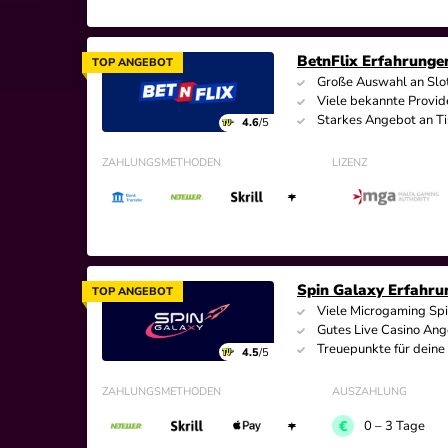
BetnFlix Erfahrunge
TOP ANGEBOT
Große Auswahl an Slo
Viele bekannte Provid
Starkes Angebot an Ti
4.6
/5
ZAHLUNGSMETHODEN
LIZENZ
+
Spin Galaxy Erfahru
TOP ANGEBOT
Viele Microgaming Spi
Gutes Live Casino An
Treuepunkte für deine
4.5
/5
ZAHLUNGSMETHODEN
AUSZAHLUNG
+
0 – 3 Tage