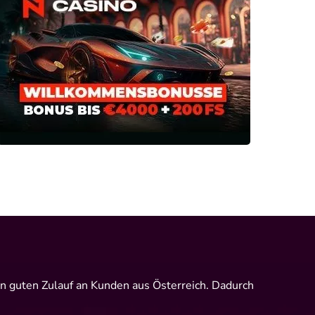
en guten Zulauf an Kunden aus Österreich. Dadurch