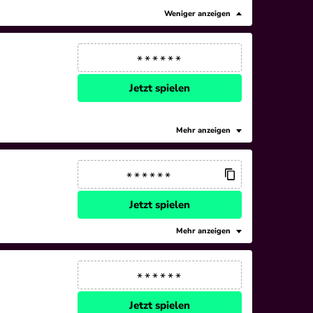
Weniger anzeigen
Jetzt spielen
Mehr anzeigen
Jetzt spielen
Mehr anzeigen
Jetzt spielen