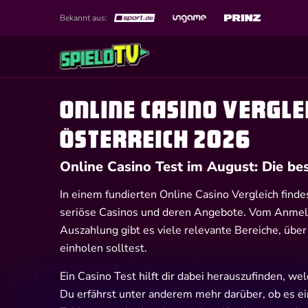
Bekannt aus:
Online Casino Vergle
Österreich 2026
Online Casino Test im August: Die be
In einem fundierten Online Casino Vergleich find
seriöse Casinos und deren Angebote. Vom Anmelde
Auszahlung gibt es viele relevante Bereiche, übe
einholen solltest.
Ein Casino Test hilft dir dabei herauszufinden, wel
Du erfährst unter anderem mehr darüber, ob es ei