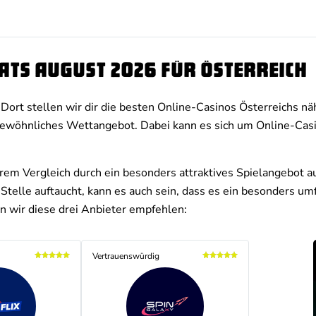
ats August 2026 für Österreich
rt stellen wir dir die besten Online-Casinos Österreichs nähe
wöhnliches Wettangebot. Dabei kann es sich um Online-Casin
rem Vergleich durch ein besonders attraktives Spielangebot au
 Stelle auftaucht, kann es auch sein, dass es ein besonders u
n wir diese drei Anbieter empfehlen:
Vertrauenswürdig