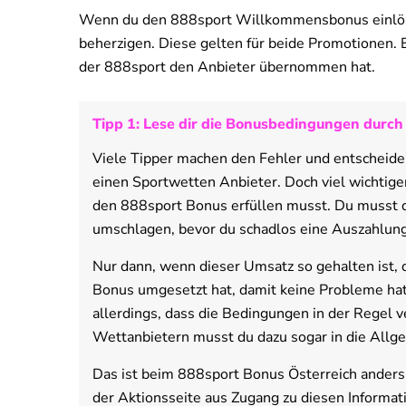
Wenn du den 888sport Willkommensbonus einlöse
beherzigen. Diese gelten für beide Promotionen.
der 888sport den Anbieter übernommen hat.
Tipp 1: Lese dir die Bonusbedingungen durch
Viele Tipper machen den Fehler und entscheide
einen Sportwetten Anbieter. Doch viel wichtige
den 888sport Bonus erfüllen musst. Du musst 
umschlagen, bevor du schadlos eine Auszahlung
Nur dann, wenn dieser Umsatz so gehalten ist, d
Bonus umgesetzt hat, damit keine Probleme hat
allerdings, dass die Bedingungen in der Regel 
Wettanbietern musst du dazu sogar in die All
Das ist beim 888sport Bonus Österreich anders. 
der Aktionsseite aus Zugang zu diesen Informati