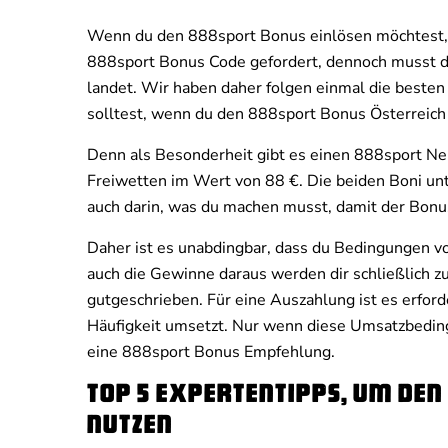
Wenn du den 888sport Bonus einlösen möchtest, m
888sport Bonus Code gefordert, dennoch musst du
landet. Wir haben daher folgen einmal die besten
solltest, wenn du den 888sport Bonus Österreich
Denn als Besonderheit gibt es einen 888sport Ne
Freiwetten im Wert von 88 €. Die beiden Boni unt
auch darin, was du machen musst, damit der Bonu
Daher ist es unabdingbar, dass du Bedingungen
auch die Gewinne daraus werden dir schließlich 
gutgeschrieben. Für eine Auszahlung ist es erfor
Häufigkeit umsetzt. Nur wenn diese Umsatzbedingu
eine 888sport Bonus Empfehlung.
Top 5 Expertentipps, um de
nutzen