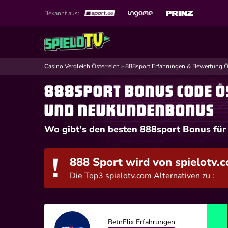
Bekannt aus:
Casino Vergleich Österreich
»
888sport Erfahrungen & Bewertung Ö
888sport Bonus Code Ö
und Neukundenbonus
Wo gibt's den besten 888sport Bonus für
888 Sport wird von spielotv.
Die Top3 spielotv.com Alternativen zu :
BetnFlix Erfahrungen