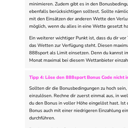
minimieren. Zudem gibt es in den Bonusbeding
ebenfalls berücksichtigen solltest. Sollte näm
mit den Einsätzen der anderen Wette den Verlu
möglich, wenn du alles in eine Wette gesetzt ha
Ein weiterer wichtiger Punkt ist, dass du dir vor
das Wetten zur Verfügung steht. Diesen maxima
888sport als Limit einsetzen. Denn du kannst 
Monat maximal bei diesem Wettanbieter einza
Tipp 4: Löse den 888sport Bonus Code nicht i
Sollten dir die Bonusbedingungen zu hoch sein,
einzulösen. Rechne dir zuerst einmal aus, in 
du den Bonus in voller Höhe eingelöst hast. Ist
Bonus auch mit einer niedrigeren Einzahlung e
durchführen.