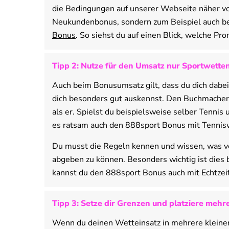
die Bedingungen auf unserer Webseite näher vo
Neukundenbonus, sondern zum Beispiel auch b
Bonus
. So siehst du auf einen Blick, welche Prom
Tipp 2: Nutze für den Umsatz nur Sportwetten
Auch beim Bonusumsatz gilt, dass du dich dabei
dich besonders gut auskennst. Den Buchmacher
als er. Spielst du beispielsweise selber Tennis 
es ratsam auch den 888sport Bonus mit Tenni
Du musst die Regeln kennen und wissen, was v
abgeben zu können. Besonders wichtig ist dies 
kannst du den 888sport Bonus auch mit Echtze
Tipp 3: Setze dir Grenzen und platziere mehr
Wenn du deinen Wetteinsatz in mehrere kleiner