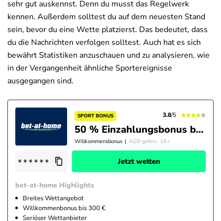
sehr gut auskennst. Denn du musst das Regelwerk
kennen. Außerdem solltest du auf dem neuesten Stand
sein, bevor du eine Wette platzierst. Das bedeutet, dass
du die Nachrichten verfolgen solltest. Auch hat es sich
bewährt Statistiken anzuschauen und zu analysieren, wie
in der Vergangenheit ähnliche Sportereignisse
ausgegangen sind.
3.8
/5
SPORT BONUS
50 % Einzahlungsbonus bis zu 300 €
Willkommensbonus
|
AGB gelten, 18+
Jetzt wetten
bet-at-home Highlights
Breites Wettangebot
Willkommenbonus bis 300 €
Seriöser Wettanbieter