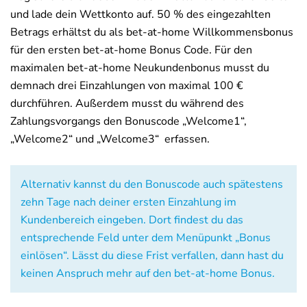
und lade dein Wettkonto auf. 50 % des eingezahlten
Betrags erhältst du als bet-at-home Willkommensbonus
für den ersten bet-at-home Bonus Code. Für den
maximalen bet-at-home Neukundenbonus musst du
demnach drei Einzahlungen von maximal 100 €
durchführen. Außerdem musst du während des
Zahlungsvorgangs den Bonuscode „Welcome1“,
„Welcome2“ und „Welcome3“ erfassen.
Alternativ kannst du den Bonuscode auch spätestens
zehn Tage nach deiner ersten Einzahlung im
Kundenbereich eingeben. Dort findest du das
entsprechende Feld unter dem Menüpunkt „Bonus
einlösen“. Lässt du diese Frist verfallen, dann hast du
keinen Anspruch mehr auf den bet-at-home Bonus.