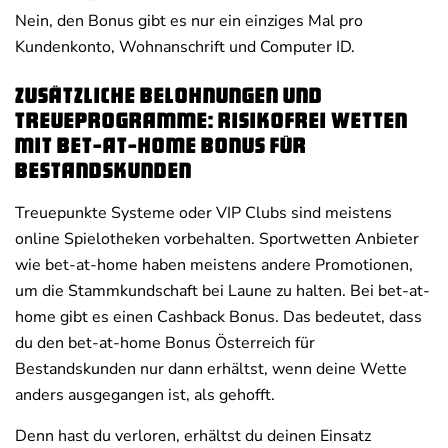
Nein, den Bonus gibt es nur ein einziges Mal pro
Kundenkonto, Wohnanschrift und Computer ID.
Zusätzliche Belohnungen und
Treueprogramme: Risikofrei wetten
mit bet-at-home Bonus für
Bestandskunden
Treuepunkte Systeme oder VIP Clubs sind meistens
online Spielotheken vorbehalten. Sportwetten Anbieter
wie bet-at-home haben meistens andere Promotionen,
um die Stammkundschaft bei Laune zu halten. Bei bet-at-
home gibt es einen Cashback Bonus. Das bedeutet, dass
du den bet-at-home Bonus Österreich für
Bestandskunden nur dann erhältst, wenn deine Wette
anders ausgegangen ist, als gehofft.
Denn hast du verloren, erhältst du deinen Einsatz