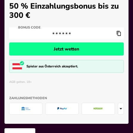
50 % Einzahlungsbonus bis zu
300 €
BONUS CODE
Jetzt wetten
Spieler aus Österreich akzeptiert.
AGB gelten, 18+
ZAHLUNGSMETHODEN
+