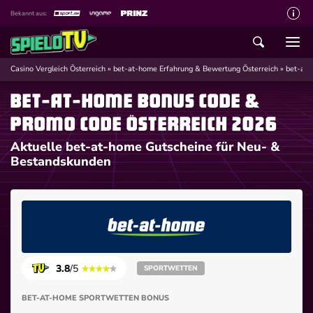
Bekannt aus:
Über spieloTV
Wie wir bewerten
Casino Vergleich Österreich
»
bet-at-home Erfahrung & Bewertung Österreich
»
bet-at-
Die SpieloTV Crew
bet-at-home Bonus Code &
Datenschutzerklärung
Promo Code Österreich 2026
Aktuelle bet-at-home Gutscheine für Neu- &
Haftungsausschluss für Inhalte
Bestandskunden
Affiliate Disclaimer
Schreiber gesucht
Kontakt mit spieloTV
Spielsucht Hilfe
3.8
/5
SPORTWETTEN
BET-AT-HOME SPORTWETTEN BONUS