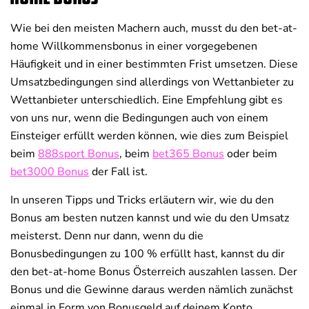
home Bonus
Wie bei den meisten Machern auch, musst du den bet-at-
home Willkommensbonus in einer vorgegebenen
Häufigkeit und in einer bestimmten Frist umsetzen. Diese
Umsatzbedingungen sind allerdings von Wettanbieter zu
Wettanbieter unterschiedlich. Eine Empfehlung gibt es
von uns nur, wenn die Bedingungen auch von einem
Einsteiger erfüllt werden können, wie dies zum Beispiel
beim
888sport Bonus
, beim
bet365 Bonus
oder beim
bet3000 Bonus
der Fall ist.
In unseren Tipps und Tricks erläutern wir, wie du den
Bonus am besten nutzen kannst und wie du den Umsatz
meisterst. Denn nur dann, wenn du die
Bonusbedingungen zu 100 % erfüllt hast, kannst du dir
den bet-at-home Bonus Österreich auszahlen lassen. Der
Bonus und die Gewinne daraus werden nämlich zunächst
einmal in Form von Bonusgeld auf deinem Konto