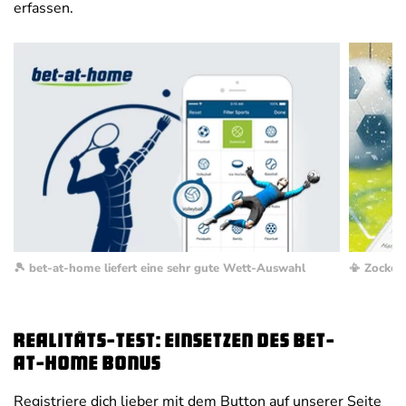
erfassen.
🎾 bet-at-home liefert eine sehr gute Wett-Auswahl
📳 Zocke 
Realitäts-Test: Einsetzen des bet-
at-home Bonus
Registriere dich lieber mit dem Button auf unserer Seite