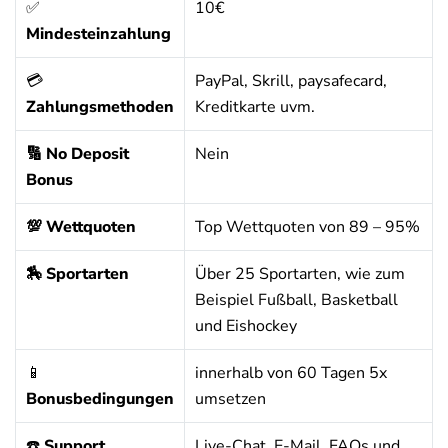
✅
10€
Mindesteinzahlung
💳
PayPal, Skrill, paysafecard,
Zahlungsmethoden
Kreditkarte uvm.
🔢 No Deposit
Nein
Bonus
💯 Wettquoten
Top Wettquoten von 89 – 95%
🏇
Sportarten
Über 25 Sportarten, wie zum
Beispiel Fußball, Basketball
und Eishockey
📱
innerhalb von 60 Tagen 5x
Bonusbedingungen
umsetzen
☎️
Support
Live-Chat, E-Mail, FAQs und