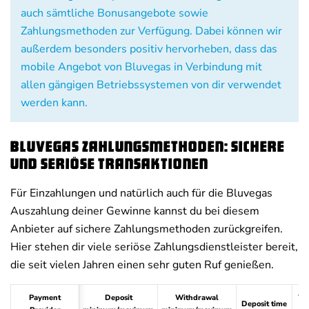
auch sämtliche Bonusangebote sowie
Zahlungsmethoden zur Verfügung. Dabei können wir
außerdem besonders positiv hervorheben, dass das
mobile Angebot von Bluvegas in Verbindung mit
allen gängigen Betriebssystemen von dir verwendet
werden kann.
Bluvegas Zahlungsmethoden: sichere
und seriöse Transaktionen
Für Einzahlungen und natürlich auch für die Bluvegas
Auszahlung deiner Gewinne kannst du bei diesem
Anbieter auf sichere Zahlungsmethoden zurückgreifen.
Hier stehen dir viele seriöse Zahlungsdienstleister bereit,
die seit vielen Jahren einen sehr guten Ruf genießen.
Payment
Deposit
Withdrawal
Wi
Deposit time