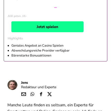
–
AGB gelten, 18+
Jetzt spielen
Highlights
Geniales Angebot an Casino Spielen
Abwechslungsreiche Provider verfügbar
Bärenstarke Bonusaktionen
Jens
Redakteur und Experte
Über
Über
Über
Über
Manche Leute finden es seltsam, ein Experte für
E-
Wha
Face
Twit
Mail
tsap
boo
ter