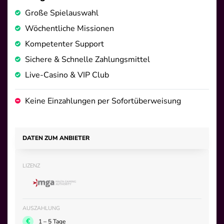
Große Spielauswahl
Wöchentliche Missionen
Kompetenter Support
Sichere & Schnelle Zahlungsmittel
Live-Casino & VIP Club
Keine Einzahlungen per Sofortüberweisung
DATEN ZUM ANBIETER
LIZENZ
AUSZAHLUNG
1 – 5 Tage