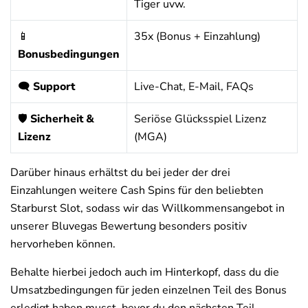
Tiger uvw.
📱
35x (Bonus + Einzahlung)
Bonusbedingungen
🗨️
Support
Live-Chat, E-Mail, FAQs
🛡️
Sicherheit &
Seriöse Glücksspiel Lizenz
Lizenz
(MGA)
Darüber hinaus erhältst du bei jeder der drei
Einzahlungen weitere Cash Spins für den beliebten
Starburst Slot, sodass wir das Willkommensangebot in
unserer Bluvegas Bewertung besonders positiv
hervorheben können.
Behalte hierbei jedoch auch im Hinterkopf, dass du die
Umsatzbedingungen für jeden einzelnen Teil des Bonus