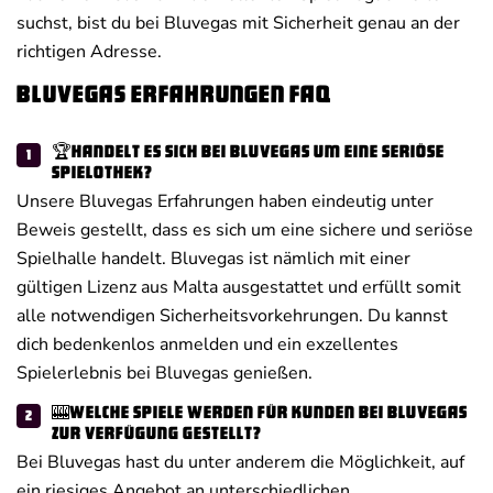
suchst, bist du bei Bluvegas mit Sicherheit genau an der
richtigen Adresse.
Bluvegas Erfahrungen FAQ
🏆Handelt es sich bei Bluvegas um eine seriöse
Spielothek?
Unsere Bluvegas Erfahrungen haben eindeutig unter
Beweis gestellt, dass es sich um eine sichere und seriöse
Spielhalle handelt. Bluvegas ist nämlich mit einer
gültigen Lizenz aus Malta ausgestattet und erfüllt somit
alle notwendigen Sicherheitsvorkehrungen. Du kannst
dich bedenkenlos anmelden und ein exzellentes
Spielerlebnis bei Bluvegas genießen.
🎰Welche Spiele werden für Kunden bei Bluvegas
zur Verfügung gestellt?
Bei Bluvegas hast du unter anderem die Möglichkeit, auf
ein riesiges Angebot an unterschiedlichen