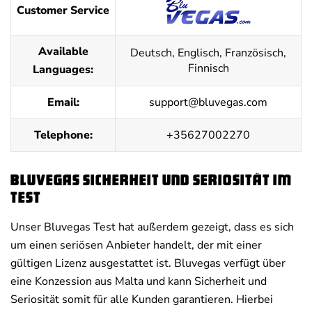
Customer Service
Available
Deutsch, Englisch, Französisch,
Finnisch
Languages:
Email:
support@bluvegas.com
Telephone:
+35627002270
Bluvegas Sicherheit und Seriosität im
Test
Unser Bluvegas Test hat außerdem gezeigt, dass es sich
um einen seriösen Anbieter handelt, der mit einer
gültigen Lizenz ausgestattet ist. Bluvegas verfügt über
eine Konzession aus Malta und kann Sicherheit und
Seriosität somit für alle Kunden garantieren. Hierbei