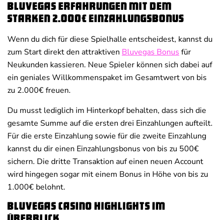
Bluvegas Erfahrungen mit dem
at least 20€
at least 20€
5 Sterne
0%
starken 2.000€ Einzahlungsbonus
at least 20€
at least 20€
3 
4 Sterne
0%
Wenn du dich für diese Spielhalle entscheidest, kannst du
at least 20€
at least 20€
instant
3 Sterne
0%
zum Start direkt den attraktiven
Bluvegas Bonus
für
Neukunden kassieren. Neue Spieler können sich dabei auf
at least 20€
at least 20€
instant
2 Sterne
0%
ein geniales Willkommenspaket im Gesamtwert von bis
at least 20€
at least 20€
1 Stern
0%
zu 2.000€ freuen.
at least 20€
at least 20€
instant
Du musst lediglich im Hinterkopf behalten, dass sich die
at least 20€
at least 20€
instant
gesamte Summe auf die ersten drei Einzahlungen aufteilt.
Für die erste Einzahlung sowie für die zweite Einzahlung
Show more entries
kannst du dir einen Einzahlungsbonus von bis zu 500€
sichern. Die dritte Transaktion auf einen neuen Account
wird hingegen sogar mit einem Bonus in Höhe von bis zu
1.000€ belohnt.
Bluvegas Casino Highlights im
Überblick