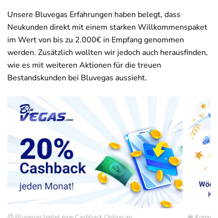
Unsere Bluvegas Erfahrungen haben belegt, dass
Neukunden direkt mit einem starken Willkommenspaket
im Wert von bis zu 2.000€ in Empfang genommen
werden. Zusätzlich wollten wir jedoch auch herausfinden,
wie es mit weiteren Aktionen für die treuen
Bestandskunden bei Bluvegas aussieht.
🤑 Bluvegas bietet eine Cashback Option an
💎 Komm' j