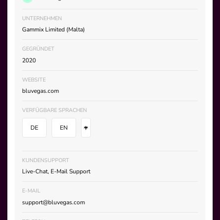
UNTERNEHMEN
Gammix Limited (Malta)
GEGRÜNDET
2020
WEBSITE
bluvegas.com
VERFÜGBARE SPRACHEN
+
DE
EN
KUNDENSUPPORT
Live-Chat, E-Mail Support
E-MAIL
support@bluvegas.com