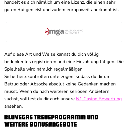
handelt es sich nämlich um eine Lizenz, die einen sehr
guten Ruf genießt und zudem europaweit anerkannt ist.
Auf diese Art und Weise kannst du dich völlig
bedenkenlos registrieren und eine Einzahlung tätigen. Die
Spielhalle wird nämlich regelmäßigen
Sicherheitskontrollen unterzogen, sodass du dir um
Betrug oder Abzocke absolut keine Gedanken machen
musst. Wenn du nach weiteren seriösen Anbietern
suchst, solltest du dir auch unsere
N1 Casino Bewertung
ansehen.
Bluvegas Treueprogramm und
weitere Bonusangebote