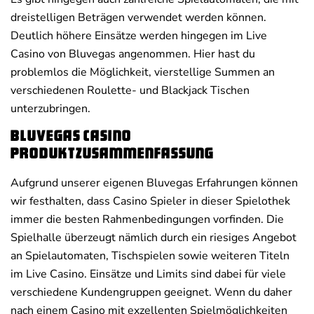
dreistelligen Beträgen verwendet werden können.
Deutlich höhere Einsätze werden hingegen im Live
Casino von Bluvegas angenommen. Hier hast du
problemlos die Möglichkeit, vierstellige Summen an
verschiedenen Roulette- und Blackjack Tischen
unterzubringen.
Bluvegas Casino
Produktzusammenfassung
Aufgrund unserer eigenen Bluvegas Erfahrungen können
wir festhalten, dass Casino Spieler in dieser Spielothek
immer die besten Rahmenbedingungen vorfinden. Die
Spielhalle überzeugt nämlich durch ein riesiges Angebot
an Spielautomaten, Tischspielen sowie weiteren Titeln
im Live Casino. Einsätze und Limits sind dabei für viele
verschiedene Kundengruppen geeignet. Wenn du daher
nach einem Casino mit exzellenten Spielmöglichkeiten