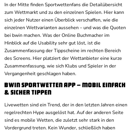
In der Mitte finden Sportwettenfans die Detailübersicht
zum Wettmarkt und zu den einzelnen Spielen. Hier kann
sich jeder Nutzer einen Überblick verschaffen, wie die
einzelnen Wettvarianten aussehen – und was die Quoten
bei bwin machen. Was der Online Buchmacher im
Hinblick auf die Usability sehr gut löst, ist die
Zusammenfassung der Tippscheine im rechten Bereich
des Screens. Hier platziert der Wettanbieter eine kurze
Zusammenfassung, wie sich Klubs und Spieler in der
Vergangenheit geschlagen haben.
bwin Sportwetten App – mobil einfach
& sicher tippen
Livewetten sind ein Trend, der in den letzten Jahren einen
regelrechten Hype ausgelöst hat. Auf der anderen Seite
sind es mobile Wetten, die zuletzt sehr stark in den
Vordergrund treten. Kein Wunder, schließlich haben