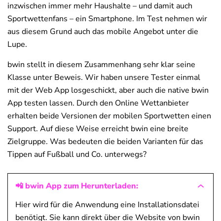
inzwischen immer mehr Haushalte – und damit auch
Sportwettenfans – ein Smartphone. Im Test nehmen wir
aus diesem Grund auch das mobile Angebot unter die
Lupe.
bwin stellt in diesem Zusammenhang sehr klar seine
Klasse unter Beweis. Wir haben unsere Tester einmal
mit der Web App losgeschickt, aber auch die native bwin
App testen lassen. Durch den Online Wettanbieter
erhalten beide Versionen der mobilen Sportwetten einen
Support. Auf diese Weise erreicht bwin eine breite
Zielgruppe. Was bedeuten die beiden Varianten für das
Tippen auf Fußball und Co. unterwegs?
📲 bwin App zum Herunterladen:
Hier wird für die Anwendung eine Installationsdatei
benötigt. Sie kann direkt über die Website von bwin