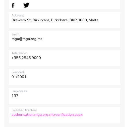
Address:
Brewery St, Birkirkara, Birkirkara, BKR 3000, Malta
Email:
mga@mga.org.mt
Telephone:
+356 2546 9000
Founded:
01/2001
Employees:
137
License-Directory
authorisation.mga.org.mt/verification.aspx