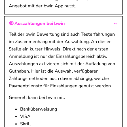
Angebot mit der bwin App nutzt.
🤑 Auszahlungen bei bwin
Teil der bwin Bewertung sind auch Testerfahrungen
im Zusammenhang mit der Auszahlung. An dieser
Stelle ein kurzer Hinweis: Direkt nach der ersten
Anmeldung ist nur der Einzahlungsbereich aktiv.
Auszahlungen aktivieren sich mit der Aufladung von
Guthaben. Hier ist die Auswahl verfügbarer
Zahlungsmethoden auch davon abhängig, welche
Paymentdienste für Einzahlungen genutzt werden.
Generell kann bei bwin mit:
Banküberweisung
VISA
Skrill