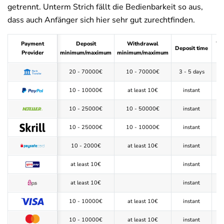
getrennt. Unterm Strich fällt die Bedienbarkeit so aus,
dass auch Anfänger sich hier sehr gut zurechtfinden.
Payment
Deposit
Withdrawal
Wi
Deposit time
Provider
minimum/maximum
minimum/maximum
20 - 70000€
10 - 70000€
3 - 5 days
3 
10 - 10000€
at least 10€
instant
10 - 25000€
10 - 50000€
instant
10 - 25000€
10 - 10000€
instant
10 - 2000€
at least 10€
instant
at least 10€
instant
at least 10€
instant
10 - 10000€
at least 10€
instant
3 
10 - 10000€
at least 10€
instant
3 