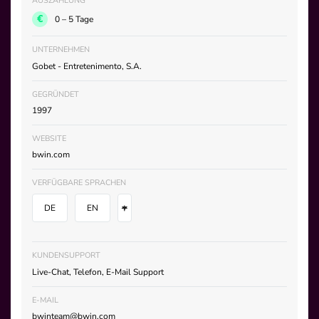
AUSZAHLUNG
0 – 5 Tage
UNTERNEHMEN
Gobet - Entretenimento, S.A.
GEGRÜNDET
1997
WEBSITE
bwin.com
VERFÜGBARE SPRACHEN
+
DE
EN
KUNDENSUPPORT
Live-Chat, Telefon, E-Mail Support
E-MAIL
bwinteam@bwin.com