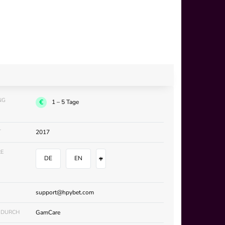
NG
1 – 5 Tage
T
2017
E
+
DE
EN
support@hpybet.com
T DURCH
GamCare