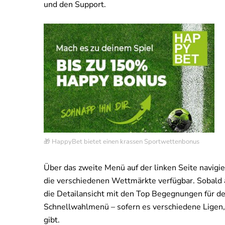
und den Support.
🎁 HappyBet bietet einen krassen Sportwettenbonus
Über das zweite Menü auf der linken Seite navigi
die verschiedenen Wettmärkte verfügbar. Sobald auf
die Detailansicht mit den Top Begegnungen für de
Schnellwahlmenü – sofern es verschiedene Ligen,
gibt.