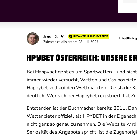
Philip
hat alle
"happybe
Jens
REDAKTEUR UND EXPERTE
Inhaltlich 
Zuletzt aktualisiert am 28. Juli 2026
Killeh
Loading ...
schade
HPYBET Österreich: Unsere 
"naja di
Bei Happybet geht es um Sportwetten – und nicht
immer) a
immer wieder versucht, Wetten und Casinospiele m
besser s
Happybet voll auf den Wettmärkten. Die starke Ko
deutlich. Wer sich bei Happybet registriert, hat Z
Entstanden ist der Buchmacher bereits 2011. Dama
Alle 
Wettanbieter offiziell als HPYBET in der Eigensch
nicht ganz so genau zu nehmen. Die Website wird
Ei
Seriosität des Angebots spricht, ist die Zugehörig