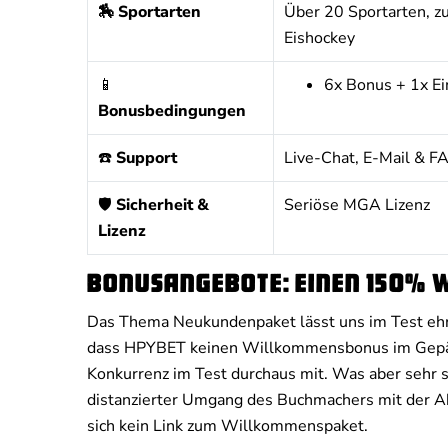
🏇
Sportarten
Über 20 Sportarten, zu
Eishockey
📱
6x Bonus + 1x Ei
Bonusbedingungen
☎️
Support
Live-Chat, E-Mail & F
🛡️
Sicherheit &
Seriöse MGA Lizenz
Lizenz
Bonusangebote: Einen 150%
Das Thema Neukundenpaket lässt uns im Test ehrl
dass HPYBET keinen Willkommensbonus im Gepäck
Konkurrenz im Test durchaus mit. Was aber sehr sc
distanzierter Umgang des Buchmachers mit der Akt
sich kein Link zum Willkommenspaket.