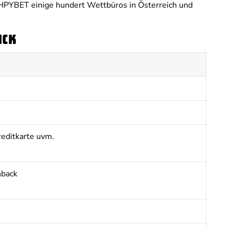
 HPYBET einige hundert Wettbüros in Österreich und
ick
reditkarte uvm.
hback