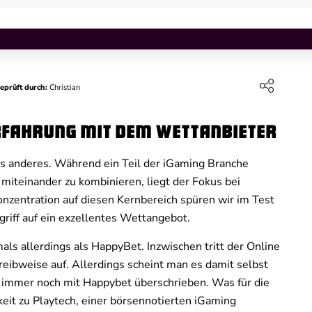
12. Juli 2023
p Gr.
s
t hat alles, was das Wettherz begehrt ohne spaß!!!!"
geprüft durch:
Christian
17. Juni 2023
 Mann
Erfahrung mit dem Wettanbieter
e quoten sind bei meinem anderen anbieter besser ( nicht
s anderes. Während ein Teil der iGaming Branche
ber die zahlen schnell aus und die übersicht ist hier
iteinander zu kombinieren, liegt der Fokus bei
chade, dass die ..."
nzentration auf diesen Kernbereich spüren wir im Test
ugriff auf ein exzellentes Wettangebot.
ls allerdings als HappyBet. Inzwischen tritt der Online
Nutzererfahrungen anzeigen
reibweise auf. Allerdings scheint man es damit selbst
 immer noch mit Happybet überschrieben. Was für die
genen Erfahrungsbericht schreiben
keit zu Playtech, einer börsennotierten iGaming