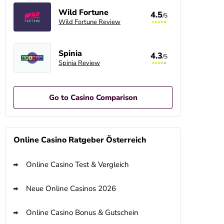
Wild Fortune
4.5
/5
Wild Fortune Review
Spinia
4.3
/5
Spinia Review
Go to Casino Comparison
BetnFlix Bonus
4.6
/5
100% up to 200€
Online Casino Ratgeber Österreich
T&Cs apply
Online Casino Test & Vergleich
Spin Galaxy Bonus
4.5
/5
100% up to 200€
Neue Online Casinos 2026
T&Cs apply
Wild Fortune Bonus
Online Casino Bonus & Gutschein
4.5
/5
100% up to 100€