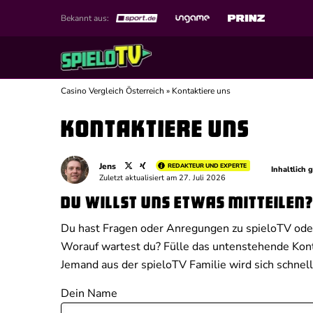
Bekannt aus:
Casino Vergleich Österreich
»
Kontaktiere uns
Kontaktiere uns
Jens
REDAKTEUR UND EXPERTE
Inhaltlich 
Zuletzt aktualisiert am 27. Juli 2026
Loading ...
Du willst uns etwas mitteilen
Du hast Fragen oder Anregungen zu spieloTV oder
Worauf wartest du? Fülle das untenstehende Kont
Jemand aus der spieloTV Familie wird sich schnell
Dein Name