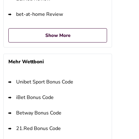
bet-at-home Review
Show More
Mehr Wettboni
Unibet Sport Bonus Code
iBet Bonus Code
Betway Bonus Code
21.Red Bonus Code