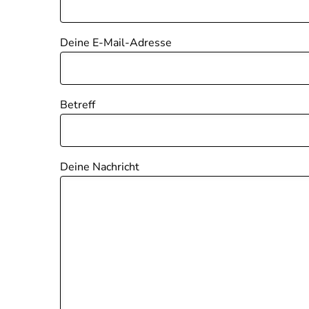
Deine E-Mail-Adresse
Betreff
Deine Nachricht