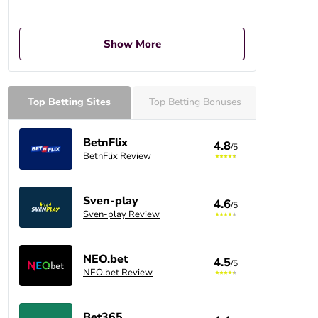
Show More
Top Betting Sites
Top Betting Bonuses
BetnFlix
4.8
/5
BetnFlix Review
Sven-play
4.6
/5
Sven-play Review
NEO.bet
4.5
/5
NEO.bet Review
Bet365