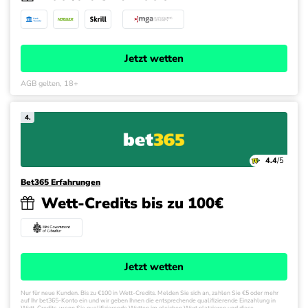
Jetzt wetten
AGB gelten, 18+
4.
4.4
/5
Bet365 Erfahrungen
Wett-Credits bis zu 100€
Jetzt wetten
Nur für neue Kunden. Bis zu €100 in Wett-Credits. Melden Sie sich an, zahlen Sie €5 oder mehr
auf Ihr bet365-Konto ein und wir geben Ihnen die entsprechende qualifizierende Einzahlung in
Wett-Credits, wenn Sie qualifizierende Wetten im gleichen Wert platzieren und diese