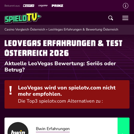
Bekannt aus:
Über spieloTV
Wie wir bewerten
Casino Vergleich Österreich
»
LeoVegas Erfahrungen & Bewertung Österreich
Die SpieloTV Crew
LeoVegas Erfahrungen & Test
Datenschutzerklärung
Österreich 2026
Haftungsausschluss für Inhalte
Aktuelle LeoVegas Bewertung: Seriös oder
Betrug?
Affiliate Disclaimer
Schreiber gesucht
LeoVegas wird von spielotv.com nicht
mehr empfohlen.
Kontakt mit spieloTV
Die Top3 spielotv.com Alternativen zu :
Spielsucht Hilfe
Bwin Erfahrungen