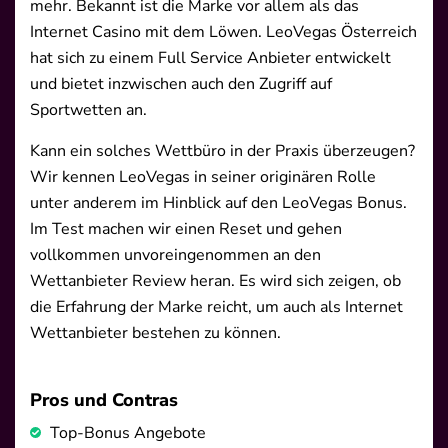
mehr. Bekannt ist die Marke vor allem als das
Internet Casino mit dem Löwen. LeoVegas Österreich
hat sich zu einem Full Service Anbieter entwickelt
und bietet inzwischen auch den Zugriff auf
Sportwetten an.
Kann ein solches Wettbüro in der Praxis überzeugen?
Wir kennen LeoVegas in seiner originären Rolle
unter anderem im Hinblick auf den LeoVegas Bonus.
Im Test machen wir einen Reset und gehen
vollkommen unvoreingenommen an den
Wettanbieter Review heran. Es wird sich zeigen, ob
die Erfahrung der Marke reicht, um auch als Internet
Wettanbieter bestehen zu können.
Pros und Contras
Top-Bonus Angebote