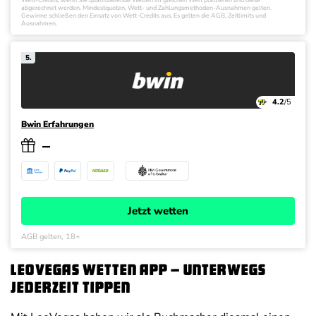
abgerechnet werden. Mindestquoten, Wett- und Zahlungsmethoden-Ausnahmen gelten.
Gewinne schließen den Einsatz von Wett-Credits aus. Es gelten die AGB, Zeitlimits und
Ausnahmen.
5.
4.2
/5
Bwin Erfahrungen
–
Jetzt wetten
AGB gelten, 18+
LeoVegas Wetten App – unterwegs
jederzeit tippen