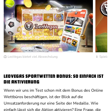
🦁 LeoVegas bietet viel Abwechslung
📱 Spiele 
LeoVegas Sportwetten Bonus: So einfach ist
die Aktivierung
Wenn wir uns im Test schon mit dem Bonus des Online
Wettbüros beschäftigen, ist der Blick auf die
Umsatzanforderung nur eine Seite der Medaille. Wie
einfach lässt sich die Aktion aktivieren? Eine Frage, die