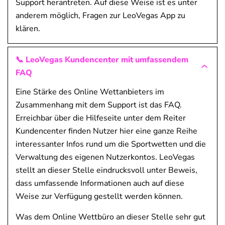
Support herantreten. Auf diese Weise ist es unter
anderem möglich, Fragen zur LeoVegas App zu
klären.
📞 LeoVegas Kundencenter mit umfassendem
FAQ
Eine Stärke des Online Wettanbieters im
Zusammenhang mit dem Support ist das FAQ.
Erreichbar über die Hilfeseite unter dem Reiter
Kundencenter finden Nutzer hier eine ganze Reihe
interessanter Infos rund um die Sportwetten und die
Verwaltung des eigenen Nutzerkontos. LeoVegas
stellt an dieser Stelle eindrucksvoll unter Beweis,
dass umfassende Informationen auch auf diese
Weise zur Verfügung gestellt werden können.
Was dem Online Wettbüro an dieser Stelle sehr gut