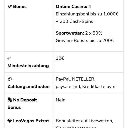
💸
Bonus
Online Casino:
4
Einzahlungsboni bis zu 1.000€
+ 200 Cash-Spins
Sportwetten:
2 x 50%
Gewinn-Boosts bis zu 200€
✅
10€
Mindesteinzahlung
💳
PayPal, NETELLER,
Zahlungsmethoden
paysafecard, Kreditkarte uvm.
🔢 No Deposit
Nein
Bonus
💎 LeoVegas Extras
Bonusleiter auf Livewetten,