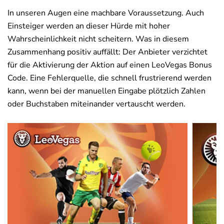
In unseren Augen eine machbare Voraussetzung. Auch
Einsteiger werden an dieser Hürde mit hoher
Wahrscheinlichkeit nicht scheitern. Was in diesem
Zusammenhang positiv auffällt: Der Anbieter verzichtet
für die Aktivierung der Aktion auf einen LeoVegas Bonus
Code. Eine Fehlerquelle, die schnell frustrierend werden
kann, wenn bei der manuellen Eingabe plötzlich Zahlen
oder Buchstaben miteinander vertauscht werden.