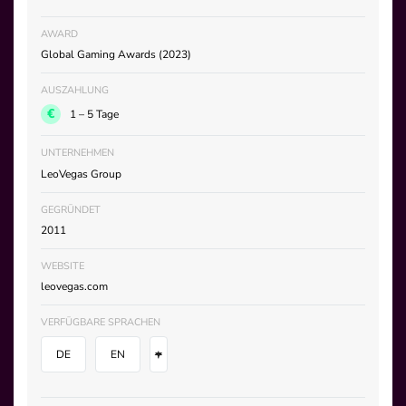
AWARD
Global Gaming Awards (2023)
AUSZAHLUNG
1 – 5 Tage
UNTERNEHMEN
LeoVegas Group
GEGRÜNDET
2011
WEBSITE
leovegas.com
VERFÜGBARE SPRACHEN
+
DE
EN