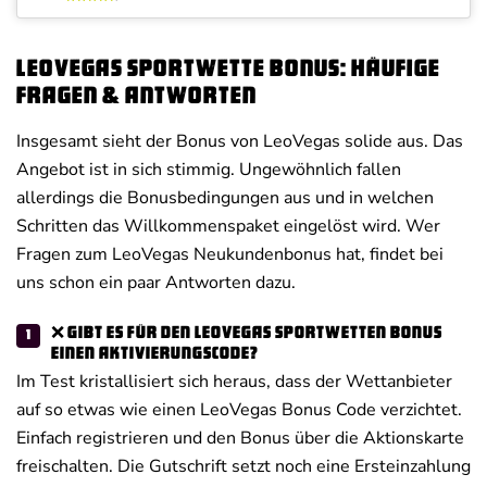
LeoVegas Sportwette Bonus: Häufige
Fragen & Antworten
Insgesamt sieht der Bonus von LeoVegas solide aus. Das
Angebot ist in sich stimmig. Ungewöhnlich fallen
allerdings die Bonusbedingungen aus und in welchen
Schritten das Willkommenspaket eingelöst wird. Wer
Fragen zum LeoVegas Neukundenbonus hat, findet bei
uns schon ein paar Antworten dazu.
❌ Gibt es für den LeoVegas Sportwetten Bonus
einen Aktivierungscode?
Im Test kristallisiert sich heraus, dass der Wettanbieter
auf so etwas wie einen LeoVegas Bonus Code verzichtet.
Einfach registrieren und den Bonus über die Aktionskarte
freischalten. Die Gutschrift setzt noch eine Ersteinzahlung