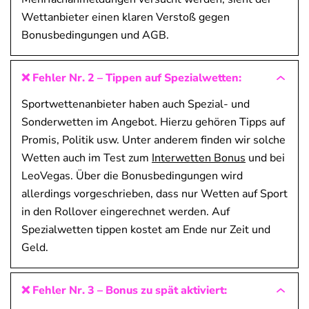
Wettanbieter einen klaren Verstoß gegen
Bonusbedingungen und AGB.
❌ Fehler Nr. 2 – Tippen auf Spezialwetten:
Sportwettenanbieter haben auch Spezial- und
Sonderwetten im Angebot. Hierzu gehören Tipps auf
Promis, Politik usw. Unter anderem finden wir solche
Wetten auch im Test zum
Interwetten Bonus
und bei
LeoVegas. Über die Bonusbedingungen wird
allerdings vorgeschrieben, dass nur Wetten auf Sport
in den Rollover eingerechnet werden. Auf
Spezialwetten tippen kostet am Ende nur Zeit und
Geld.
❌ Fehler Nr. 3 – Bonus zu spät aktiviert: