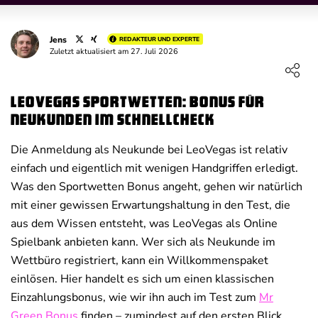
Gewinn erhöht
"Man bekommt aktuell als Neukunde 2 Quotenboosts von
Jens
REDAKTEUR UND EXPERTE
50%. Völlig on Ordnung aber nicht der geilste Bonus. Bin
Zuletzt aktualisiert am 27. Juli 2026
natürlich dennoch dankbar! Hat mir auf jeden ..."
Loading ...
LeoVegas Sportwetten: Bonus für
24. Juli 2023
ready.or.not
Neukunden im Schnellcheck
von der guten Sorte
"Ich mag Quotenboost sogar mehr als so eine
Die Anmeldung als Neukunde bei LeoVegas ist relativ
Jokerfreiwette. also pööörfeectoomatico Quoten sind mal
einfach und eigentlich mit wenigen Handgriffen erledigt.
richtig richtig gut oder einfach nur gut. Die Auswahl an ..."
Was den Sportwetten Bonus angeht, gehen wir natürlich
mit einer gewissen Erwartungshaltung in den Test, die
aus dem Wissen entsteht, was LeoVegas als Online
Spielbank anbieten kann. Wer sich als Neukunde im
Alle Nutzererfahrungen anzeigen
Wettbüro registriert, kann ein Willkommenspaket
einlösen. Hier handelt es sich um einen klassischen
Eigenen Erfahrungsbericht schreiben
Einzahlungsbonus, wie wir ihn auch im Test zum
Mr
Green Bonus
finden – zumindest auf den ersten Blick.