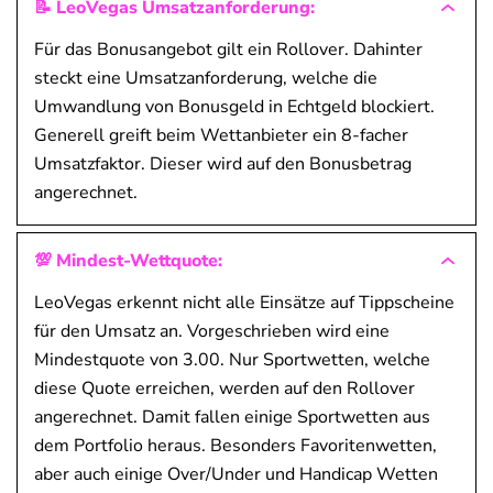
📝 LeoVegas Umsatzanforderung:
Für das Bonusangebot gilt ein Rollover. Dahinter
steckt eine Umsatzanforderung, welche die
Umwandlung von Bonusgeld in Echtgeld blockiert.
Generell greift beim Wettanbieter ein 8-facher
Umsatzfaktor. Dieser wird auf den Bonusbetrag
angerechnet.
💯 Mindest-Wettquote:
LeoVegas erkennt nicht alle Einsätze auf Tippscheine
für den Umsatz an. Vorgeschrieben wird eine
Mindestquote von 3.00. Nur Sportwetten, welche
diese Quote erreichen, werden auf den Rollover
angerechnet. Damit fallen einige Sportwetten aus
dem Portfolio heraus. Besonders Favoritenwetten,
aber auch einige Over/Under und Handicap Wetten