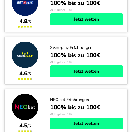
100% bis zu 100€
AGB gelten, 18+
Jetzt wetten
4.8
/5
Sven-play Erfahrungen
100% bis zu 100€
AGB gelten, 18+
Jetzt wetten
4.6
/5
NEO.bet Erfahrungen
100% bis zu 100€
AGB gelten, 18+
Jetzt wetten
4.5
/5