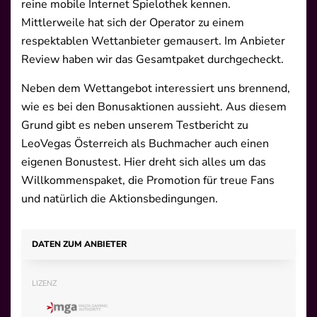
reine mobile Internet Spielothek kennen.
Mittlerweile hat sich der Operator zu einem
respektablen Wettanbieter gemausert. Im Anbieter
Review haben wir das Gesamtpaket durchgecheckt.
Neben dem Wettangebot interessiert uns brennend,
wie es bei den Bonusaktionen aussieht. Aus diesem
Grund gibt es neben unserem Testbericht zu
LeoVegas Österreich als Buchmacher auch einen
eigenen Bonustest. Hier dreht sich alles um das
Willkommenspaket, die Promotion für treue Fans
und natürlich die Aktionsbedingungen.
DATEN ZUM ANBIETER
LIZENZ