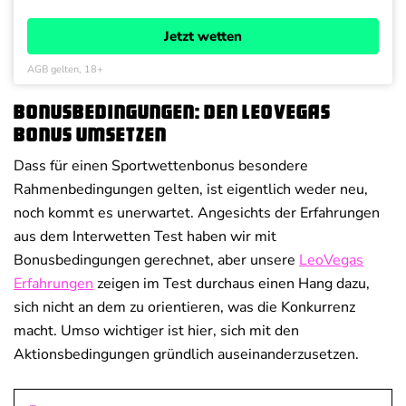
Jetzt wetten
AGB gelten, 18+
Bonusbedingungen: Den LeoVegas
Bonus umsetzen
Dass für einen Sportwettenbonus besondere
Rahmenbedingungen gelten, ist eigentlich weder neu,
noch kommt es unerwartet. Angesichts der Erfahrungen
aus dem Interwetten Test haben wir mit
Bonusbedingungen gerechnet, aber unsere
LeoVegas
Erfahrungen
zeigen im Test durchaus einen Hang dazu,
sich nicht an dem zu orientieren, was die Konkurrenz
macht. Umso wichtiger ist hier, sich mit den
Aktionsbedingungen gründlich auseinanderzusetzen.