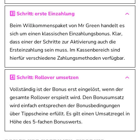
3️⃣ Schritt: erste Einzahlung
Beim Willkommenspaket von Mr Green handelt es
sich um einen klassischen Einzahlungsbonus. Klar,
dass einer der Schritte zur Aktivierung auch die
Ersteinzahlung sein muss. Im Kassenbereich sind
hierfür verschiedene Zahlungsmethoden verfügbar.
4️⃣ Schritt: Rollover umsetzen
Vollständig ist der Bonus erst eingelöst, wenn der
gesamte Rollover erspielt wird. Den Bonusumsatz
wird einfach entsprechen der Bonusbedingungen
über Tippscheine erfüllt. Es gilt einen Umsatzregel in
Höhe des 5-fachen Bonuswerts.