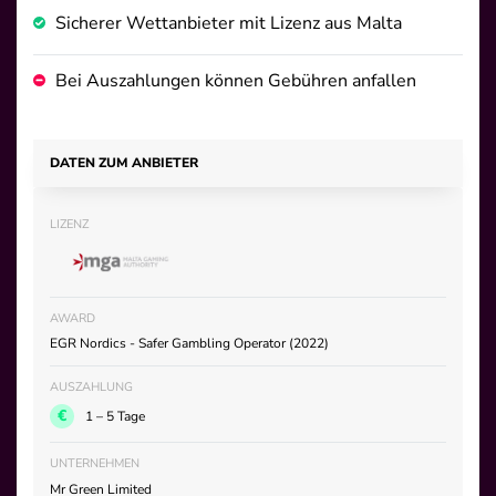
Sicherer Wettanbieter mit Lizenz aus Malta
Bei Auszahlungen können Gebühren anfallen
DATEN ZUM ANBIETER
LIZENZ
AWARD
EGR Nordics - Safer Gambling Operator (2022)
AUSZAHLUNG
1 – 5 Tage
UNTERNEHMEN
Mr Green Limited