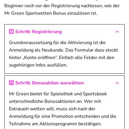
Beginner noch vor der Registrierung nachlesen, wie der
Mr Green Sportwetten Bonus einzulösen ist.
1️⃣ Schritt: Registrierung
Grundvoraussetzung für die Aktivierung ist die
Anmeldung als Neukunde. Das Formular dazu steckt
hinter „Konto eröffnen“. Einfach alle Felder mit den
zugehörigen Infos ausfüllen.
2️⃣ Schritt: Bonusaktion auswählen
Mr Green bietet für Spielothek und Sportsbook
unterschiedliche Bonusaktionen an. Wer mit
Extracash wetten will, muss sich nach der
Anmeldung für eine Promotion entscheiden und die
Teilnahme am Aktionsprogramm bestätigen.