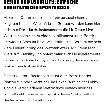
Design und Usability: Einfache
Bedienung des Sportsbook
Mr Green Österreich setzt auf ein ausgeglichenes
Angebot bei den Wettmärkten. Getippt werden kann hier
nicht nur Pre-Match. Insbesondere die Mr Green Live
Wetten haben sich zu einem publikumsstarken Bereich
entwickelt. Was im Review auffällt, ist außerdem die sehr
klare Linienführung des Wettanbieters. Mr Green legt
Wert auf Usability und opfert dafür auch Designelemente,
mit denen sich die Lobby aufwerten lässt, die aber keinen
praktischen Nutzen haben.
Eine exzellente Bedienbarkeit ist dem Betreiber der
Plattform einfach wichtiger. Im linken Bereich der Lobby
sind die verschiedenen Wettmärkte einfach über das
Schnellwahlmenü erreichbar. An dieser Stelle teilt der
Buchmacher das Angebot in: