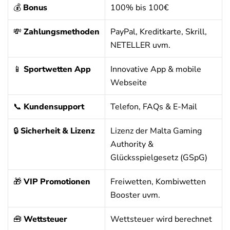
💰
Bonus
100% bis 100€
💸
Zahlungsmethoden
PayPal, Kreditkarte, Skrill,
NETELLER uvm.
📱
Sportwetten App
Innovative App & mobile
Webseite
📞
Kundensupport
Telefon, FAQs & E-Mail
🔒
Sicherheit & Lizenz
Lizenz der Malta Gaming
Authority &
Glücksspielgesetz (GSpG)
🎁
VIP Promotionen
Freiwetten, Kombiwetten
Booster uvm.
🧰
Wettsteuer
Wettsteuer wird berechnet