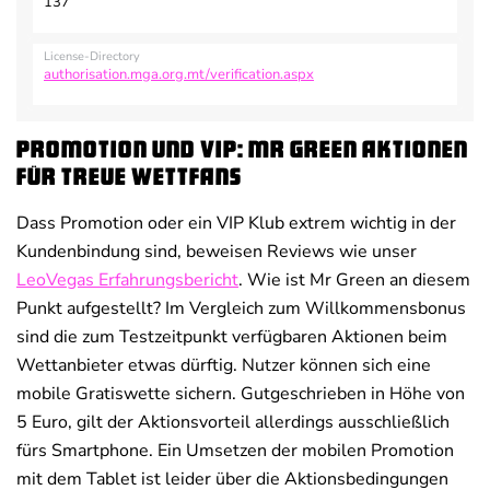
137
License-Directory
authorisation.mga.org.mt/verification.aspx
Promotion und VIP: Mr Green Aktionen
für treue Wettfans
Dass Promotion oder ein VIP Klub extrem wichtig in der
Social Media
Social Media
Social Media
Kundenbindung sind, beweisen Reviews wie unser
Address:
Address:
LeoVegas Erfahrungsbericht
. Wie ist Mr Green an diesem
Anstalt des öffentlichen Rechts, Hansering 15, 06108 Halle
Address:
Punkt aufgestellt? Im Vergleich zum Willkommensbonus
(Saale)
Email:
5th Fl 21 Bloomsbury St, London, Greater London, WC1B 3HF,
sind die zum Testzeitpunkt verfügbaren Aktionen beim
United Kingdom
Telephone:
Wettanbieter etwas dürftig. Nutzer können sich eine
Email:
info@gluecksspiel-behoerde.de
Email:
mobile Gratiswette sichern. Gutgeschrieben in Höhe von
Founded:
info@gamblingcommission.gov.uk
-
5 Euro, gilt der Aktionsvorteil allerdings ausschließlich
Telephone:
fürs Smartphone. Ein Umsetzen der mobilen Promotion
+49 345 514 4000
Telephone:
Employees:
mit dem Tablet ist leider über die Aktionsbedingungen
0121 230 6666