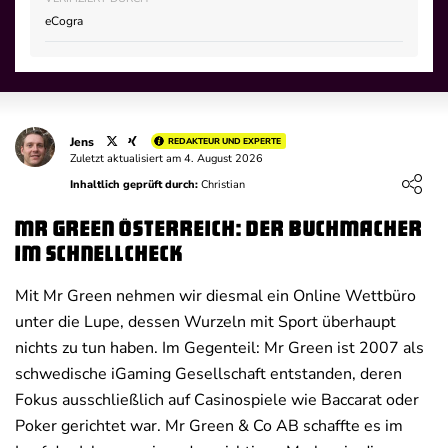
eCogra
9. September 2023
Jona than
bisschen fehlt noch zur vollen Punktzahl
"Seitendesign ist gut Quoten auch Auswahl ist perfekt
Jens
REDAKTEUR UND EXPERTE
Zahlungsoptionen sind in Ordnung"
Zuletzt aktualisiert am 4. August 2026
Loading ...
Inhaltlich geprüft durch:
Christian
17. August 2023
Hemke Schönfeld
Mr Green Österreich: Der Buchmacher
klein und fein
im Schnellcheck
"Ich glaube der Anbieter ist gar nicht mal sooo bekannt,
was ich gut finde, weil ich mich da weniger ärgere, wenn
Mit Mr Green nehmen wir diesmal ein Online Wettbüro
ich mal verliere. Riesen ..."
unter die Lupe, dessen Wurzeln mit Sport überhaupt
nichts zu tun haben. Im Gegenteil: Mr Green ist 2007 als
schwedische iGaming Gesellschaft entstanden, deren
Fokus ausschließlich auf Casinospiele wie Baccarat oder
Alle Nutzererfahrungen anzeigen
Poker gerichtet war. Mr Green & Co AB schaffte es im