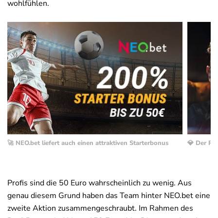
wohlfühlen.
🚀 NEO.bet liefert auch einen attraktiven Starterbonus
💎 Der Pr
Profis sind die 50 Euro wahrscheinlich zu wenig. Aus
genau diesem Grund haben das Team hinter NEO.bet eine
zweite Aktion zusammengeschraubt. Im Rahmen des