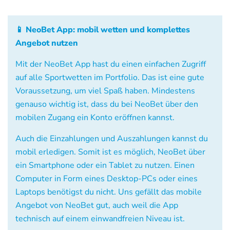
📱 NeoBet App: mobil wetten und komplettes
Angebot nutzen
Mit der NeoBet App hast du einen einfachen Zugriff
auf alle Sportwetten im Portfolio. Das ist eine gute
Voraussetzung, um viel Spaß haben. Mindestens
genauso wichtig ist, dass du bei NeoBet über den
mobilen Zugang ein Konto eröffnen kannst.
Auch die Einzahlungen und Auszahlungen kannst du
mobil erledigen. Somit ist es möglich, NeoBet über
ein Smartphone oder ein Tablet zu nutzen. Einen
Computer in Form eines Desktop-PCs oder eines
Laptops benötigst du nicht. Uns gefällt das mobile
Angebot von NeoBet gut, auch weil die App
technisch auf einem einwandfreien Niveau ist.