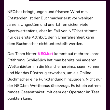
NEO.bet bringt jungen und frischen Wind mit.
Entstanden ist der Buchmacher erst vor wenigen
Jahren. Ungestüm und unerfahren sicher viele
Sportwettenfans, aber im Fall von NEO.bet stimmt
nur das erste Attribut, denn Unerfahrenheit kann
dem Buchmacher nicht unterstellt werden.
Das Team hinter
NEO.bet
kommt auf mehrere Jahre
Erfahrung. Schließlich hat man bereits bei anderen
Wettanbietern in die Branche hereinschauen können
und hier das Rüstzeug erworben, um als Online
Buchmacher eine Punktlandung hinzulegen. Nicht nur
der NEO.bet Wettbonus überzeugt. Es ist ein extrem
rundes Gesamtpaket, mit dem der Operator im Test
punkten kann.