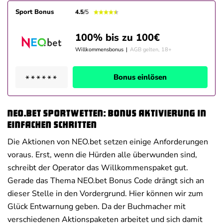
Sport Bonus
4.5
/5
100% bis zu 100€
Willkommensbonus
|
AGB gelten, 18+
Bonus einlösen
NEO.bet Sportwetten: Bonus Aktivierung in
einfachen Schritten
Die Aktionen von NEO.bet setzen einige Anforderungen
voraus. Erst, wenn die Hürden alle überwunden sind,
schreibt der Operator das Willkommenspaket gut.
Gerade das Thema NEO.bet Bonus Code drängt sich an
dieser Stelle in den Vordergrund. Hier können wir zum
Glück Entwarnung geben. Da der Buchmacher mit
verschiedenen Aktionspaketen arbeitet und sich damit