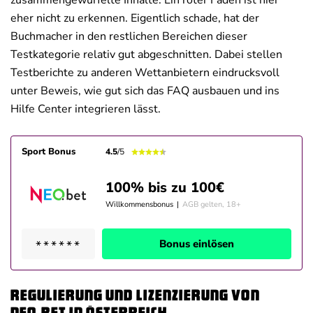
eher nicht zu erkennen. Eigentlich schade, hat der
Buchmacher in den restlichen Bereichen dieser
Testkategorie relativ gut abgeschnitten. Dabei stellen
Testberichte zu anderen Wettanbietern eindrucksvoll
unter Beweis, wie gut sich das FAQ ausbauen und ins
Hilfe Center integrieren lässt.
Sport Bonus
4.5
/5
100% bis zu 100€
Willkommensbonus
|
AGB gelten, 18+
Bonus einlösen
Regulierung und Lizenzierung von