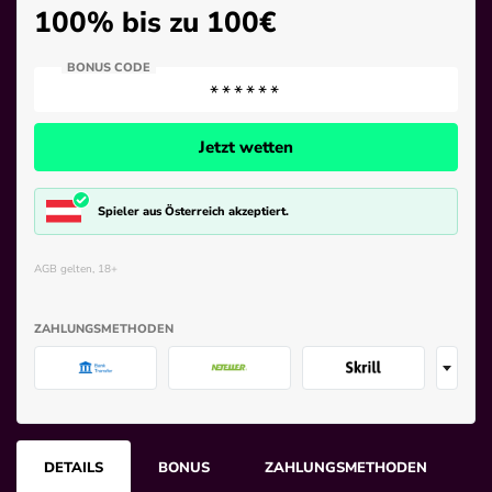
100% bis zu 100€
BONUS CODE
Jetzt wetten
Spieler aus Österreich akzeptiert.
AGB gelten, 18+
ZAHLUNGSMETHODEN
+
DETAILS
BONUS
ZAHLUNGSMETHODEN
N