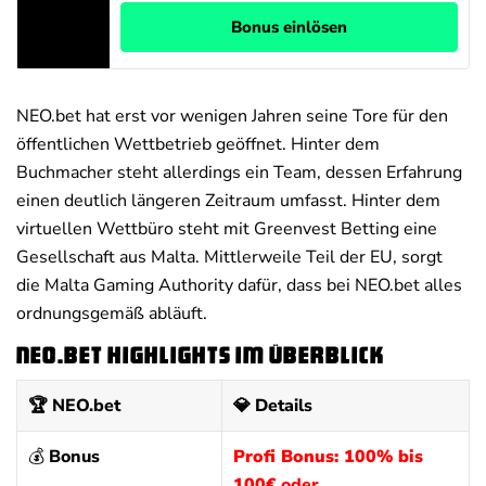
Bonus einlösen
Bonus einlösen
AGB gelten, 18+
NEO.bet hat erst vor wenigen Jahren seine Tore für den
BEDINGUNGEN
-
öffentlichen Wettbetrieb geöffnet. Hinter dem
Buchmacher steht allerdings ein Team, dessen Erfahrung
MINDEST­EINZAHLUNG
-
einen deutlich längeren Zeitraum umfasst. Hinter dem
AUSZAHLBAR
Nein
virtuellen Wettbüro steht mit Greenvest Betting eine
Gesellschaft aus Malta. Mittlerweile Teil der EU, sorgt
die Malta Gaming Authority dafür, dass bei NEO.bet alles
ordnungsgemäß abläuft.
NEO.bet Highlights im Überblick
🏆 NEO.bet
💎 Details
💰
Bonus
Profi Bonus: 100% bis
100€
oder