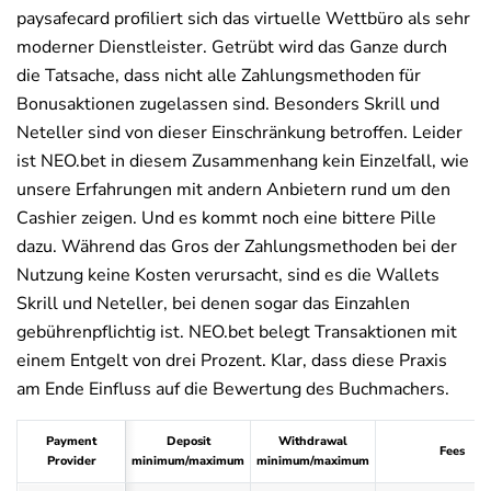
paysafecard profiliert sich das virtuelle Wettbüro als sehr
moderner Dienstleister. Getrübt wird das Ganze durch
die Tatsache, dass nicht alle Zahlungsmethoden für
Bonusaktionen zugelassen sind. Besonders Skrill und
Neteller sind von dieser Einschränkung betroffen. Leider
ist NEO.bet in diesem Zusammenhang kein Einzelfall, wie
unsere Erfahrungen mit andern Anbietern rund um den
Cashier zeigen. Und es kommt noch eine bittere Pille
dazu. Während das Gros der Zahlungsmethoden bei der
Nutzung keine Kosten verursacht, sind es die Wallets
Skrill und Neteller, bei denen sogar das Einzahlen
gebührenpflichtig ist. NEO.bet belegt Transaktionen mit
einem Entgelt von drei Prozent. Klar, dass diese Praxis
am Ende Einfluss auf die Bewertung des Buchmachers.
Payment
Deposit
Withdrawal
Fees
Provider
minimum/maximum
minimum/maximum