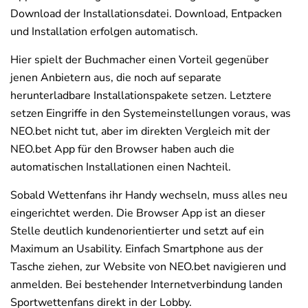
Download der Installationsdatei. Download, Entpacken
und Installation erfolgen automatisch.
Hier spielt der Buchmacher einen Vorteil gegenüber
jenen Anbietern aus, die noch auf separate
herunterladbare Installationspakete setzen. Letztere
setzen Eingriffe in den Systemeinstellungen voraus, was
NEO.bet nicht tut, aber im direkten Vergleich mit der
NEO.bet App für den Browser haben auch die
automatischen Installationen einen Nachteil.
Sobald Wettenfans ihr Handy wechseln, muss alles neu
eingerichtet werden. Die Browser App ist an dieser
Stelle deutlich kundenorientierter und setzt auf ein
Maximum an Usability. Einfach Smartphone aus der
Tasche ziehen, zur Website von NEO.bet navigieren und
anmelden. Bei bestehender Internetverbindung landen
Sportwettenfans direkt in der Lobby.