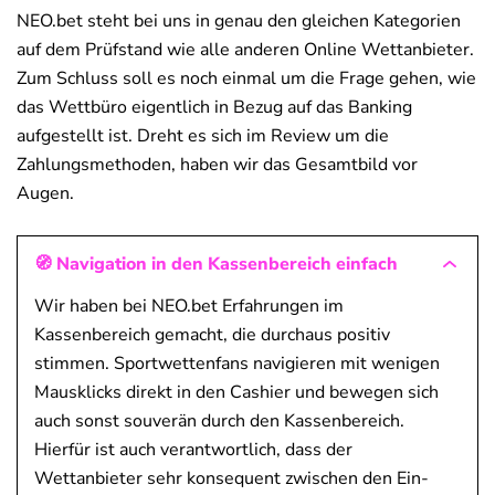
NEO.bet steht bei uns in genau den gleichen Kategorien
auf dem Prüfstand wie alle anderen Online Wettanbieter.
Zum Schluss soll es noch einmal um die Frage gehen, wie
das Wettbüro eigentlich in Bezug auf das Banking
aufgestellt ist. Dreht es sich im Review um die
Zahlungsmethoden, haben wir das Gesamtbild vor
Augen.
🧭 Navigation in den Kassenbereich einfach
Wir haben bei NEO.bet Erfahrungen im
Kassenbereich gemacht, die durchaus positiv
stimmen. Sportwettenfans navigieren mit wenigen
Mausklicks direkt in den Cashier und bewegen sich
auch sonst souverän durch den Kassenbereich.
Hierfür ist auch verantwortlich, dass der
Wettanbieter sehr konsequent zwischen den Ein-