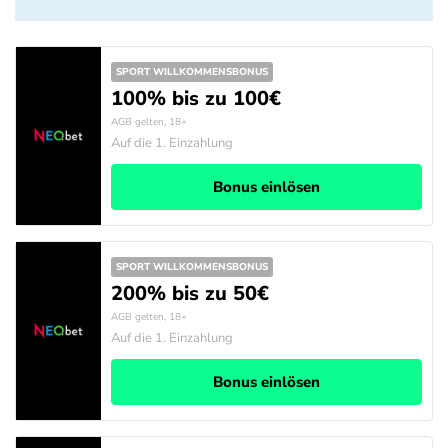
SPORT WILLKOMMENSBONUS
100% bis zu 100€
AGB gelten, 18+
Auf die 1. Einzahlung
Bonus einlösen
SPORT WILLKOMMENSBONUS
200% bis zu 50€
AGB gelten, 18+
Auf die 1. Einzahlung
Bonus einlösen