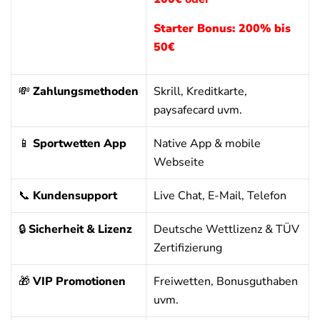
Starter Bonus: 200% bis
50€
💸
Zahlungsmethoden
Skrill, Kreditkarte,
paysafecard uvm.
📱
Sportwetten App
Native App & mobile
Webseite
📞
Kundensupport
Live Chat, E-Mail, Telefon
🔒
Sicherheit & Lizenz
Deutsche Wettlizenz & TÜV
Zertifizierung
🎁
VIP Promotionen
Freiwetten, Bonusguthaben
uvm.