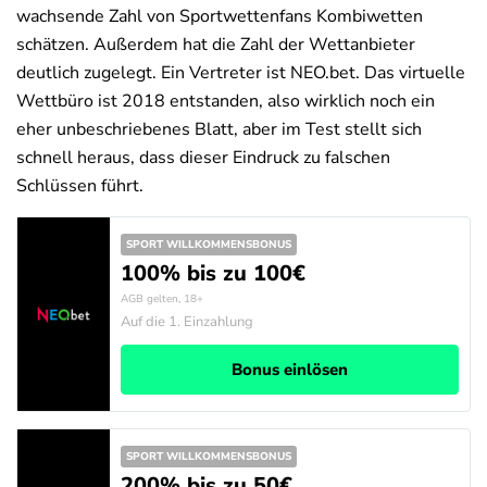
AUSZAHLBAR
Ja
wachsende Zahl von Sportwettenfans Kombiwetten
Alle Nutzererfahrungen anzeigen
schätzen. Außerdem hat die Zahl der Wettanbieter
10 - 5000€
deutlich zugelegt. Ein Vertreter ist NEO.bet. Das virtuelle
Eigenen Erfahrungsbericht schreiben
Sport
Wettbüro ist 2018 entstanden, also wirklich noch ein
Willkommensbonus
eher unbeschriebenes Blatt, aber im Test stellt sich
4.4
200% bis zu 50€
NUTZER BEWERTUNG
/5
schnell heraus, dass dieser Eindruck zu falschen
5 Nutzererfahrungen
Auf die 1. Einzahlung
Schlüssen führt.
5 Sterne
60.0%
Bonus einlösen
SPORT WILLKOMMENSBONUS
4 Sterne
20.0%
100% bis zu 100€
AGB gelten, 18+
AGB gelten, 18+
3 Sterne
20.0%
Auf die 1. Einzahlung
BEDINGUNGEN
5x (Bonus + Einzahlung)
2 Sterne
0.0%
MINDEST­EINZAHLUNG
10€
Bonus einlösen
1 Stern
0.0%
AUSZAHLBAR
Ja
SPORT WILLKOMMENSBONUS
Sport
200% bis zu 50€