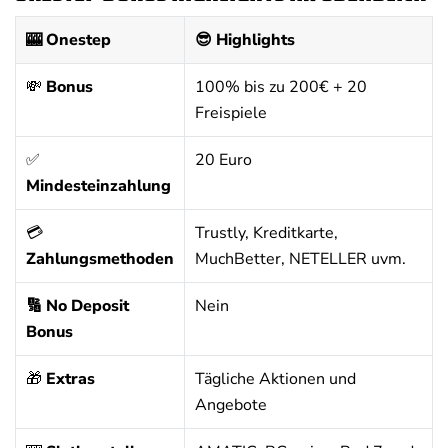
🎰 Onestep
😎 Highlights
💸
Bonus
100% bis zu 200€ + 20
Freispiele
✅
20 Euro
Mindesteinzahlung
💳
Trustly, Kreditkarte,
Zahlungsmethoden
MuchBetter, NETELLER uvm.
🔢 No Deposit
Nein
Bonus
🎁
Extras
Tägliche Aktionen und
Angebote