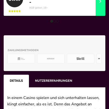
-
AGB gelten, 18+
ZAHLUNGSMETHODEN
+
DETAILS
NUTZERERFAHRUNGEN
In einem Casino spielen und sich unterhalten lassen,
klingt einfacher, als es ist. Denn das Angebot an