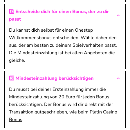
2️⃣ Entscheide dich für einen Bonus, der zu dir
passt
Du kannst dich selbst für einen Onestep
Willkommensbonus entscheiden. Wähle daher den
aus, der am besten zu deinem Spielverhalten passt.
Die Mindesteinzahlung ist bei allen Angeboten die
gleiche.
3️⃣ Mindesteinzahlung berücksichtigen
Du musst bei deiner Ersteinzahlung immer die
Mindesteinzahlung von 20 Euro für jeden Bonus
berücksichtigen. Der Bonus wird dir direkt mit der
Transaktion gutgeschrieben, wie beim
Platin Casino
Bonus
.