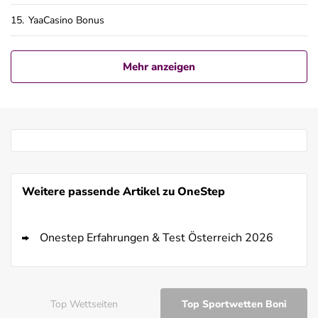
15.
YaaCasino Bonus
Mehr anzeigen
Weitere passende Artikel zu OneStep
Onestep Erfahrungen & Test Österreich 2026
Top Wettseiten
Top Sportwetten Boni