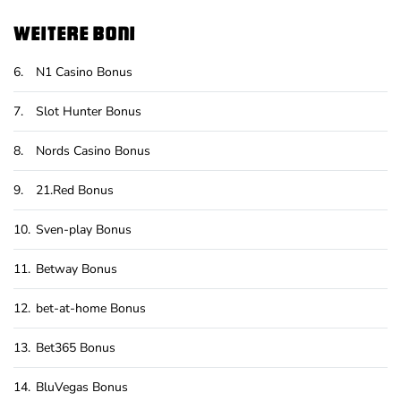
Weitere Boni
6.
N1 Casino Bonus
7.
Slot Hunter Bonus
8.
Nords Casino Bonus
9.
21.Red Bonus
10.
Sven-play Bonus
11.
Betway Bonus
12.
bet-at-home Bonus
13.
Bet365 Bonus
14.
BluVegas Bonus