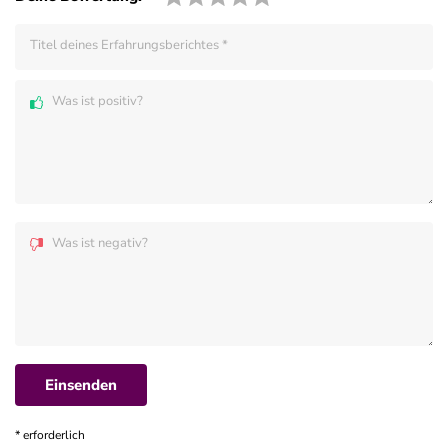
Titel deines Erfahrungsberichtes
*
Was ist positiv?
Was ist negativ?
* erforderlich