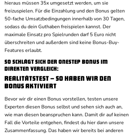
hieraus müssen 35x umgesetzt werden, um sie
freizuspielen. Für die Einzahlung und den Bonus gelten
50-fache Umsatzbedingungen innerhalb von 30 Tagen,
sodass du dein Guthaben freispielen kannst. Der
maximale Einsatz pro Spielrunden darf 5 Euro nicht
überschreiten und außerdem sind keine Bonus-Buy-
Features erlaubt.
So schlägt sich der Onestep Bonus im
direkten Vergleich:
Realitätstest – so haben wir den
Bonus aktiviert
Bevor wir dir einen Bonus vorstellen, testen unsere
Experten diesen Bonus selbst und sehen sich auch an,
wie man diesen beanspruchen kann. Damit dir auf keinen
Fall die Vorteile entgehen, findest du hier dann unsere
Zusammenfassung. Das haben wir bereits bei anderen