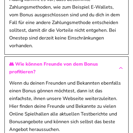
Zahlungsmethoden, wie zum Beispiel E-Wallets,
vom Bonus ausgeschlossen sind und du dich in dem
Fall für eine andere Zahlungsmethode entscheiden
solltest, damit dir die Vorteile nicht entgehen. Bei
Onestep sind derzeit keine Einschränkungen
vorhanden.
👥 Wie können Freunde von dem Bonus
profitieren?
Wenn du deinen Freunden und Bekannten ebenfalls
einen Bonus gönnen möchtest, dann ist das
einfachste, ihnen unsere Webseite weiterzuleiten.
Hier finden deine Freunde und Bekannte zu vielen
Online Spielhallen alle aktuellen Testberichte und
Bonusangebote und können sich selbst das beste
Angebot heraussuchen.