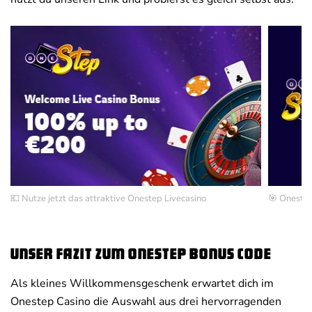
💶 Nutze jetzt das attraktive Onestep Livecasino
🎯 Onestep
Unser Fazit zum Onestep Bonus Code
Als kleines Willkommensgeschenk erwartet dich im
Onestep Casino die Auswahl aus drei hervorragenden