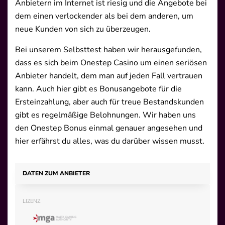
Anbietern im Internet ist riesig und die Angebote bei
dem einen verlockender als bei dem anderen, um
neue Kunden von sich zu überzeugen.
Bei unserem Selbsttest haben wir herausgefunden,
dass es sich beim Onestep Casino um einen seriösen
Anbieter handelt, dem man auf jeden Fall vertrauen
kann. Auch hier gibt es Bonusangebote für die
Ersteinzahlung, aber auch für treue Bestandskunden
gibt es regelmäßige Belohnungen. Wir haben uns
den Onestep Bonus einmal genauer angesehen und
hier erfährst du alles, was du darüber wissen musst.
DATEN ZUM ANBIETER
LIZENZ