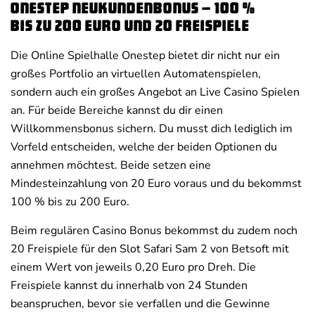
Onestep Neukundenbonus – 100 %
bis zu 200 Euro und 20 Freispiele
Die Online Spielhalle Onestep bietet dir nicht nur ein
großes Portfolio an virtuellen Automatenspielen,
sondern auch ein großes Angebot an Live Casino Spielen
an. Für beide Bereiche kannst du dir einen
Willkommensbonus sichern. Du musst dich lediglich im
Vorfeld entscheiden, welche der beiden Optionen du
annehmen möchtest. Beide setzen eine
Mindesteinzahlung von 20 Euro voraus und du bekommst
100 % bis zu 200 Euro.
Beim regulären Casino Bonus bekommst du zudem noch
20 Freispiele für den Slot Safari Sam 2 von Betsoft mit
einem Wert von jeweils 0,20 Euro pro Dreh. Die
Freispiele kannst du innerhalb von 24 Stunden
beanspruchen, bevor sie verfallen und die Gewinne