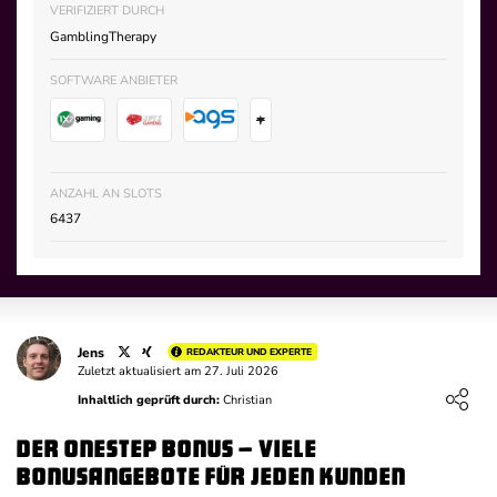
VERIFIZIERT DURCH
GamblingTherapy
SOFTWARE ANBIETER
+
ANZAHL AN SLOTS
6437
Eigenen Erfahrungsbericht schreiben
Jens
REDAKTEUR UND EXPERTE
Zuletzt aktualisiert am 27. Juli 2026
Loading ...
Inhaltlich geprüft durch:
Christian
0
NUTZER BEWERTUNG
/5
Der Onestep Bonus – viele
5 Sterne
0%
Bonusangebote für jeden Kunden