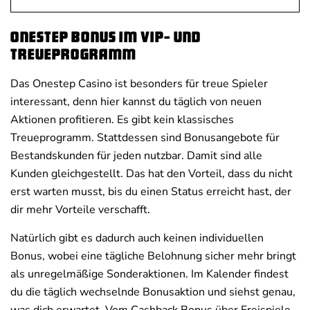
Onestep Bonus im VIP- und
Treueprogramm
Das Onestep Casino ist besonders für treue Spieler
interessant, denn hier kannst du täglich von neuen
Aktionen profitieren. Es gibt kein klassisches
Treueprogramm. Stattdessen sind Bonusangebote für
Bestandskunden für jeden nutzbar. Damit sind alle
Kunden gleichgestellt. Das hat den Vorteil, dass du nicht
erst warten musst, bis du einen Status erreicht hast, der
dir mehr Vorteile verschafft.
Natürlich gibt es dadurch auch keinen individuellen
Bonus, wobei eine tägliche Belohnung sicher mehr bringt
als unregelmäßige Sonderaktionen. Im Kalender findest
du die täglich wechselnde Bonusaktion und siehst genau,