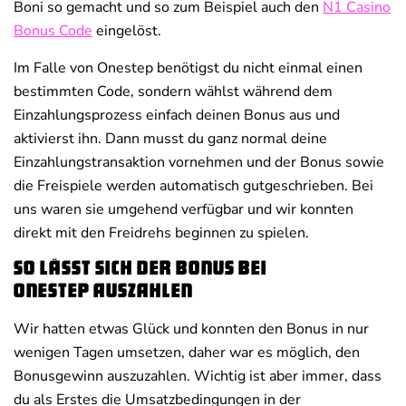
Boni so gemacht und so zum Beispiel auch den
N1 Casino
Bonus Code
eingelöst.
Im Falle von Onestep benötigst du nicht einmal einen
bestimmten Code, sondern wählst während dem
Einzahlungsprozess einfach deinen Bonus aus und
aktivierst ihn. Dann musst du ganz normal deine
Einzahlungstransaktion vornehmen und der Bonus sowie
die Freispiele werden automatisch gutgeschrieben. Bei
uns waren sie umgehend verfügbar und wir konnten
direkt mit den Freidrehs beginnen zu spielen.
So lässt sich der Bonus bei
Onestep auszahlen
Wir hatten etwas Glück und konnten den Bonus in nur
wenigen Tagen umsetzen, daher war es möglich, den
Bonusgewinn auszuzahlen. Wichtig ist aber immer, dass
du als Erstes die Umsatzbedingungen in der