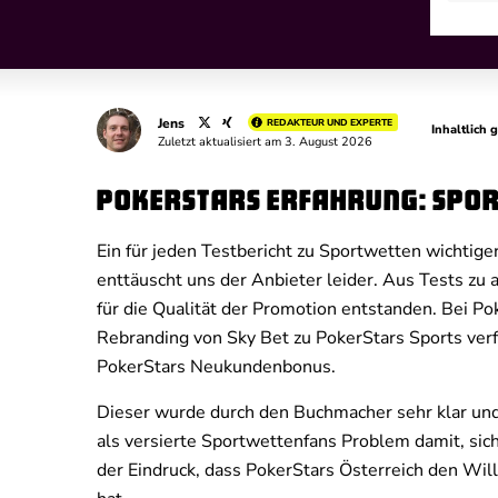
Ei
Jens
REDAKTEUR UND EXPERTE
Inhaltlich 
Zuletzt aktualisiert am 3. August 2026
Loading ...
PokerStars Erfahrung: Spo
Ein für jeden Testbericht zu Sportwetten wichtig
enttäuscht uns der Anbieter leider. Aus Tests zu
für die Qualität der Promotion entstanden. Bei Po
Rebranding von Sky Bet zu PokerStars Sports ver
PokerStars Neukundenbonus.
Dieser wurde durch den Buchmacher sehr klar und 
als versierte Sportwettenfans Problem damit, sich
der Eindruck, dass PokerStars Österreich den W