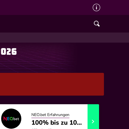
Über spieloTV
Wie wir bewerten
Die SpieloTV Crew
2026
Datenschutzerklärung
Haftungsausschluss für Inhalte
Affiliate Disclaimer
Schreiber gesucht
Kontakt mit spieloTV
Spielsucht Hilfe
NEO.bet Erfahrungen
100% bis zu 100€