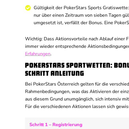
Gültigkeit der PokerStars Sports Gratiswette
nur über einen Zeitraum von sieben Tagen gült
umgesetzt ist, verfällt der Bonus. Eine PokerS
Wichtig: Dass Aktionsvorteile nach Ablauf einer Fri
immer wieder entsprechende Aktionsbedingungen a
Erfahrungen
.
PokerStars Sportwetten: Bonus
Schritt Anleitung
Bei PokerStars Österreich gelten für die verschi
Rahmenbedingungen, was das Aktivieren der einze
aus diesem Grund unumgänglich, sich intensiv mi
Für die verschiedenen Aktionen lassen sich gewi
Schritt 1 – Registrierung