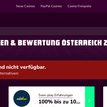
Neue Casinos
PayPal Casinos
Casino Freispiele
en & Bewertung Österreich 
nd nicht verfügbar.
ternativen:
Sven-play Erfahrungen
100% bis zu 100€