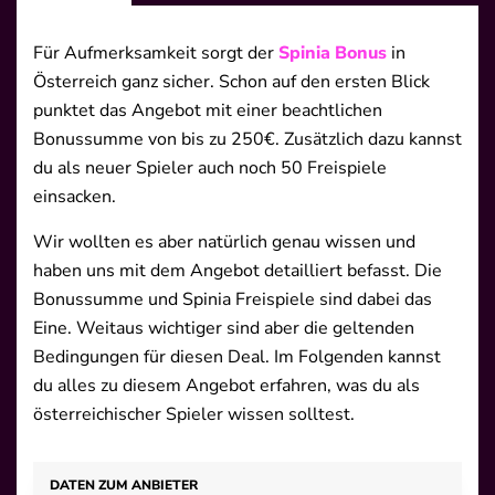
Für Aufmerksamkeit sorgt der
Spinia Bonus
in
Österreich ganz sicher. Schon auf den ersten Blick
punktet das Angebot mit einer beachtlichen
Bonussumme von bis zu 250€. Zusätzlich dazu kannst
du als neuer Spieler auch noch 50 Freispiele
einsacken.
Wir wollten es aber natürlich genau wissen und
haben uns mit dem Angebot detailliert befasst. Die
Bonussumme und Spinia Freispiele sind dabei das
Eine. Weitaus wichtiger sind aber die geltenden
Bedingungen für diesen Deal. Im Folgenden kannst
du alles zu diesem Angebot erfahren, was du als
österreichischer Spieler wissen solltest.
DATEN ZUM ANBIETER