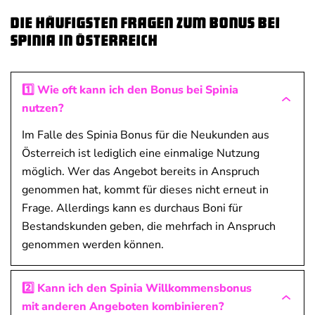
Die häufigsten Fragen zum Bonus bei
Spinia in Österreich
1️⃣ Wie oft kann ich den Bonus bei Spinia
nutzen?
Im Falle des Spinia Bonus für die Neukunden aus
Österreich ist lediglich eine einmalige Nutzung
möglich. Wer das Angebot bereits in Anspruch
genommen hat, kommt für dieses nicht erneut in
Frage. Allerdings kann es durchaus Boni für
Bestandskunden geben, die mehrfach in Anspruch
genommen werden können.
2️⃣ Kann ich den Spinia Willkommensbonus
mit anderen Angeboten kombinieren?