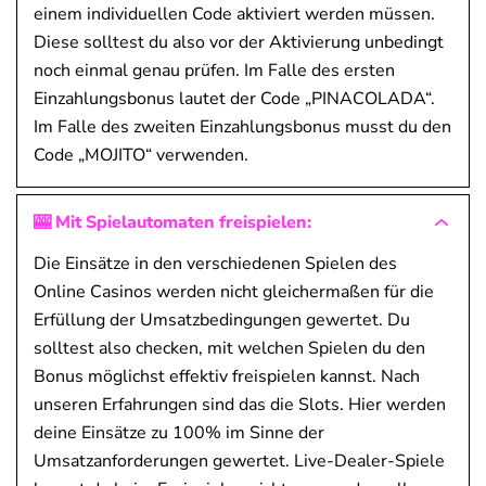
einem individuellen Code aktiviert werden müssen.
Diese solltest du also vor der Aktivierung unbedingt
noch einmal genau prüfen. Im Falle des ersten
Einzahlungsbonus lautet der Code „PINACOLADA“.
Im Falle des zweiten Einzahlungsbonus musst du den
Code „MOJITO“ verwenden.
🎰 Mit Spielautomaten freispielen:
Die Einsätze in den verschiedenen Spielen des
Online Casinos werden nicht gleichermaßen für die
Erfüllung der Umsatzbedingungen gewertet. Du
solltest also checken, mit welchen Spielen du den
Bonus möglichst effektiv freispielen kannst. Nach
unseren Erfahrungen sind das die Slots. Hier werden
deine Einsätze zu 100% im Sinne der
Umsatzanforderungen gewertet. Live-Dealer-Spiele