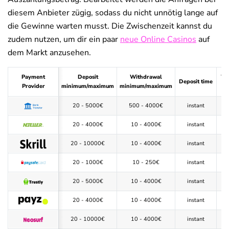
diesem Anbieter zügig, sodass du nicht unnötig lange auf
die Gewinne warten musst. Die Zwischenzeit kannst du
zudem nutzen, um dir ein paar
neue Online Casinos
auf
dem Markt anzusehen.
Payment
Deposit
Withdrawal
Wi
Deposit time
Provider
minimum/maximum
minimum/maximum
20 - 5000€
500 - 4000€
instant
2 
20 - 4000€
10 - 4000€
instant
20 - 10000€
10 - 4000€
instant
20 - 1000€
10 - 250€
instant
1 
20 - 5000€
10 - 4000€
instant
1 
20 - 4000€
10 - 4000€
instant
20 - 10000€
10 - 4000€
instant