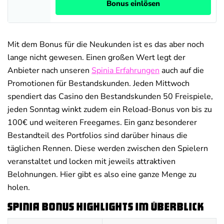
Bonus einlösen
AUSZAHLBAR
Ja
Mit dem Bonus für die Neukunden ist es das aber noch
lange nicht gewesen. Einen großen Wert legt der
Anbieter nach unseren
Spinia Erfahrungen
auch auf die
Promotionen für Bestandskunden. Jeden Mittwoch
spendiert das Casino den Bestandskunden 50 Freispiele,
jeden Sonntag winkt zudem ein Reload-Bonus von bis zu
100€ und weiteren Freegames. Ein ganz besonderer
Bestandteil des Portfolios sind darüber hinaus die
täglichen Rennen. Diese werden zwischen den Spielern
veranstaltet und locken mit jeweils attraktiven
Belohnungen. Hier gibt es also eine ganze Menge zu
holen.
Spinia Bonus Highlights im Überblick