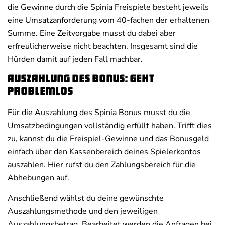
die Gewinne durch die Spinia Freispiele besteht jeweils
eine Umsatzanforderung vom 40-fachen der erhaltenen
Summe. Eine Zeitvorgabe musst du dabei aber
erfreulicherweise nicht beachten. Insgesamt sind die
Hürden damit auf jeden Fall machbar.
Auszahlung des Bonus: Geht
problemlos
Für die Auszahlung des Spinia Bonus musst du die
Umsatzbedingungen vollständig erfüllt haben. Trifft dies
zu, kannst du die Freispiel-Gewinne und das Bonusgeld
einfach über den Kassenbereich deines Spielerkontos
auszahlen. Hier rufst du den Zahlungsbereich für die
Abhebungen auf.
Anschließend wählst du deine gewünschte
Auszahlungsmethode und den jeweiligen
Auszahlungsbetrag. Bearbeitet werden die Anfragen bei