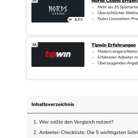
Nords Casino Erfahr
13.
Mehr als 35 Sportarte
Übersichtlicher Wetts
Gutes Livewetten-Pr
3.7
/5
Tipwin Erfahrungen
14.
Modern eingerichteter
Erfahrener Anbieter m
Überzeugendes Angeb
Inhaltsverzeichnis
Wer sollte den Vergleich nutzen?
Anbieter-Checkliste: Die 5 wichtigsten Schri