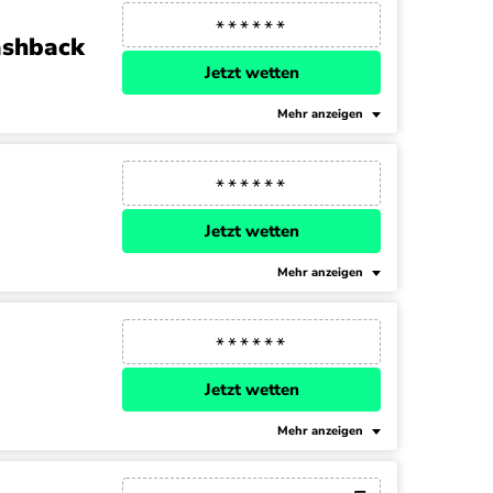
ashback
Jetzt wetten
Mehr anzeigen
Jetzt wetten
Mehr anzeigen
Jetzt wetten
Mehr anzeigen