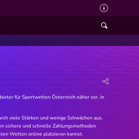
Über spieloTV
Wie wir bewerten
Die SpieloTV Crew
Datenschutzerklärung
Haftungsausschluss für Inhalte
Affiliate Disclaimer
Schreiber gesucht
bieter für Sportwetten Österreich näher vor. In
Kontakt mit spieloTV
Spielsucht Hilfe
durch viele Stärken und wenige Schwächen aus.
rden sichere und schnelle Zahlungsmethoden
ten Wetten online platzieren kannst.