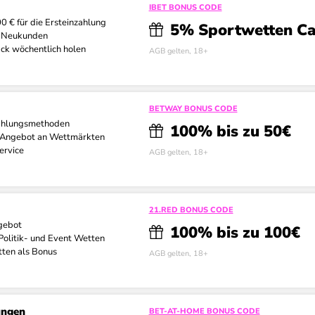
IBET BONUS CODE
0 € für die Ersteinzahlung
5% Sportwetten C
r Neukunden
ck wöchentlich holen
AGB gelten, 18+
BETWAY BONUS CODE
Zahlungsmethoden
100% bis zu 50€
 Angebot an Wettmärkten
ervice
AGB gelten, 18+
21.RED BONUS CODE
gebot
100% bis zu 100€
Politik- und Event Wetten
tten als Bonus
AGB gelten, 18+
ungen
BET-AT-HOME BONUS CODE