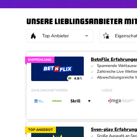
Unsere Lieblingsanbieter mi
Top Anbieter
Eigenscha
BetnFlix Erfahrunge
EMPFEHLUNG
Spannende Wettausw
Zahlreiche Live Wette
Abwechslungsreiche 
4.8
/5
ZAHLUNGSMETHODEN
LIZENZ
+
Sven-play Erfahrun
TOP ANGEBOT
Große Auswahl an Sp