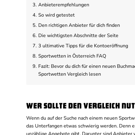
Anbieterempfehlungen
So wird getestet
Den richtigen Anbieter für dich finden
Die wichtigsten Abschnitte der Seite
3 ultimative Tipps für die Kontoeröffnung
Sportwetten in Österreich FAQ
Fazit: Bevor du dich für einen neuen Buchma
Sportwetten Vergleich lesen
Wer sollte den Vergleich nu
Wenn du auf der Suche nach einem neuen Sportwet
das Unterfangen etwas schwierig werden. Denn ein
unzählige Angebote gibt. Darunter sind Anbieter 