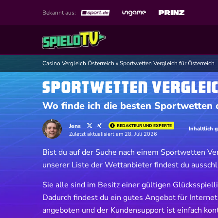
Bekannt aus:
Casino Vergleich Österreich
»
Sportwetten Vergleich für Österreich
Sportwetten Vergleic
Wo finde ich die besten Sportwetten o
Jens
REDAKTEUR UND EXPERTE
Inhaltlich 
Zuletzt aktualisiert am 28. Juli 2026
Loading ...
Bist du auf der Suche nach einem Sportwetten Vergl
unserer Liste der Wettanbieter findest du aussc
Sie alle sind im Besitz einer gültigen Glücksspi
Dadurch findest du ein gutes Angebot für Interne
angeboten und der Kundensupport ist einfach kon