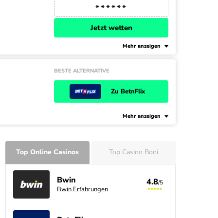
Jetzt wetten
Mehr anzeigen
BESTE ALTERNATIVE
Zu BetnFlix
Mehr anzeigen
Top Online Casinos
Top Casino Boni
Bwin
4.8
/5
Bwin Erfahrungen