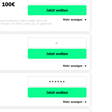
u 100€
Jetzt wetten
Mehr anzeigen
ende Einzahlung in Wett-Credits, wenn Sie
Einsatz von Wett-Credits aus. Es gelten die
Jetzt wetten
Mehr anzeigen
Jetzt wetten
Mehr anzeigen