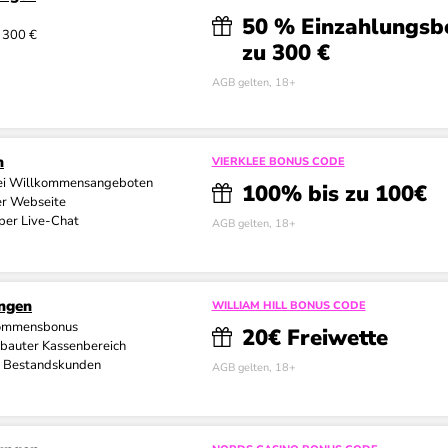
50 % Einzahlungsb
 300 €
zu 300 €
AGB gelten, 18+
n
VIERKLEE BONUS CODE
ei Willkommensangeboten
100% bis zu 100€
er Webseite
per Live-Chat
AGB gelten, 18+
ungen
WILLIAM HILL BONUS CODE
kommensbonus
20€ Freiwette
bauter Kassenbereich
r Bestandskunden
AGB gelten, 18+