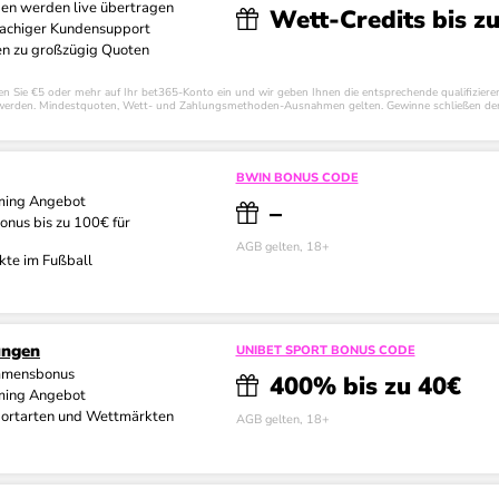
en werden live übertragen
Wett-Credits bis z
rachiger Kundensupport
n zu großzügig Quoten
len Sie €5 oder mehr auf Ihr bet365-Konto ein und wir geben Ihnen die entsprechende qualifizier
t werden. Mindestquoten, Wett- und Zahlungsmethoden-Ausnahmen gelten. Gewinne schließen den 
BWIN BONUS CODE
aming Angebot
–
us bis zu 100€ für
AGB gelten, 18+
kte im Fußball
ungen
UNIBET SPORT BONUS CODE
mmensbonus
400% bis zu 40€
aming Angebot
portarten und Wettmärkten
AGB gelten, 18+