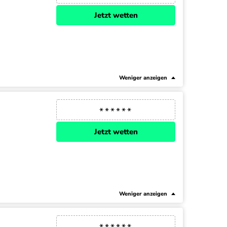
Jetzt wetten
Weniger anzeigen
Jetzt wetten
Weniger anzeigen