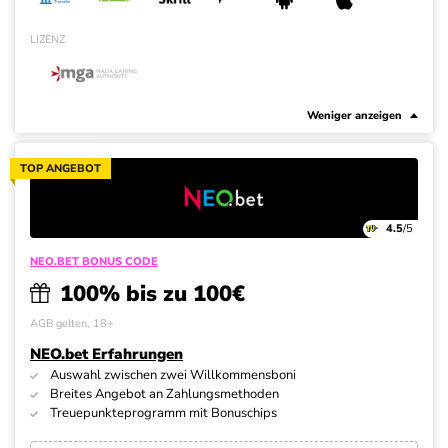
LIZENZ
Weniger anzeigen
TOP ANGEBOT
4.5
/5
NEO.BET BONUS CODE
100% bis zu 100€
AGB gelten, 18+
NEO.bet Erfahrungen
Auswahl zwischen zwei Willkommensboni
Breites Angebot an Zahlungsmethoden
Treuepunkteprogramm mit Bonuschips