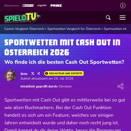
Bekannt aus:
Über spieloTV
Wie wir bewerten
Casino Vergleich Österreich
»
Sportwetten Vergleich für Österreich
»
Sportwetten mit C
Die SpieloTV Crew
Sportwetten mit Cash Out in
Datenschutzerklärung
Österreich 2026
Haftungsausschluss für Inhalte
Wo finde ich die besten Cash Out Sportwetten?
Affiliate Disclaimer
Jens
REDAKTEUR UND EXPERTE
Zuletzt aktualisiert am 29. Juli 2026
Schreiber gesucht
Loading ...
Inhaltlich geprüft durch:
Christian
Kontakt mit spieloTV
Sportwetten mit Cash Out gibt es mittlerweile bei so gut
Spielsucht Hilfe
wie allen Buchmachern. Bei der Cash Out Funktion
handelt es sich um ein Feature, welches vor einigen
Jahren entwickelt wurde und daher noch recht jung ist.
Damit kannst du dir deine Wette, bevor die Begegnung