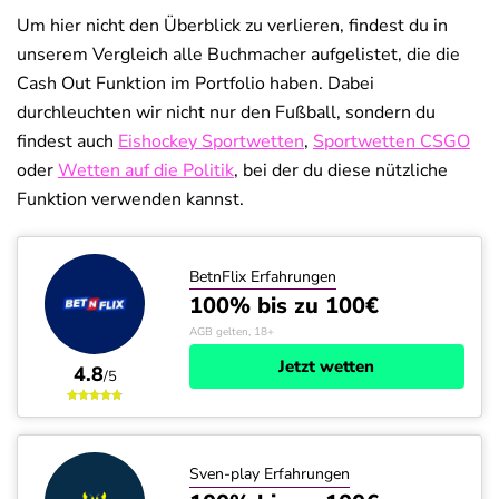
Um hier nicht den Überblick zu verlieren, findest du in
unserem Vergleich alle Buchmacher aufgelistet, die die
Cash Out Funktion im Portfolio haben. Dabei
durchleuchten wir nicht nur den Fußball, sondern du
findest auch
Eishockey Sportwetten
,
Sportwetten CSGO
oder
Wetten auf die Politik
, bei der du diese nützliche
Funktion verwenden kannst.
BetnFlix Erfahrungen
100% bis zu 100€
AGB gelten, 18+
Jetzt wetten
4.8
/5
Sven-play Erfahrungen