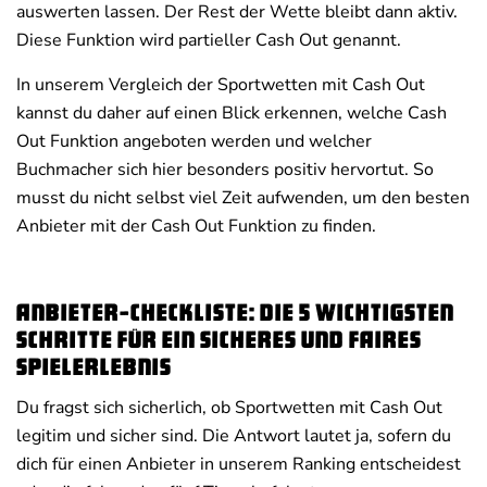
auswerten lassen. Der Rest der Wette bleibt dann aktiv.
Diese Funktion wird partieller Cash Out genannt.
In unserem Vergleich der Sportwetten mit Cash Out
kannst du daher auf einen Blick erkennen, welche Cash
Out Funktion angeboten werden und welcher
Buchmacher sich hier besonders positiv hervortut. So
musst du nicht selbst viel Zeit aufwenden, um den besten
Anbieter mit der Cash Out Funktion zu finden.
Anbieter-Checkliste: Die 5 wichtigsten
Schritte für ein sicheres und faires
Spielerlebnis
Du fragst sich sicherlich, ob Sportwetten mit Cash Out
legitim und sicher sind. Die Antwort lautet ja, sofern du
dich für einen Anbieter in unserem Ranking entscheidest