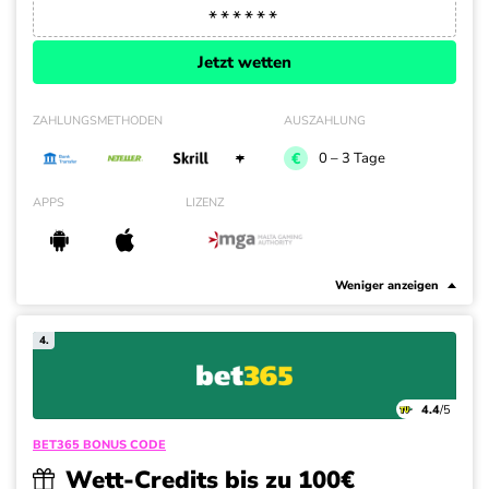
Jetzt wetten
ZAHLUNGSMETHODEN
AUSZAHLUNG
+
0 – 3 Tage
APPS
LIZENZ
Weniger anzeigen
4.
4.4
/5
BET365 BONUS CODE
Wett-Credits bis zu 100€