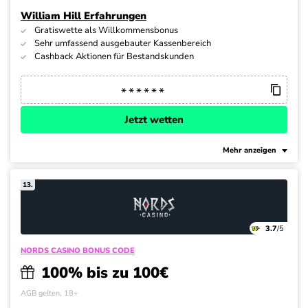
William Hill Erfahrungen
Gratiswette als Willkommensbonus
Sehr umfassend ausgebauter Kassenbereich
Cashback Aktionen für Bestandskunden
Jetzt wetten
Mehr anzeigen
13.
3.7
/5
NORDS CASINO BONUS CODE
100% bis zu 100€
AGB gelten, 18+