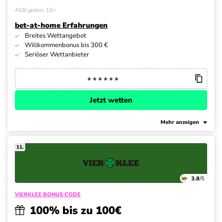
AGB gelten, 18+
bet-at-home Erfahrungen
Breites Wettangebot
Willkommenbonus bis 300 €
Seriöser Wettanbieter
Jetzt wetten
Mehr anzeigen
11.
3.8
/5
VIERKLEE BONUS CODE
100% bis zu 100€