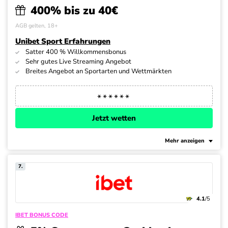
400% bis zu 40€
AGB gelten, 18+
Unibet Sport Erfahrungen
Satter 400 % Willkommensbonus
Sehr gutes Live Streaming Angebot
Breites Angebot an Sportarten und Wettmärkten
Jetzt wetten
Mehr anzeigen
7.
4.1
/5
IBET BONUS CODE