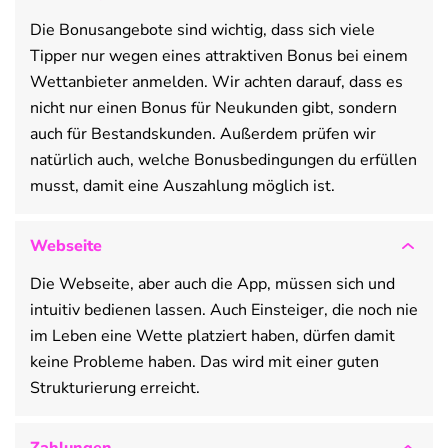
Die Bonusangebote sind wichtig, dass sich viele
Tipper nur wegen eines attraktiven Bonus bei einem
Wettanbieter anmelden. Wir achten darauf, dass es
nicht nur einen Bonus für Neukunden gibt, sondern
auch für Bestandskunden. Außerdem prüfen wir
natürlich auch, welche Bonusbedingungen du erfüllen
musst, damit eine Auszahlung möglich ist.
Webseite
Die Webseite, aber auch die App, müssen sich und
intuitiv bedienen lassen. Auch Einsteiger, die noch nie
im Leben eine Wette platziert haben, dürfen damit
keine Probleme haben. Das wird mit einer guten
Strukturierung erreicht.