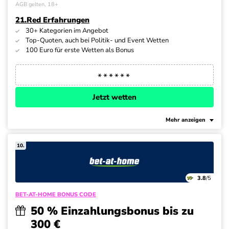
AGB gelten, 18+
21.Red Erfahrungen
30+ Kategorien im Angebot
Top-Quoten, auch bei Politik- und Event Wetten
100 Euro für erste Wetten als Bonus
Jetzt wetten
Mehr anzeigen
10.
3.8
/5
BET-AT-HOME BONUS CODE
50 % Einzahlungsbonus bis zu
300 €