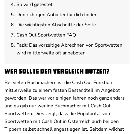
So wird getestet
Den richtigen Anbieter für dich finden
Die wichtigsten Abschnitte der Seite
Cash Out Sportwetten FAQ
Fazit: Das vorzeitige Abrechnen von Sportwetten
wird mittlerweile oft angeboten
Wer sollte den Vergleich nutzen?
Bei vielen Buchmachern ist die Cash Out Funktion
mittlerweile zu einem festen Bestandteil im Angebot
geworden. Das war vor einigen Jahren noch ganz anders
und es gab nur wenige Buchmacher mit Cash Out
Sportwetten. Dies zeigt, dass die Popularität von
Sportwetten mit Cash Out in Österreich auch bei den
Tippern selbst schnell angestiegen ist. Seitdem wächst