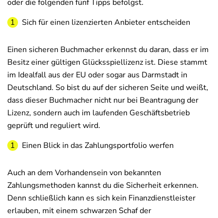
oder die folgenden fünf Tipps befolgst.
Sich für einen lizenzierten Anbieter entscheiden
Einen sicheren Buchmacher erkennst du daran, dass er im
Besitz einer gültigen Glücksspiellizenz ist. Diese stammt
im Idealfall aus der EU oder sogar aus Darmstadt in
Deutschland. So bist du auf der sicheren Seite und weißt,
dass dieser Buchmacher nicht nur bei Beantragung der
Lizenz, sondern auch im laufenden Geschäftsbetrieb
geprüft und reguliert wird.
Einen Blick in das Zahlungsportfolio werfen
Auch an dem Vorhandensein von bekannten
Zahlungsmethoden kannst du die Sicherheit erkennen.
Denn schließlich kann es sich kein Finanzdienstleister
erlauben, mit einem schwarzen Schaf der