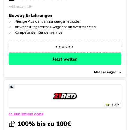
AGB gelten, 18+
Betway Erfahrungen
Riesige Auswahl an Zahlungsmethoden
Abwechslungsreiches Angebot an Wettmärkten
Kompetenter Kundenservice
Jetzt wetten
Mehr anzeigen
9.
3.8
/5
21.RED BONUS CODE
100% bis zu 100€