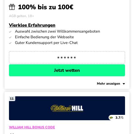
100% bis zu 100€
AGB gelten, 18+
Vierklee Erfahrungen
Auswahl zwischen zwei Willkommensangeboten
Einfache Bedienung der Webseite
Guter Kundensupport per Live-Chat
Jetzt wetten
Mehr anzeigen
12.
3.7
/5
WILLIAM HILL BONUS CODE