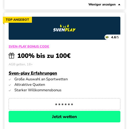
Weniger anzeigen
TOP ANGEBOT
4.6
/5
SVEN-PLAY BONUS CODE
100% bis zu 100€
AGB gelten, 18+
Sven-play Erfahrungen
Große Auswahl an Sportwetten
Attraktive Quoten
Starker Willkommensbonus
Jetzt wetten