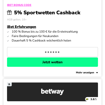
IBET BONUS CODE
5% Sportwetten Cashback
AGB gelten, 18+
iBet Erfahrungen
100 % Bonus bis zu 100 € für die Ersteinzahlung
Faire Bedingungen für Neukunden
Dauerhaft 5 % Cashback wöchentlich holen
Jetzt wetten
Mehr anzeigen
8.
3.8
/5