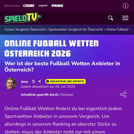
Bekannt aus:
Über spieloTV
Wie wir bewerten
Casino Vergleich Österreich
»
Sportwetten Vergleich für Österreich
»
Online Fußball We
Die SpieloTV Crew
Online Fußball Wetten
Datenschutzerklärung
Österreich 2026
Haftungsausschluss für Inhalte
Wer ist der beste Fußball Wetten Anbieter in
Österreich?
Affiliate Disclaimer
Jens
REDAKTEUR UND EXPERTE
Schreiber gesucht
Zuletzt aktualisiert am 28. Juli 2026
Loading ...
Kontakt mit spieloTV
Inhaltlich geprüft durch:
Christian
Spielsucht Hilfe
Online Fußball Wetten findest du bei eigentlich jedem
Sportwetten Anbieter in unserem Vergleich. Um
allerdings in unserem Ranking an oberster Stelle zu
stehen, muss der Anbieter nicht nur mit einem