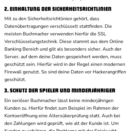
2. Einhaltung der Sicherheitsrichtlinien
Mit zu den Sicherheitsrichtlinien gehört, dass
Datenübertragungen verschlüsselt stattfinden. Die
meisten Buchmacher verwenden hierfür die SSL
Verschlüsselungstechnik. Diese stammt aus dem Online
Banking Bereich und gilt als besonders sicher. Auch der
Server, auf dem deine Daten gespeichert werden, muss
geschützt sein. Hierfür wird in der Regel einen modernen
Firewall genutzt. So sind deine Daten vor Hackerangriffen
geschützt.
3. Schutz der Spieler und Minderjähriger
Ein seriöser Buchmacher lässt keine minderjährigen
Kunden zu. Hierfür findet zum Beispiel im Rahmen der
Kontoeröffnung eine Altersüberprüfung statt. Auch bei
den Zahlungen wird geprüft, wie alt der Kunde ist. Um
Kunden zu schützen, die Probleme mit der Spielsucht