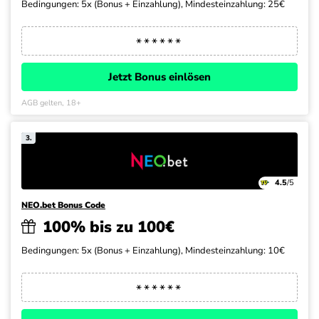
Bedingungen: 5x (Bonus + Einzahlung), Mindest­einzahlung: 25€
Jetzt Bonus einlösen
AGB gelten, 18+
3.
4.5
/5
NEO.bet Bonus Code
100% bis zu 100€
Bedingungen: 5x (Bonus + Einzahlung), Mindest­einzahlung: 10€