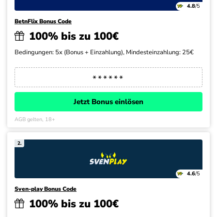
4.8
/5
BetnFlix Bonus Code
100% bis zu 100€
Bedingungen: 5x (Bonus + Einzahlung), Mindest­einzahlung: 25€
Jetzt Bonus einlösen
AGB gelten, 18+
2.
4.6
/5
Sven-play Bonus Code
100% bis zu 100€