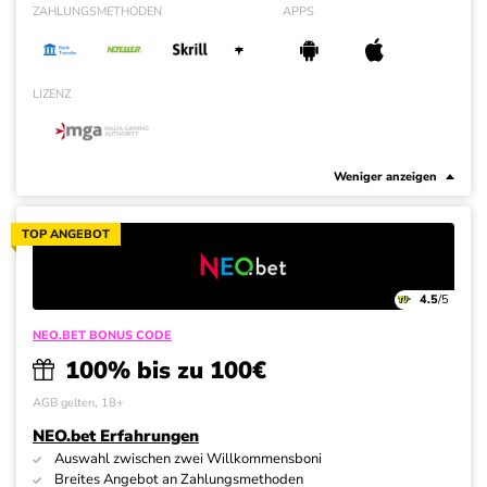
ZAHLUNGSMETHODEN
APPS
+
LIZENZ
Weniger anzeigen
TOP ANGEBOT
4.5
/5
NEO.BET BONUS CODE
100% bis zu 100€
AGB gelten, 18+
NEO.bet Erfahrungen
Auswahl zwischen zwei Willkommensboni
Breites Angebot an Zahlungsmethoden