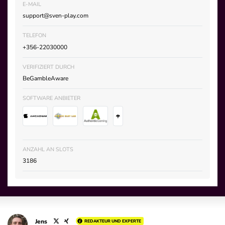
E-MAIL
support@sven-play.com
TELEFON
+356-22030000
VERIFIZIERT DURCH
BeGambleAware
SOFTWARE ANBIETER
+
ANZAHL AN SLOTS
3186
Casino
Payment
Deposit
Withdrawal
Safety
Provider
minimum/maximum
minimum/maximum
Einzahlungsbonus
100% bis zu 200€
100 - 1000€
very_high_security
Eigenen Erfahrungsbericht schreiben
Jens
REDAKTEUR UND EXPERTE