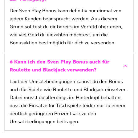
Der Sven Play Bonus kann definitiv nur einmal von
jedem Kunden beansprucht werden. Aus diesem
Grund solltest du dir bereits im Vorfeld überlegen,
wie viel Geld du einzahlen möchtest, um die
Bonusaktion bestmöglich für dich zu versenden.
♣️
Kann ich den Sven Play Bonus auch für
Roulette und Blackjack verwenden?
Laut der Umsatzbedingungen kannst du den Bonus
auch für Spiele wie Roulette und Blackjack einsetzen.
Dabei musst du allerdings im Hinterkopf behalten,
dass die Einsätze für Tischspiele leider nur zu einem
deutlich geringeren Prozentsatz zu den
Umsatzbedingungen beitragen.