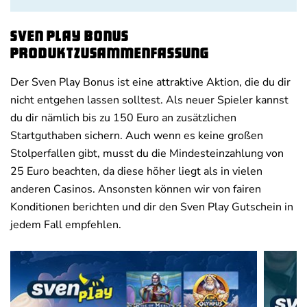
Sven Play Bonus
Produktzusammenfassung
Der Sven Play Bonus ist eine attraktive Aktion, die du dir
nicht entgehen lassen solltest. Als neuer Spieler kannst
du dir nämlich bis zu 150 Euro an zusätzlichen
Startguthaben sichern. Auch wenn es keine großen
Stolperfallen gibt, musst du die Mindesteinzahlung von
25 Euro beachten, da diese höher liegt als in vielen
anderen Casinos. Ansonsten können wir von fairen
Konditionen berichten und dir den Sven Play Gutschein in
jedem Fall empfehlen.