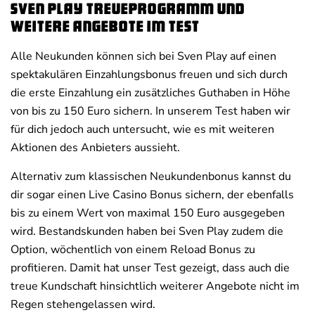
Sven Play Treueprogramm und
weitere Angebote im Test
Alle Neukunden können sich bei Sven Play auf einen
spektakulären Einzahlungsbonus freuen und sich durch
die erste Einzahlung ein zusätzliches Guthaben in Höhe
von bis zu 150 Euro sichern. In unserem Test haben wir
für dich jedoch auch untersucht, wie es mit weiteren
Aktionen des Anbieters aussieht.
Alternativ zum klassischen Neukundenbonus kannst du
dir sogar einen Live Casino Bonus sichern, der ebenfalls
bis zu einem Wert von maximal 150 Euro ausgegeben
wird. Bestandskunden haben bei Sven Play zudem die
Option, wöchentlich von einem Reload Bonus zu
profitieren. Damit hat unser Test gezeigt, dass auch die
treue Kundschaft hinsichtlich weiterer Angebote nicht im
Regen stehengelassen wird.