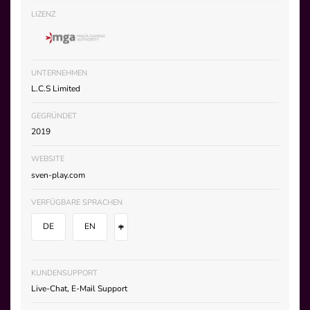
LIZENZ
UNTERNEHMEN
L.C.S Limited
GEGRÜNDET
2019
WEBSITE
sven-play.com
VERFÜGBARE SPRACHEN
+
DE
EN
KUNDENSUPPORT
Live-Chat, E-Mail Support