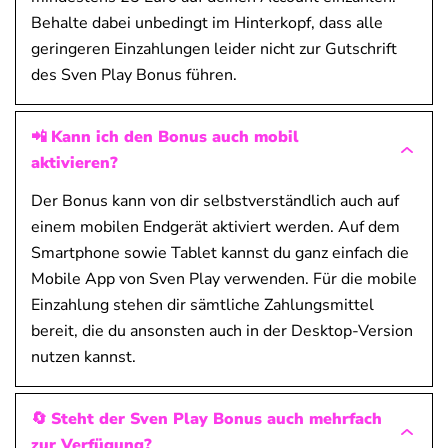
Behalte dabei unbedingt im Hinterkopf, dass alle
geringeren Einzahlungen leider nicht zur Gutschrift
des Sven Play Bonus führen.
📲
Kann ich den Bonus auch mobil
aktivieren?
Der Bonus kann von dir selbstverständlich auch auf
einem mobilen Endgerät aktiviert werden. Auf dem
Smartphone sowie Tablet kannst du ganz einfach die
Mobile App von Sven Play verwenden. Für die mobile
Einzahlung stehen dir sämtliche Zahlungsmittel
bereit, die du ansonsten auch in der Desktop-Version
nutzen kannst.
🔄️
Steht der Sven Play Bonus auch mehrfach
zur Verfügung?