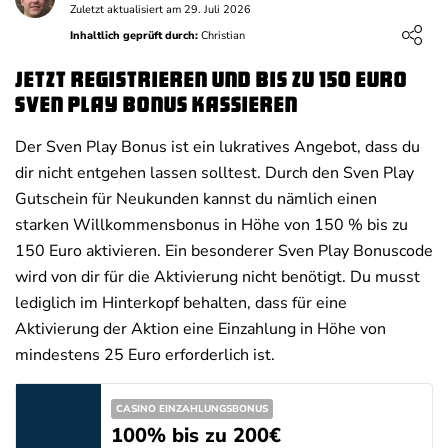
Zuletzt aktualisiert am 29. Juli 2026
25 - 25000€
25 - 1000€
high_security
Loading ...
Bonus einlösen
Inhaltlich geprüft durch:
Christian
0
NUTZER BEWERTUNG
/5
25 - 25000€
25 - 1000€
high_security
AGB gelten, 18+
Jetzt registrieren und bis zu 150 Euro
15 - 1000€
high_security
5 Sterne
0%
Sven Play Bonus kassieren
BEDINGUNGEN
50x (Bonus + Einzahlung)
15 - 1000€
high_security
4 Sterne
0%
Der Sven Play Bonus ist ein lukratives Angebot, dass du
MINDEST­EINZAHLUNG
25€
high_security
3 Sterne
0%
dir nicht entgehen lassen solltest. Durch den Sven Play
Gutschein für Neukunden kannst du nämlich einen
AUSZAHLBAR
Ja
high_security
2 Sterne
0%
starken Willkommensbonus in Höhe von 150 % bis zu
high_security
1 Stern
0%
150 Euro aktivieren. Ein besonderer Sven Play Bonuscode
Sport
high_security
wird von dir für die Aktivierung nicht benötigt. Du musst
Einzahlungsbonus
lediglich im Hinterkopf behalten, dass für eine
high_security
100% bis zu 100€
Aktivierung der Aktion eine Einzahlung in Höhe von
Show more entries
mindestens 25 Euro erforderlich ist.
Bonus einlösen
CASINO EINZAHLUNGSBONUS
AGB gelten, 18+
100% bis zu 200€