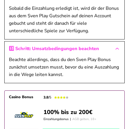
Sobald die Einzahlung erledigt ist, wird dir der Bonus
aus dem Sven Play Gutschein auf deinen Account
gebucht und steht dir danach für viele
unterschiedliche Spiele zur Verfügung.
5️⃣ Schritt: Umsatzbedingungen beachten
Beachte allerdings, dass du den Sven Play Bonus
zunächst umsetzen musst, bevor du eine Auszahlung
in die Wege leiten kannst.
Casino Bonus
3.8
/5
100% bis zu 200€
Einzahlungsbonus
|
AGB gelten, 18+