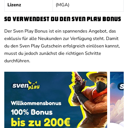
Lizenz
(MGA)
So verwendest du den Sven Play Bonus
Der Sven Play Bonus ist ein spannendes Angebot, das
exklusiv für alle Neukunden zur Verfügung steht. Damit
du den Sven Play Gutschein erfolgreich einlösen kannst,
musst du jedoch zunächst die richtigen Schritte
durchführen.