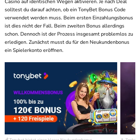
Casino auf identischen Wegen aktivieren. Je nach Deal
solltest du darauf achten, ob ein TonyBet Bonus Code
verwendet werden muss. Beim ersten Einzahlungsbonus
ist dies nicht der Fall. Beim zweiten Bonus allerdings
schon. Dennoch ist der Prozess insgesamt problemlos zu
erledigen. Zunächst musst du für den Neukundenbonus
ein Spielerkonto eröffnen.
💰 Tonybet bietet einen klasse Neukundenbonus
📱 Zocke T