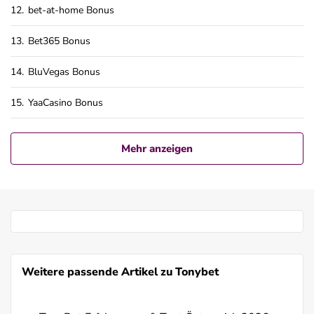
12.
bet-at-home Bonus
13.
Bet365 Bonus
14.
BluVegas Bonus
15.
YaaCasino Bonus
Mehr anzeigen
Weitere passende Artikel zu Tonybet