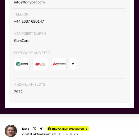
info@tonybet.com
TELEFON
+44 2037 690147
VERIFIZIERT DURCH
GamCare
SOFTWARE ANBIETER
+
ANZAHL AN SLOTS
7972
Eigenen Erfahrungsbericht schreiben
Jens
REDAKTEUR UND EXPERTE
Zuletzt aktualisiert am 18. Juli 2026