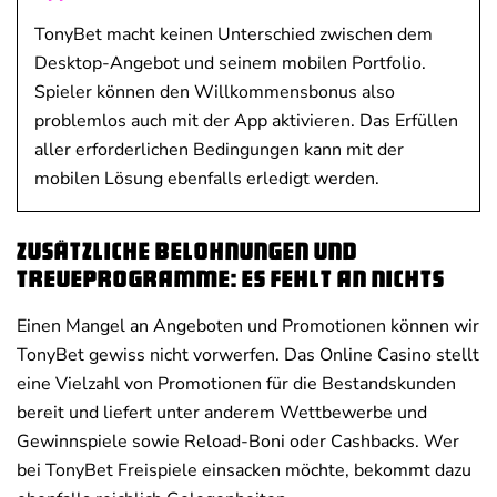
TonyBet macht keinen Unterschied zwischen dem
Desktop-Angebot und seinem mobilen Portfolio.
Spieler können den Willkommensbonus also
problemlos auch mit der App aktivieren. Das Erfüllen
aller erforderlichen Bedingungen kann mit der
mobilen Lösung ebenfalls erledigt werden.
Zusätzliche Belohnungen und
Treueprogramme: Es fehlt an Nichts
Einen Mangel an Angeboten und Promotionen können wir
TonyBet gewiss nicht vorwerfen. Das Online Casino stellt
eine Vielzahl von Promotionen für die Bestandskunden
bereit und liefert unter anderem Wettbewerbe und
Gewinnspiele sowie Reload-Boni oder Cashbacks. Wer
bei TonyBet Freispiele einsacken möchte, bekommt dazu