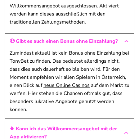
Willkommensangebot ausgeschlossen. Aktiviert
werden kann dieses ausschließlich mit den
traditionellen Zahlungsmethoden.
🤑 Gibt es auch einen Bonus ohne Einzahlung?
Zumindest aktuell ist kein Bonus ohne Einzahlung bei
TonyBet zu finden. Das bedeutet allerdings nicht,
dass dies auch dauerhaft so bleiben wird. Für den
Moment empfehlen wir allen Spielern in Österreich,
einen Blick auf
neue Online Casinos
auf dem Markt zu
werfen. Hier stehen die Chancen oftmals gut, dass
besonders lukrative Angebote genutzt werden
können.
📳 Kann ich das Willkommensangebot mit der
App aktivieren?