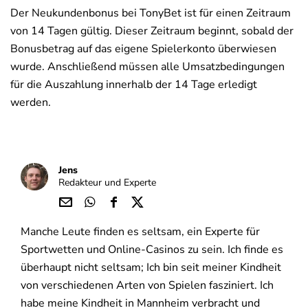
Der Neukundenbonus bei TonyBet ist für einen Zeitraum
von 14 Tagen gültig. Dieser Zeitraum beginnt, sobald der
Bonusbetrag auf das eigene Spielerkonto überwiesen
wurde. Anschließend müssen alle Umsatzbedingungen
für die Auszahlung innerhalb der 14 Tage erledigt
werden.
Jens
Redakteur und Experte
Über
Über
Über
Über
Manche Leute finden es seltsam, ein Experte für
E-
Wha
Face
Twit
Mail
tsap
boo
ter
Sportwetten und Online-Casinos zu sein. Ich finde es
teile
p
k
teile
überhaupt nicht seltsam; Ich bin seit meiner Kindheit
n
teile
teile
n
n
n
von verschiedenen Arten von Spielen fasziniert. Ich
habe meine Kindheit in Mannheim verbracht und