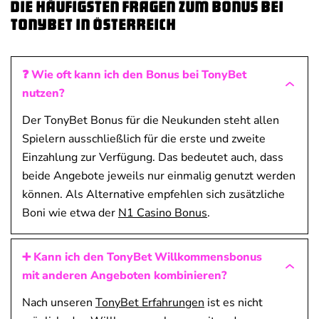
Die häufigsten Fragen zum Bonus bei
TonyBet in Österreich
❓ Wie oft kann ich den Bonus bei TonyBet
nutzen?
Der TonyBet Bonus für die Neukunden steht allen
Spielern ausschließlich für die erste und zweite
Einzahlung zur Verfügung. Das bedeutet auch, dass
beide Angebote jeweils nur einmalig genutzt werden
können. Als Alternative empfehlen sich zusätzliche
Boni wie etwa der
N1 Casino Bonus
.
➕ Kann ich den TonyBet Willkommensbonus
mit anderen Angeboten kombinieren?
Nach unseren
TonyBet Erfahrungen
ist es nicht