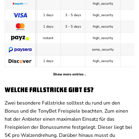
high_security
1 days
3 - 5 days
high_security
1 days
3 - 5 days
high_security
instant
high_security
some_security
1 days
high_security
Show more entries
Welche Fallstricke gibt es?
Zwei besondere Fallstricke solltest du rund um den
Bonus und die TonyBet Freispiele beachten. Zum einen
hat der Anbieter einen maximalen Einsatz für das
Freispielen der Bonussumme festgelegt. Dieser liegt bei
5€ pro Walzendrehung. Darüber hinaus musst du