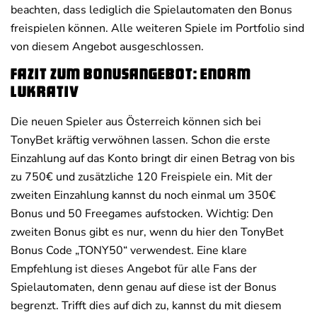
beachten, dass lediglich die Spielautomaten den Bonus
freispielen können. Alle weiteren Spiele im Portfolio sind
von diesem Angebot ausgeschlossen.
Fazit zum Bonusangebot: Enorm
lukrativ
Die neuen Spieler aus Österreich können sich bei
TonyBet kräftig verwöhnen lassen. Schon die erste
Einzahlung auf das Konto bringt dir einen Betrag von bis
zu 750€ und zusätzliche 120 Freispiele ein. Mit der
zweiten Einzahlung kannst du noch einmal um 350€
Bonus und 50 Freegames aufstocken. Wichtig: Den
zweiten Bonus gibt es nur, wenn du hier den TonyBet
Bonus Code „TONY50“ verwendest. Eine klare
Empfehlung ist dieses Angebot für alle Fans der
Spielautomaten, denn genau auf diese ist der Bonus
begrenzt. Trifft dies auf dich zu, kannst du mit diesem