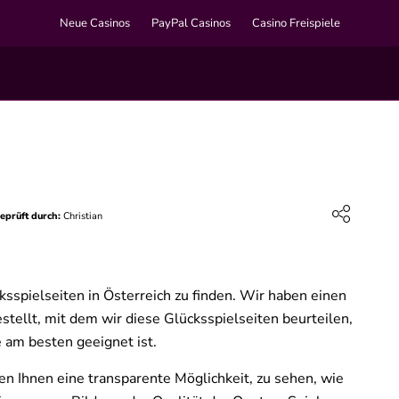
Neue Casinos
PayPal Casinos
Casino Freispiele
geprüft durch:
Christian
ksspielseiten in Österreich zu finden. Wir haben einen
ellt, mit dem wir diese Glücksspielseiten beurteilen,
 am besten geeignet ist.
n Ihnen eine transparente Möglichkeit, zu sehen, wie