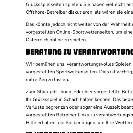
Glücksspielseiten spielen. Sie haben vielleicht 
Offshore-Betreiber diskutieren, als wären sie ein
Das könnte jedoch nicht weiter von der Wahrheit en
vorgestellten Online-Sportwettenseiten, um eine l
Österreich online zu spielen.
Beratung zu verantwortung
Wir bemühen uns, verantwortungsvolles Spielen zu
vorgestellten Sportwettenseiten. Dies ist wichtig, 
mitreißen zu lassen.
Zum Glück gibt Ihnen jeder hier vorgestellte Betr
Ihr Glücksspiel in Schach halten können. Das bede
Verluste begrenzen oder sogar eine Auszeit bean
vorgestellten Betreiber Links zu verantwortungsb
Hilfe erhalten, die Sie benötigen, um Ihre Wetten 