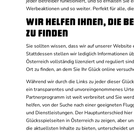
jeder Betreiber funktioniert, und so erhalten Sie 
Werbeaktionen und so weiter. Perfekt für alle, di
Wir helfen Ihnen, die 
zu finden
Sie sollten wissen, dass wir auf unserer Website 
Stattdessen stellen wir lediglich Informationen ü
Österreich vollständig lizenziert und reguliert sin
Ort zu finden, an dem Sie Ihr Glück online versuc
Während wir durch die Links zu jeder dieser Glüc
ein transparentes und unvoreingenommenes Urteil
Partnerprogramm ist weit verbreitet und Sie werd
helfen, von der Suche nach einer geeigneten Flug
und Dienstleistungen. Der Hauptunterschied hier i
Glücksspielseiten in Österreich zu zeigen, abe
die aktuellsten Inhalte zu bieten, unterscheidet u