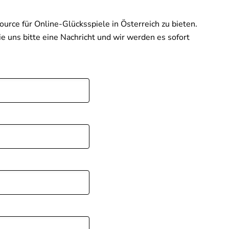
ource für Online-Glücksspiele in Österreich zu bieten.
 uns bitte eine Nachricht und wir werden es sofort