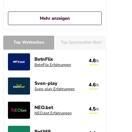
Mehr anzeigen
Top Wettseiten
Top Sportwetten Boni
BetnFlix
4.8
/5
BetnFlix Erfahrungen
Sven-play
4.6
/5
Sven-play Erfahrungen
NEO.bet
4.5
/5
NEO.bet Erfahrungen
Bet365