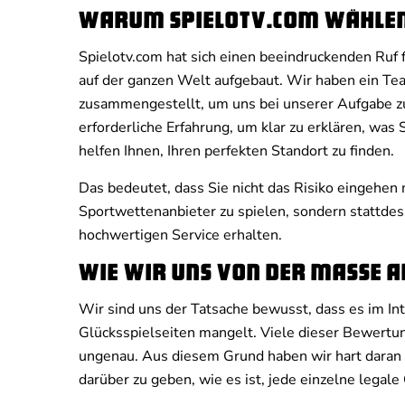
Warum Spielotv.com wähle
Spielotv.com hat sich einen beeindruckenden Ruf 
auf der ganzen Welt aufgebaut. Wir haben ein Te
zusammengestellt, um uns bei unserer Aufgabe zu
erforderliche Erfahrung, um klar zu erklären, was 
helfen Ihnen, Ihren perfekten Standort zu finden.
Das bedeutet, dass Sie nicht das Risiko eingehe
Sportwettenanbieter zu spielen, sondern stattdess
hochwertigen Service erhalten.
Wie wir uns von der Masse 
Wir sind uns der Tatsache bewusst, dass es im In
Glücksspielseiten mangelt. Viele dieser Bewertun
ungenau. Aus diesem Grund haben wir hart daran g
darüber zu geben, wie es ist, jede einzelne legale