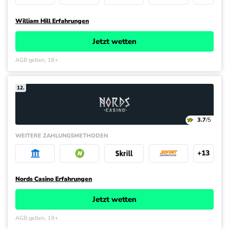
William Hill Erfahrungen
Jetzt wetten
AGB gelten, 18+
12.
3.7
/5
WEITERE ZAHLUNGS­METHODEN
+13
Nords Casino Erfahrungen
Jetzt wetten
AGB gelten, 18+