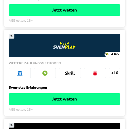
Jetzt wetten
AGB gelten, 18+
2.
4.6
/5
WEITERE ZAHLUNGS­METHODEN
+16
Sven-play Erfahrungen
Jetzt wetten
AGB gelten, 18+
3.