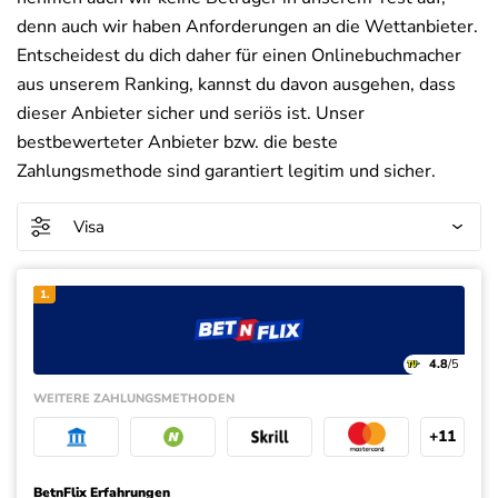
denn auch wir haben Anforderungen an die Wettanbieter.
Entscheidest du dich daher für einen Onlinebuchmacher
aus unserem Ranking, kannst du davon ausgehen, dass
dieser Anbieter sicher und seriös ist. Unser
bestbewerteter Anbieter bzw. die beste
Zahlungsmethode sind garantiert legitim und sicher.
Visa
1.
4.8
/5
WEITERE ZAHLUNGS­METHODEN
+11
BetnFlix Erfahrungen