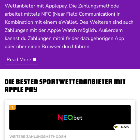
Wettanbieter mit Applepay. Die Zahlungsmethode
arbeitet mittels NFC (Near Field Communication) in
Kombination mit einem eWallet. Des Weiteren sind auch
Zahlungen mit der Apple Watch möglich. Außerdem
kannst du Zahlungen mithilfe der dazugehörigen App
oder über einen Browser durchführen.
Read More
Die besten Sportwettenanbieter mit
Apple Pay
1.
4.5
/5
WEITERE ZAHLUNGS­METHODEN