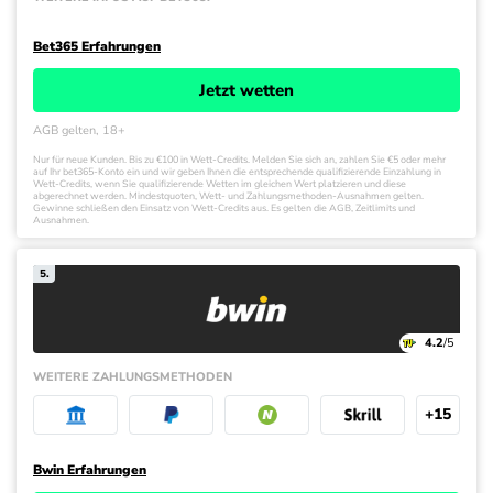
Bet365 Erfahrungen
Jetzt wetten
AGB gelten, 18+
Nur für neue Kunden. Bis zu €100 in Wett-Credits. Melden Sie sich an, zahlen Sie €5 oder mehr
auf Ihr bet365-Konto ein und wir geben Ihnen die entsprechende qualifizierende Einzahlung in
Wett-Credits, wenn Sie qualifizierende Wetten im gleichen Wert platzieren und diese
abgerechnet werden. Mindestquoten, Wett- und Zahlungsmethoden-Ausnahmen gelten.
Gewinne schließen den Einsatz von Wett-Credits aus. Es gelten die AGB, Zeitlimits und
Ausnahmen.
5.
4.2
/5
WEITERE ZAHLUNGS­METHODEN
+15
Bwin Erfahrungen