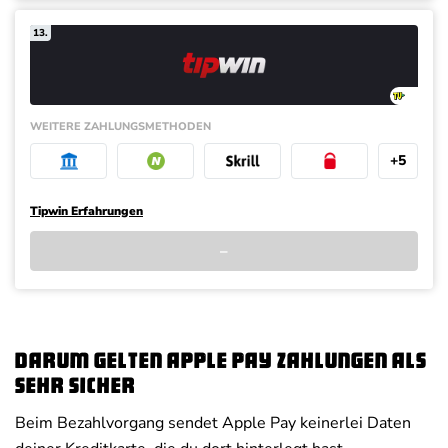
13.
WEITERE ZAHLUNGS­METHODEN
+5
Tipwin Erfahrungen
–
Darum gelten Apple Pay Zahlungen als
sehr sicher
Beim Bezahlvorgang sendet Apple Pay keinerlei Daten