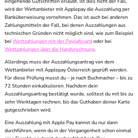
eingehende Gutschriften erlaubt. Ist dies nicht der Fall,
wird der Wettanbieter mit Applepay die Auszahlung per
Banküberweisung vornehmen. Das ist auch bei anderen
Zahlungsmitteln der Fall, bei denen Auszahlungen aus
technischen Gründen nicht möglich sind, wie zum Beispiel
bei
Wettzahlungen mit der Paysafecard
oder bei
Wettzahlungen über die Handyrechnung
.
Allerdings muss der Auszahlungsantrag von dem
Wettanbieter mit Applepay Österreich geprüft werden.
Für diese Prüfung musst du – je nach Buchmacher – bis zu
72 Stunden einkalkulieren. Nachdem dein
Auszahlungsantrag bestätigt wurde, solltest du mit bis zu
zehn Werktagen rechnen, bis das Guthaben deiner Karte
gutgeschrieben wird.
Eine Auszahlung mit Apple Pay kannst du nur dann
durchführen, wenn du in der Vergangenheit schon einmal