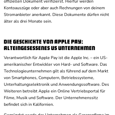
offiziellen Dokument verifizierst. Hierfür werden
Kontoauszüge oder aber auch Rechnungen von deinem
Stromanbieter anerkannt. Diese Dokumente dürfen nicht
älter als drei Monate sein.
Die Geschichte von Apple Pay:
Alteingesessenes US Unternehmen
Verantwortlich für Apple Pay ist die Apple Inc. – ein US-
amerikanischer Entwickler von Hard- und Software. Das
Technologieunternehmen gilt als führend auf dem Markt
von Smartphones, Computern, Betriebssysteme,
Unterhaltungselektronik und Anwendungssoftware. Des
Weiteren betreibt Apple ein Online Vertriebsportal für
Filme, Musik und Software. Der Unternehmenssitz
befindet sich in Kalifornien.
Gegründet wurde das Unternehmen als Garagenfirma im