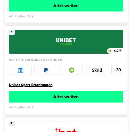
Jetzt wetten
AGB gelten, 18+
6.
4.2
/5
WEITERE ZAHLUNGS­METHODEN
+30
Unibet Sport Erfahrungen
Jetzt wetten
AGB gelten, 18+
7.