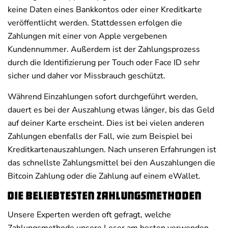
keine Daten eines Bankkontos oder einer Kreditkarte
veröffentlicht werden. Stattdessen erfolgen die
Zahlungen mit einer von Apple vergebenen
Kundennummer. Außerdem ist der Zahlungsprozess
durch die Identifizierung per Touch oder Face ID sehr
sicher und daher vor Missbrauch geschützt.
Während Einzahlungen sofort durchgeführt werden,
dauert es bei der Auszahlung etwas länger, bis das Geld
auf deiner Karte erscheint. Dies ist bei vielen anderen
Zahlungen ebenfalls der Fall, wie zum Beispiel bei
Kreditkartenauszahlungen. Nach unseren Erfahrungen ist
das schnellste Zahlungsmittel bei den Auszahlungen die
Bitcoin Zahlung oder die Zahlung auf einem eWallet.
Die beliebtesten Zahlungsmethoden
Unsere Experten werden oft gefragt, welche
Zahlungsmethode unsere Leser am besten verwenden