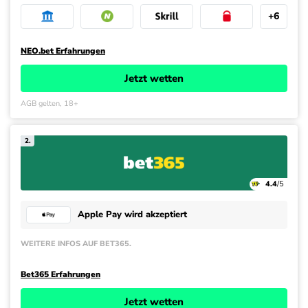
+6
NEO.bet Erfahrungen
Jetzt wetten
AGB gelten, 18+
2.
4.4
/5
Apple Pay wird akzeptiert
WEITERE INFOS AUF BET365.
Bet365 Erfahrungen
Jetzt wetten