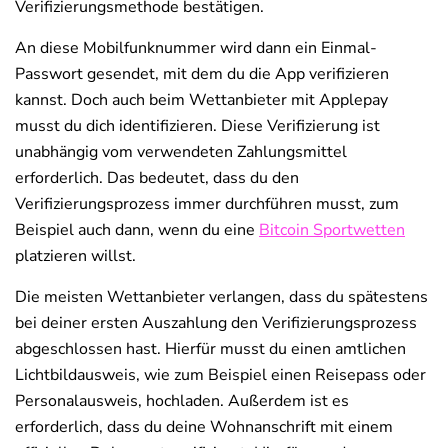
Verifizierungsmethode bestätigen.
An diese Mobilfunknummer wird dann ein Einmal-
Passwort gesendet, mit dem du die App verifizieren
kannst. Doch auch beim Wettanbieter mit Applepay
musst du dich identifizieren. Diese Verifizierung ist
unabhängig vom verwendeten Zahlungsmittel
erforderlich. Das bedeutet, dass du den
Verifizierungsprozess immer durchführen musst, zum
Beispiel auch dann, wenn du eine
Bitcoin Sportwetten
platzieren willst.
Die meisten Wettanbieter verlangen, dass du spätestens
bei deiner ersten Auszahlung den Verifizierungsprozess
abgeschlossen hast. Hierfür musst du einen amtlichen
Lichtbildausweis, wie zum Beispiel einen Reisepass oder
Personalausweis, hochladen. Außerdem ist es
erforderlich, dass du deine Wohnanschrift mit einem