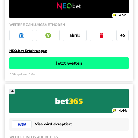
4.5
/5
WEITERE ZAHLUNGS­METHODEN
+5
NEO.bet Erfahrungen
Jetzt wetten
AGB gelten, 18+
4.
4.4
/5
Visa wird akzeptiert
WEITERE INFOS AUF BET365.