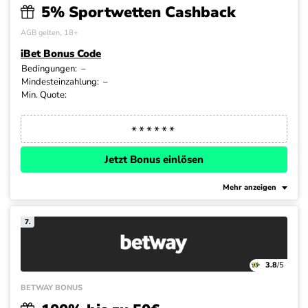
5% Sportwetten Cashback
AGB gelten, 18+
iBet Bonus Code
Bedingungen:
–
Mindest­einzahlung:
–
Min. Quote:
Jetzt Bonus einlösen
Mehr anzeigen
7.
3.8
/5
BETWAY BONUS