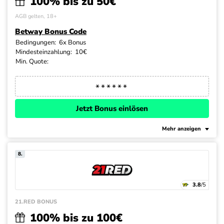
100% bis zu 50€
AGB gelten, 18+
Betway Bonus Code
Bedingungen:
6x Bonus
Mindest­einzahlung:
10€
Min. Quote:
Jetzt Bonus einlösen
Mehr anzeigen
8.
3.8
/5
21.RED BONUS
100% bis zu 100€