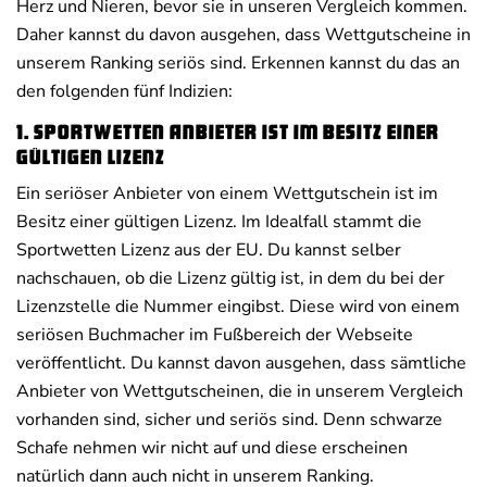
Herz und Nieren, bevor sie in unseren Vergleich kommen.
Daher kannst du davon ausgehen, dass Wettgutscheine in
unserem Ranking seriös sind. Erkennen kannst du das an
den folgenden fünf Indizien:
1. Sportwetten Anbieter ist im Besitz einer
gültigen Lizenz
Ein seriöser Anbieter von einem Wettgutschein ist im
Besitz einer gültigen Lizenz. Im Idealfall stammt die
Sportwetten Lizenz aus der EU. Du kannst selber
nachschauen, ob die Lizenz gültig ist, in dem du bei der
Lizenzstelle die Nummer eingibst. Diese wird von einem
seriösen Buchmacher im Fußbereich der Webseite
veröffentlicht. Du kannst davon ausgehen, dass sämtliche
Anbieter von Wettgutscheinen, die in unserem Vergleich
vorhanden sind, sicher und seriös sind. Denn schwarze
Schafe nehmen wir nicht auf und diese erscheinen
natürlich dann auch nicht in unserem Ranking.