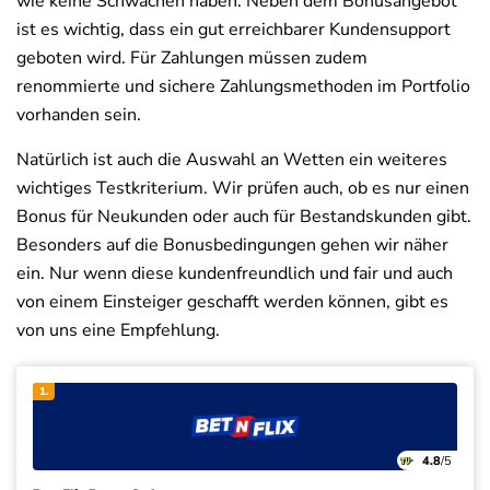
wie keine Schwächen haben. Neben dem Bonusangebot
ist es wichtig, dass ein gut erreichbarer Kundensupport
geboten wird. Für Zahlungen müssen zudem
renommierte und sichere Zahlungsmethoden im Portfolio
vorhanden sein.
Natürlich ist auch die Auswahl an Wetten ein weiteres
wichtiges Testkriterium. Wir prüfen auch, ob es nur einen
Bonus für Neukunden oder auch für Bestandskunden gibt.
Besonders auf die Bonusbedingungen gehen wir näher
ein. Nur wenn diese kundenfreundlich und fair und auch
von einem Einsteiger geschafft werden können, gibt es
von uns eine Empfehlung.
1.
4.8
/5