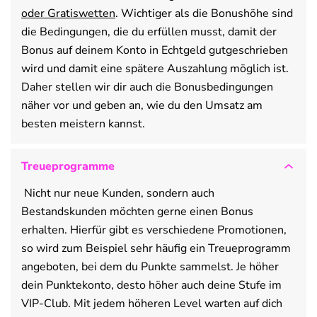
oder Gratiswetten
. Wichtiger als die Bonushöhe sind
die Bedingungen, die du erfüllen musst, damit der
Bonus auf deinem Konto in Echtgeld gutgeschrieben
wird und damit eine spätere Auszahlung möglich ist.
Daher stellen wir dir auch die Bonusbedingungen
näher vor und geben an, wie du den Umsatz am
besten meistern kannst.
Treueprogramme
Nicht nur neue Kunden, sondern auch
Bestandskunden möchten gerne einen Bonus
erhalten. Hierfür gibt es verschiedene Promotionen,
so wird zum Beispiel sehr häufig ein Treueprogramm
angeboten, bei dem du Punkte sammelst. Je höher
dein Punktekonto, desto höher auch deine Stufe im
VIP-Club. Mit jedem höheren Level warten auf dich