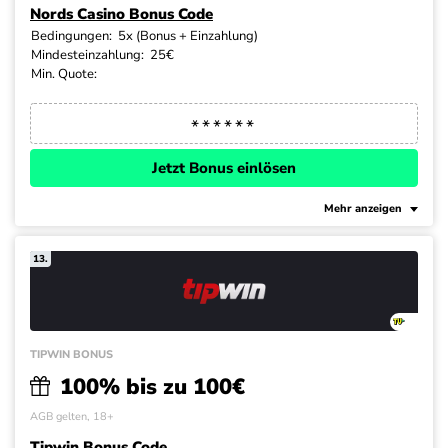
Nords Casino Bonus Code
Bedingungen:
5x (Bonus + Einzahlung)
Mindest­einzahlung:
25€
Min. Quote:
Jetzt Bonus einlösen
Mehr anzeigen
13.
TIPWIN BONUS
100% bis zu 100€
AGB gelten, 18+
Tipwin Bonus Code