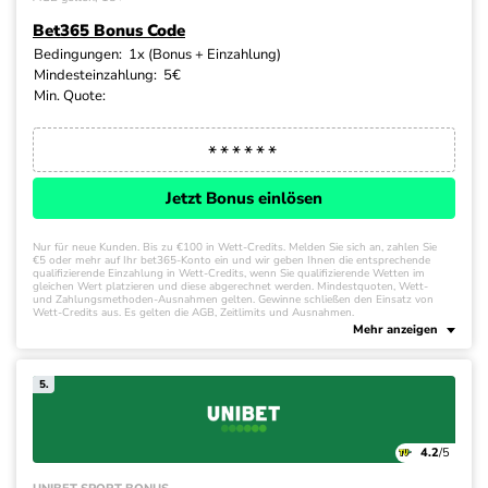
Bet365 Bonus Code
Bedingungen:
1x (Bonus + Einzahlung)
Mindest­einzahlung:
5€
Min. Quote:
Jetzt Bonus einlösen
Nur für neue Kunden. Bis zu €100 in Wett-Credits. Melden Sie sich an, zahlen Sie
€5 oder mehr auf Ihr bet365-Konto ein und wir geben Ihnen die entsprechende
qualifizierende Einzahlung in Wett-Credits, wenn Sie qualifizierende Wetten im
gleichen Wert platzieren und diese abgerechnet werden. Mindestquoten, Wett-
und Zahlungsmethoden-Ausnahmen gelten. Gewinne schließen den Einsatz von
Wett-Credits aus. Es gelten die AGB, Zeitlimits und Ausnahmen.
Mehr anzeigen
5.
4.2
/5