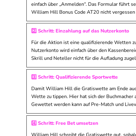
einfach über „Anmelden“. Das Formular führt seh
William Hill Bonus Code AT20 nicht vergessen
2️⃣ Schritt: Einzahlung auf das Nutzerkonto
Für die Aktion ist eine qualifizierende Wetten z
Nutzerkonto wird einfach über den Kassenberei
Skrill und Neteller nicht für die Aufladung zuge
3️⃣ Schritt: Qualifizierende Sportwette
Damit William Hill die Gratiswette am Ende auch
Wette zu tippen. Hier hat sich der Buchmacher 
Gewettet werden kann auf Pre-Match und Live
4️⃣ Schritt: Free Bet umsetzen
William Hill schreibt die Gratiswette gut, sobal