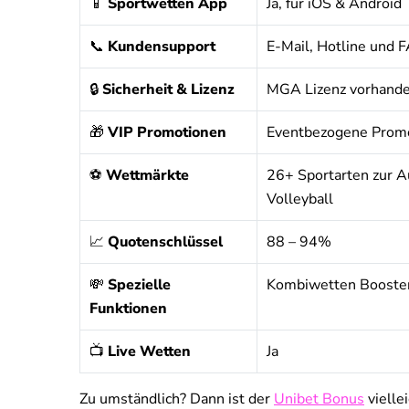
📱
Sportwetten App
Ja, für iOS & Android
📞
Kundensupport
E-Mail, Hotline und 
🔒
Sicherheit & Lizenz
MGA Lizenz vorhand
🎁
VIP Promotionen
Eventbezogene Promo
⚽
Wettmärkte
26+ Sportarten zur A
Volleyball
📈
Quotenschlüssel
88 – 94%
💸
Spezielle
Kombiwetten Booste
Funktionen
📺
Live Wetten
Ja
Zu umständlich? Dann ist der
Unibet Bonus
vielle