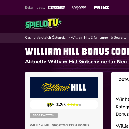
Bekannt aus:
Casino Vergleich Österreich
»
William Hill Erfahrungen & Bewertun
William Hill Bonus Cod
Aktuelle William Hill Gutscheine für Ne
DETA
Wir ha
3.7
/5
Katego
Bonusv
SPORTWETTEN
Willia
WILLIAM HILL SPORTWETTEN BONUS