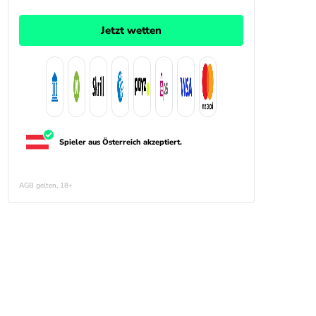
instant
1 - 3 days
high_security
Jetzt wetten
instant
1 - 3 days
high_security
instant
1 - 3 days
high_security
Spieler aus Österreich akzeptiert.
AGB gelten, 18+