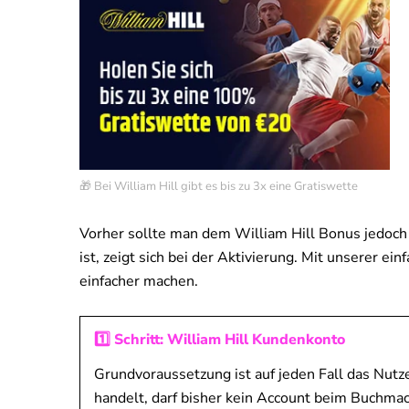
🎁 Bei William Hill gibt es bis zu 3x eine Gratiswette
Vorher sollte man dem William Hill Bonus jedoch
ist, zeigt sich bei der Aktivierung. Mit unserer ei
einfacher machen.
1️⃣ Schritt: William Hill Kundenkonto
Grundvoraussetzung ist auf jeden Fall das Nut
handelt, darf bisher kein Account beim Buchmach