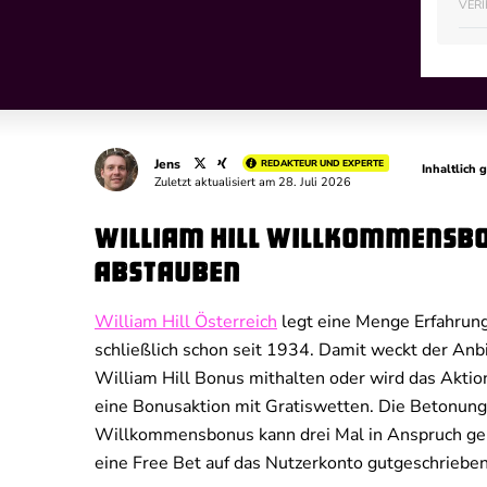
VERI
Ferdin
Paym
mag da
20€
"kannte w
Jens
gestosse
REDAKTEUR UND EXPERTE
Inhaltlich 
Zuletzt aktualisiert am 28. Juli 2026
Loading ...
BEDING
Gero 
William Hill Willkommensbo
AUSZAH
hat was
abstauben
"Underdo
und da 
William Hill Österreich
legt eine Menge Erfahrung
groß raus
schließlich schon seit 1934. Damit weckt der Anb
William Hill Bonus mithalten oder wird das Akti
eine Bonusaktion mit Gratiswetten. Die Betonung l
Willkommensbonus kann drei Mal in Anspruch g
Alle 
eine Free Bet auf das Nutzerkonto gutgeschriebe