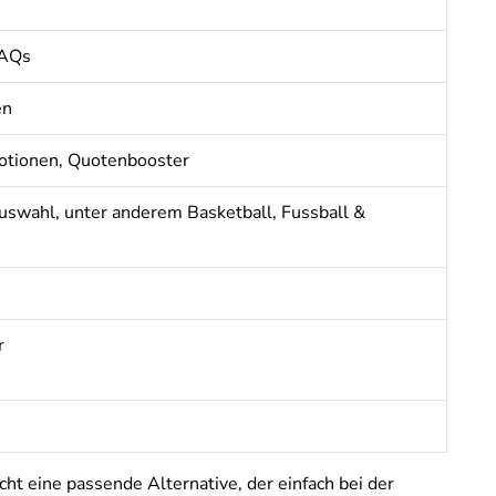
FAQs
en
tionen, Quotenbooster
uswahl, unter anderem Basketball, Fussball &
r
icht eine passende Alternative, der einfach bei der