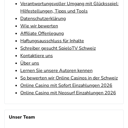
Verantwortungsvoller Umgang mit Glücksspiel:
Jackpots.ch Bonus
4.5
Hilfestellungen, Tipps und Tools
/5
100% bis zu CHF 700 + 200 Freespins
AGB gelten
Datenschutzerklärung
Wie wir bewerten
Swiss4Win Bonus
4.5
Affiliate Offenlegung
/5
Up to CHF 1000 + 350 Free Spins
Haftungsausschluss für Inhalte
AGB gelten
Schreiber gesucht SpieloTV Schweiz
7 Melons Bonus
Kontaktiere uns
4.6
/5
100% bis zu CHF 1007
Über uns
AGB gelten
Lernen Sie unsere Autoren kennen
So bewerten wir Online Casinos in der Schweiz
Zum Casino Bonus Vergleich
Online Casino mit Sofort Einzahlungen 2026
Online Casino mit Neosurf Einzahlungen 2026
Unser Team