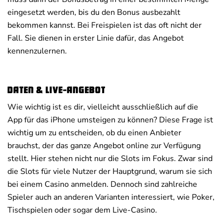
eingesetzt werden, bis du den Bonus ausbezahlt
bekommen kannst. Bei Freispielen ist das oft nicht der
Fall. Sie dienen in erster Linie dafür, das Angebot
kennenzulernen.
Daten & Live-Angebot
Wie wichtig ist es dir, vielleicht ausschließlich auf die
App für das iPhone umsteigen zu können? Diese Frage ist
wichtig um zu entscheiden, ob du einen Anbieter
brauchst, der das ganze Angebot online zur Verfügung
stellt. Hier stehen nicht nur die Slots im Fokus. Zwar sind
die Slots für viele Nutzer der Hauptgrund, warum sie sich
bei einem Casino anmelden. Dennoch sind zahlreiche
Spieler auch an anderen Varianten interessiert, wie Poker,
Tischspielen oder sogar dem Live-Casino.