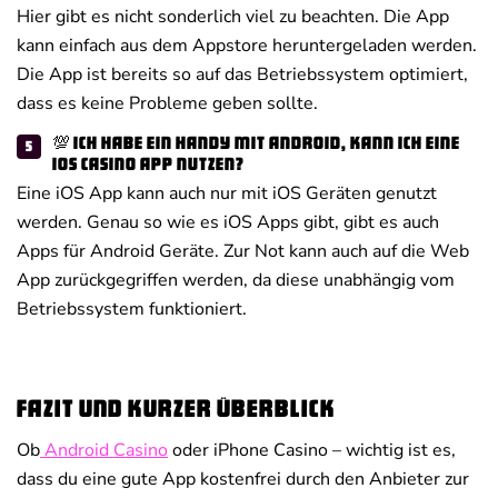
Hier gibt es nicht sonderlich viel zu beachten. Die App
kann einfach aus dem Appstore heruntergeladen werden.
Die App ist bereits so auf das Betriebssystem optimiert,
dass es keine Probleme geben sollte.
💯 Ich habe ein Handy mit Android, kann ich eine
iOS Casino App nutzen?
Eine iOS App kann auch nur mit iOS Geräten genutzt
werden. Genau so wie es iOS Apps gibt, gibt es auch
Apps für Android Geräte. Zur Not kann auch auf die Web
App zurückgegriffen werden, da diese unabhängig vom
Betriebssystem funktioniert.
Fazit und kurzer Überblick
Ob
Android Casino
oder iPhone Casino – wichtig ist es,
dass du eine gute App kostenfrei durch den Anbieter zur