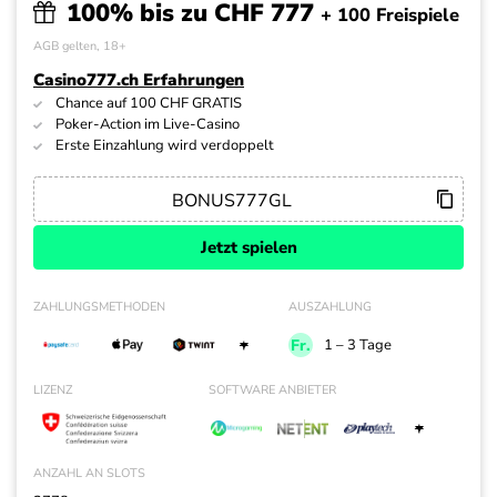
100% bis zu CHF 777
+ 100 Freispiele
AGB gelten, 18+
Casino777.ch Erfahrungen
Chance auf 100 CHF GRATIS
Poker-Action im Live-Casino
Erste Einzahlung wird verdoppelt
Jetzt spielen
ZAHLUNGSMETHODEN
AUSZAHLUNG
+
1 – 3 Tage
LIZENZ
SOFTWARE ANBIETER
+
ANZAHL AN SLOTS