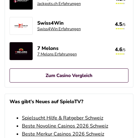
Jackpots.ch Erfahrungen
Swiss4Win
4.5
/5
Swiss4Win Erfahrungen
7 Melons
4.6
/5
7 Melons Erfahrungen
Zum Casino Vergleich
MyCasino.ch Bonus
4.5
/5
100% bis zu CHF 300
Was gibt’s Neues auf SpieloTV?
AGB gelten
Spielsucht Hilfe & Ratgeber Schweiz
Casino777.ch Bonus
4.5
/5
100% bis zu CHF 777
Beste Novoline Casinos 2026 Schweiz
AGB gelten
Beste Merkur Casinos 2026 Schweiz