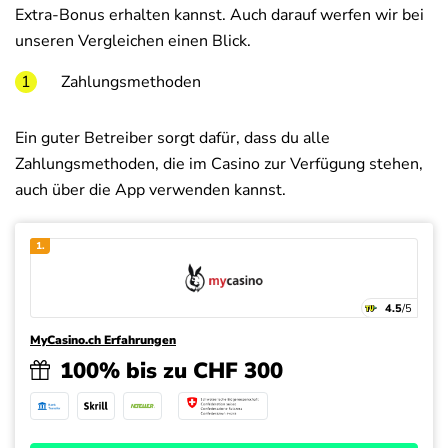
Extra-Bonus erhalten kannst. Auch darauf werfen wir bei
unseren Vergleichen einen Blick.
Zahlungsmethoden
Ein guter Betreiber sorgt dafür, dass du alle
Zahlungsmethoden, die im Casino zur Verfügung stehen,
auch über die App verwenden kannst.
1.
4.5
/5
MyCasino.ch Erfahrungen
100% bis zu CHF 300