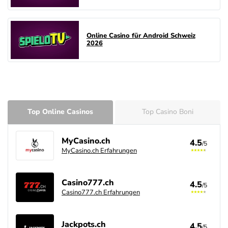
Online Casino für Android Schweiz
2026
Top Online Casinos
Top Casino Boni
MyCasino.ch
4.5
/5
MyCasino.ch Erfahrungen
Casino777.ch
4.5
/5
Casino777.ch Erfahrungen
Jackpots.ch
4.5
/5