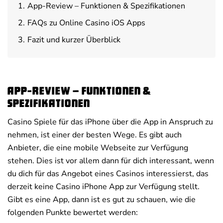
App-Review – Funktionen & Spezifikationen
FAQs zu Online Casino iOS Apps
Fazit und kurzer Überblick
App-Review – Funktionen &
Spezifikationen
Casino Spiele für das iPhone über die App in Anspruch zu
nehmen, ist einer der besten Wege. Es gibt auch
Anbieter, die eine mobile Webseite zur Verfügung
stehen. Dies ist vor allem dann für dich interessant, wenn
du dich für das Angebot eines Casinos interessierst, das
derzeit keine Casino iPhone App zur Verfügung stellt.
Gibt es eine App, dann ist es gut zu schauen, wie die
folgenden Punkte bewertet werden: