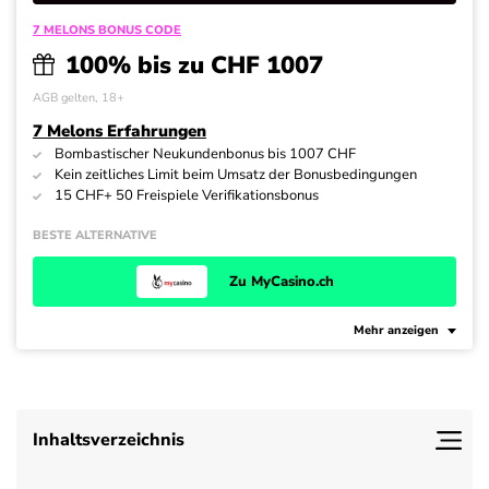
7 MELONS BONUS CODE
100% bis zu CHF 1007
AGB gelten, 18+
7 Melons Erfahrungen
Bombastischer Neukundenbonus bis 1007 CHF
Kein zeitliches Limit beim Umsatz der Bonusbedingungen
15 CHF+ 50 Freispiele Verifikationsbonus
BESTE ALTERNATIVE
Zu MyCasino.ch
Mehr anzeigen
Inhaltsverzeichnis