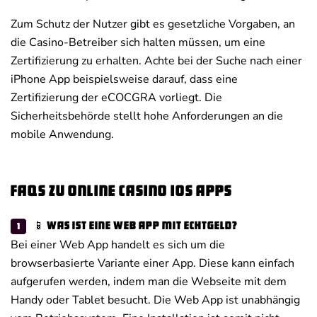
Zum Schutz der Nutzer gibt es gesetzliche Vorgaben, an
die Casino-Betreiber sich halten müssen, um eine
Zertifizierung zu erhalten. Achte bei der Suche nach einer
iPhone App beispielsweise darauf, dass eine
Zertifizierung der eCOCGRA vorliegt. Die
Sicherheitsbehörde stellt hohe Anforderungen an die
mobile Anwendung.
FAQs zu Online Casino iOS Apps
📱 Was ist eine Web App mit Echtgeld?
Bei einer Web App handelt es sich um die
browserbasierte Variante einer App. Diese kann einfach
aufgerufen werden, indem man die Webseite mit dem
Handy oder Tablet besucht. Die Web App ist unabhängig