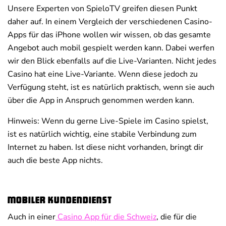
Unsere Experten von SpieloTV greifen diesen Punkt
daher auf. In einem Vergleich der verschiedenen Casino-
Apps für das iPhone wollen wir wissen, ob das gesamte
Angebot auch mobil gespielt werden kann. Dabei werfen
wir den Blick ebenfalls auf die Live-Varianten. Nicht jedes
Casino hat eine Live-Variante. Wenn diese jedoch zu
Verfügung steht, ist es natürlich praktisch, wenn sie auch
über die App in Anspruch genommen werden kann.
Hinweis: Wenn du gerne Live-Spiele im Casino spielst,
ist es natürlich wichtig, eine stabile Verbindung zum
Internet zu haben. Ist diese nicht vorhanden, bringt dir
auch die beste App nichts.
Mobiler Kundendienst
Auch in einer
Casino App für die Schweiz
, die für die