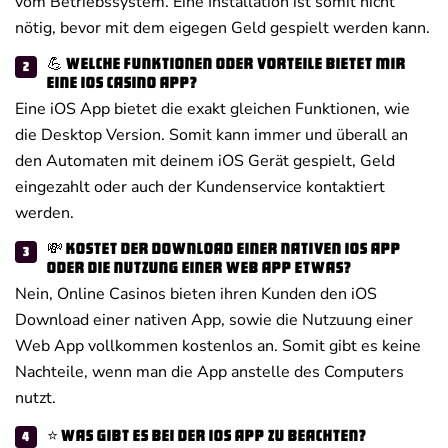
vom Betriebssystem. Eine Installation ist somit nicht
nötig, bevor mit dem eigegen Geld gespielt werden kann.
💪 Welche Funktionen oder Vorteile bietet mir
eine iOS Casino App?
Eine iOS App bietet die exakt gleichen Funktionen, wie
die Desktop Version. Somit kann immer und überall an
den Automaten mit deinem iOS Gerät gespielt, Geld
eingezahlt oder auch der Kundenservice kontaktiert
werden.
💸 Kostet der Download einer nativen iOS App
oder die Nutzung einer Web App etwas?
Nein, Online Casinos bieten ihren Kunden den iOS
Download einer nativen App, sowie die Nutzuung einer
Web App vollkommen kostenlos an. Somit gibt es keine
Nachteile, wenn man die App anstelle des Computers
nutzt.
⭐ Was gibt es bei der iOS App zu beachten?