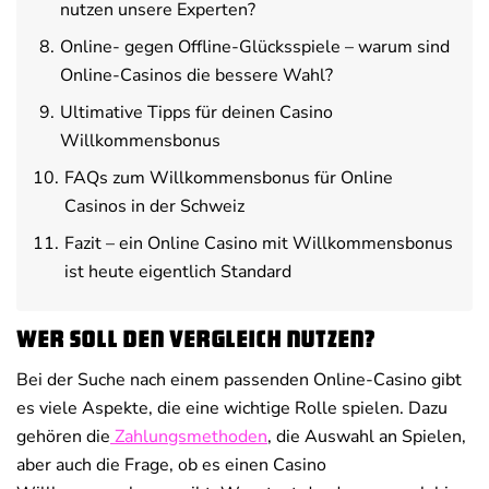
nutzen unsere Experten?
Online- gegen Offline-Glücksspiele – warum sind
Online-Casinos die bessere Wahl?
Ultimative Tipps für deinen Casino
Willkommensbonus
FAQs zum Willkommensbonus für Online
Casinos in der Schweiz
Fazit – ein Online Casino mit Willkommensbonus
ist heute eigentlich Standard
Wer soll den Vergleich nutzen?
Bei der Suche nach einem passenden Online-Casino gibt
es viele Aspekte, die eine wichtige Rolle spielen. Dazu
gehören die
Zahlungsmethoden
, die Auswahl an Spielen,
aber auch die Frage, ob es einen Casino