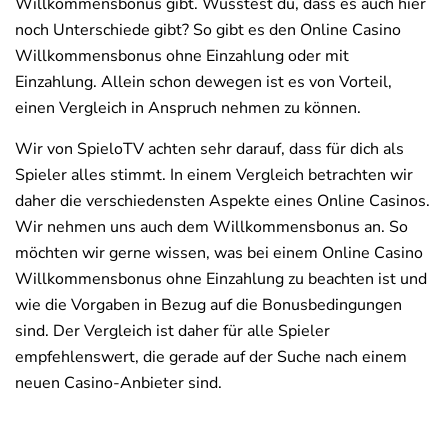
Willkommensbonus gibt. Wusstest du, dass es auch hier
noch Unterschiede gibt? So gibt es den Online Casino
Willkommensbonus ohne Einzahlung oder mit
Einzahlung. Allein schon dewegen ist es von Vorteil,
einen Vergleich in Anspruch nehmen zu können.
Wir von SpieloTV achten sehr darauf, dass für dich als
Spieler alles stimmt. In einem Vergleich betrachten wir
daher die verschiedensten Aspekte eines Online Casinos.
Wir nehmen uns auch dem Willkommensbonus an. So
möchten wir gerne wissen, was bei einem Online Casino
Willkommensbonus ohne Einzahlung zu beachten ist und
wie die Vorgaben in Bezug auf die Bonusbedingungen
sind. Der Vergleich ist daher für alle Spieler
empfehlenswert, die gerade auf der Suche nach einem
neuen Casino-Anbieter sind.