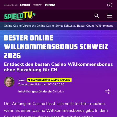
Bekannt aus:
Über spieloTV
Wie wir bewerten
Online Casino Vergleich
/
Online Casino Bonus Schweiz
/
Bester Online Willkommensbo
Die SpieloTV Crew
Bester Online
Datenschutzerklärung
Willkommensbonus Schweiz
Haftungsausschluss für Inhalte
2026
Entdeckt den besten Casino Willkommensbonus
Affiliate Disclaimer
ohne Einzahlung für CH
Schreiber gesucht
Jens
REDAKTEUR UND CASINO-EXPERTE
Kontakt mit spieloTV
Zuletzt aktualisiert am 07.08.2026
Loading ...
Inhaltlich geprüft durch:
Christian
Spielsucht Hilfe
Der Anfang im Casino lässt sich noch leichter machen,
wenn es einen Casino Willkommensbonus gibt. In dem