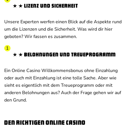
Lizenz und Sicherheit
Unsere Experten werfen einen Blick auf die Aspekte rund
um die Lizenzen und die Sicherheit. Was wird dir hier
geboten? Wir fassen es zusammen.
Belohnungen und Treueprogramm
Ein Online Casino Willkommensbonus ohne Einzahlung
oder auch mit Einzahlung ist eine tolle Sache. Aber wie
sieht es eigentlich mit dem Treueprogramm oder mit
anderen Belohnungen aus? Auch der Frage gehen wir auf
den Grund.
Den richtigen Online Casino