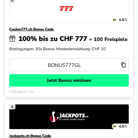
2.
4.5
/5
Casino777.ch Bonus Code
100% bis zu CHF 777
+ 100 Freispiele
Bedingungen: 30x Bonus, Mindesteinzahlung: CHF 10
Jetzt Bonus einlösen
AGB gelten, 18+
3.
4.5
/5
Jackpots.ch Bonus Code