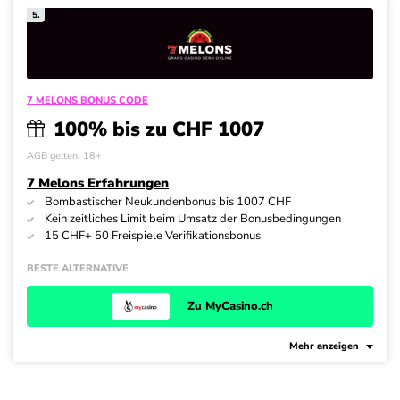
5.
7 MELONS BONUS CODE
100% bis zu CHF 1007
AGB gelten, 18+
7 Melons Erfahrungen
Bombastischer Neukundenbonus bis 1007 CHF
Kein zeitliches Limit beim Umsatz der Bonusbedingungen
15 CHF+ 50 Freispiele Verifikationsbonus
BESTE ALTERNATIVE
Zu MyCasino.ch
Mehr anzeigen