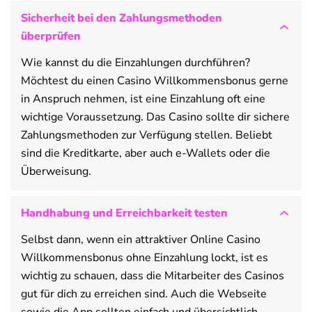
Sicherheit bei den Zahlungsmethoden
überprüfen
Wie kannst du die Einzahlungen durchführen?
Möchtest du einen Casino Willkommensbonus gerne
in Anspruch nehmen, ist eine Einzahlung oft eine
wichtige Voraussetzung. Das Casino sollte dir sichere
Zahlungsmethoden zur Verfügung stellen. Beliebt
sind die Kreditkarte, aber auch e-Wallets oder die
Überweisung.
Handhabung und Erreichbarkeit testen
Selbst dann, wenn ein attraktiver Online Casino
Willkommensbonus ohne Einzahlung lockt, ist es
wichtig zu schauen, dass die Mitarbeiter des Casinos
gut für dich zu erreichen sind. Auch die Webseite