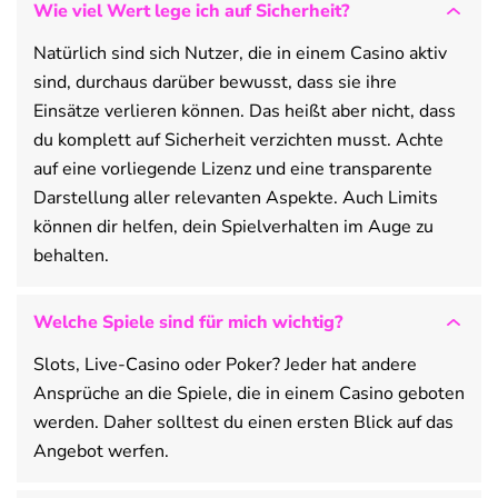
Wie viel Wert lege ich auf Sicherheit?
Natürlich sind sich Nutzer, die in einem Casino aktiv
sind, durchaus darüber bewusst, dass sie ihre
Einsätze verlieren können. Das heißt aber nicht, dass
du komplett auf Sicherheit verzichten musst. Achte
auf eine vorliegende Lizenz und eine transparente
Darstellung aller relevanten Aspekte. Auch Limits
können dir helfen, dein Spielverhalten im Auge zu
behalten.
Welche Spiele sind für mich wichtig?
Slots, Live-Casino oder Poker? Jeder hat andere
Ansprüche an die Spiele, die in einem Casino geboten
werden. Daher solltest du einen ersten Blick auf das
Angebot werfen.