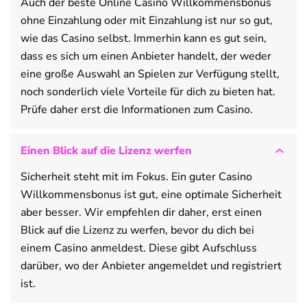
Auch der beste Online Casino Willkommensbonus
ohne Einzahlung oder mit Einzahlung ist nur so gut,
wie das Casino selbst. Immerhin kann es gut sein,
dass es sich um einen Anbieter handelt, der weder
eine große Auswahl an Spielen zur Verfügung stellt,
noch sonderlich viele Vorteile für dich zu bieten hat.
Prüfe daher erst die Informationen zum Casino.
Einen Blick auf die Lizenz werfen
Sicherheit steht mit im Fokus. Ein guter Casino
Willkommensbonus ist gut, eine optimale Sicherheit
aber besser. Wir empfehlen dir daher, erst einen
Blick auf die Lizenz zu werfen, bevor du dich bei
einem Casino anmeldest. Diese gibt Aufschluss
darüber, wo der Anbieter angemeldet und registriert
ist.