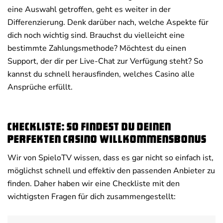
eine Auswahl getroffen, geht es weiter in der
Differenzierung. Denk darüber nach, welche Aspekte für
dich noch wichtig sind. Brauchst du vielleicht eine
bestimmte Zahlungsmethode? Möchtest du einen
Support, der dir per Live-Chat zur Verfügung steht? So
kannst du schnell herausfinden, welches Casino alle
Ansprüche erfüllt.
Checkliste: So findest du deinen
perfekten Casino Willkommensbonus
Wir von SpieloTV wissen, dass es gar nicht so einfach ist,
möglichst schnell und effektiv den passenden Anbieter zu
finden. Daher haben wir eine Checkliste mit den
wichtigsten Fragen für dich zusammengestellt: