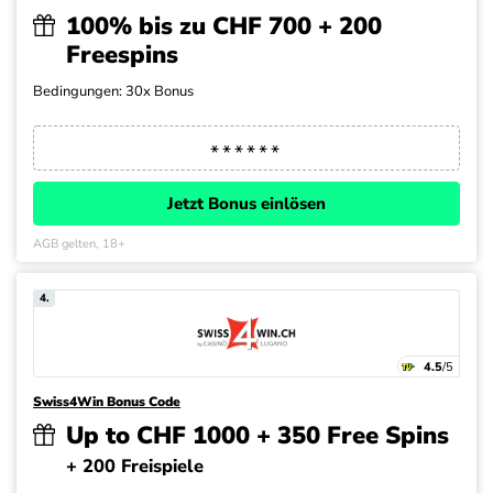
100% bis zu CHF 700 + 200
Freespins
Bedingungen: 30x Bonus
Jetzt Bonus einlösen
AGB gelten, 18+
4.
4.5
/5
Swiss4Win Bonus Code
Up to CHF 1000 + 350 Free Spins
+ 200 Freispiele