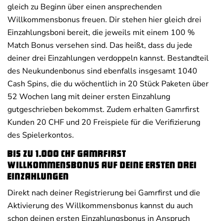
Über die Bonuse kann man wirklich nicht meckern. Es gibt
gleich zu Beginn über einen ansprechenden
aktuell gleich 4! Man kann ..."
Willkommensbonus freuen. Dir stehen hier gleich drei
Einzahlungsboni bereit, die jeweils mit einem 100 %
Match Bonus versehen sind. Das heißt, dass du jede
deiner drei Einzahlungen verdoppeln kannst. Bestandteil
Alle Nutzererfahrungen anzeigen
des Neukundenbonus sind ebenfalls insgesamt 1040
Cash Spins, die du wöchentlich in 20 Stück Paketen über
Eigenen Erfahrungsbericht schreiben
52 Wochen lang mit deiner ersten Einzahlung
gutgeschrieben bekommst. Zudem erhalten Gamrfirst
4.3
NUTZER BEWERTUNG
/5
Kunden 20 CHF und 20 Freispiele für die Verifizierung
11 Nutzererfahrungen
des Spielerkontos.
5 Sterne
27.3%
Bis zu 1.000 CHF Gamrfirst
Willkommensbonus auf deine ersten drei
4 Sterne
72.7%
Einzahlungen
3 Sterne
0.0%
Direkt nach deiner Registrierung bei Gamrfirst und die
Aktivierung des Willkommensbonus kannst du auch
2 Sterne
0.0%
schon deinen ersten Einzahlungsbonus in Anspruch