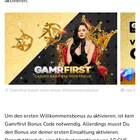
aktivieren.
🎉 Gamrfirst bietet einen fetten Willkommensbonus
🎁 Hol dir
Um den ersten Willkommensbonus zu aktivieren, ist kein
Gamrfirst Bonus Code notwendig. Allerdings musst Du
den Bonus vor deiner ersten Einzahlung aktivieren.