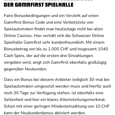
der Gamrfirst Spielhalle
Faire Bonusbedingungen und ein Verzicht auf einen
Gamrfirst Bonus Code und eine Verbotsliste von
Spielautomaten findet man heutzutage nicht bei allen
Online Casinos. Hier verhält sich die Schweizer Online
Spielhalle Gamrfirst sehr kundenfreundlich. Mit einem
Bonusbetrag von bis zu 1.000 CHF und insgesamt 1040
Cash Spins, der auf die ersten drei Einzahlungen
vergeben wird, zeigt sich Gamrfirst ebenfalls großzügig
gegenüber Neukunden.
Dass ein Bonus bei diesem Anbieter lediglich 30-mal bei
Spielautomaten umgesetzt werden muss und hierfür auch
noch 30 Tage zur Verfügung stehen, ist ebenfalls eine
Seltenheit und hier ein klares Alleinstellungsmerkmal.
Schon mit einer geringen Mindesteinzahlung von 10 CHF
kann der Neukundenbonus aktiviert werden.