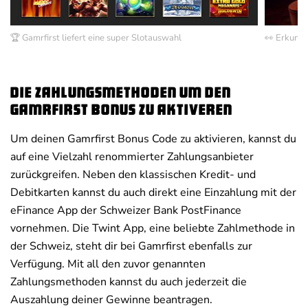
🏆 Gamrfirst liefert eine super Slotauswahl
👀 Erkunde
Die Zahlungsmethoden um den
Gamrfirst Bonus zu aktiveren
Um deinen Gamrfirst Bonus Code zu aktivieren, kannst du
auf eine Vielzahl renommierter Zahlungsanbieter
zurückgreifen. Neben den klassischen Kredit- und
Debitkarten kannst du auch direkt eine Einzahlung mit der
eFinance App der Schweizer Bank PostFinance
vornehmen. Die Twint App, eine beliebte Zahlmethode in
der Schweiz, steht dir bei Gamrfirst ebenfalls zur
Verfügung. Mit all den zuvor genannten
Zahlungsmethoden kannst du auch jederzeit die
Auszahlung deiner Gewinne beantragen.