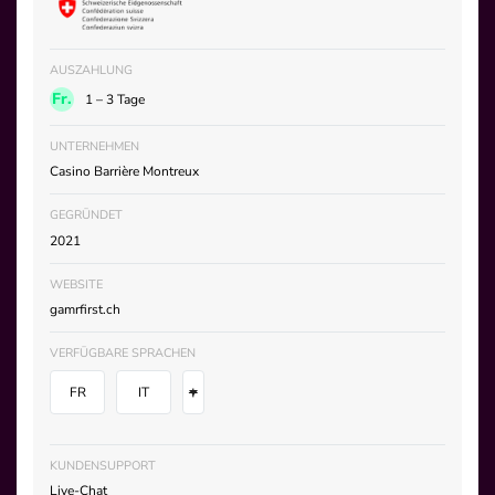
AUSZAHLUNG
1 – 3 Tage
UNTERNEHMEN
Casino Barrière Montreux
GEGRÜNDET
2021
WEBSITE
gamrfirst.ch
VERFÜGBARE SPRACHEN
+
FR
IT
KUNDENSUPPORT
Live-Chat