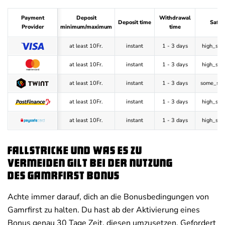
Payment
Deposit
Withdrawal
Deposit time
Safet
Provider
minimum/maximum
time
at least 10Fr.
instant
1 - 3 days
high_secu
at least 10Fr.
instant
1 - 3 days
high_secu
at least 10Fr.
instant
1 - 3 days
some_sec
at least 10Fr.
instant
1 - 3 days
high_secu
at least 10Fr.
instant
1 - 3 days
high_secu
Fallstricke und was es zu
vermeiden gilt bei der Nutzung
des Gamrfirst Bonus
Achte immer darauf, dich an die Bonusbedingungen von
Gamrfirst zu halten. Du hast ab der Aktivierung eines
Bonus genau 30 Tage Zeit, diesen umzusetzen. Gefordert