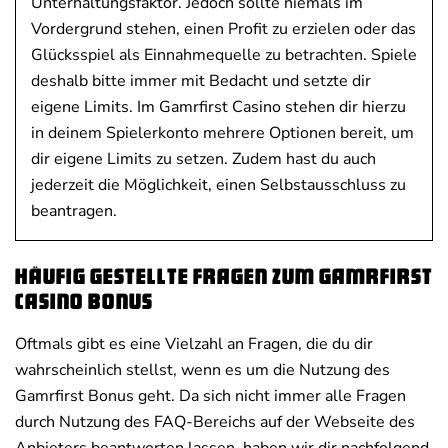
Unterhaltungsfaktor. Jedoch sollte niemals im
Vordergrund stehen, einen Profit zu erzielen oder das
Glücksspiel als Einnahmequelle zu betrachten. Spiele
deshalb bitte immer mit Bedacht und setzte dir
eigene Limits. Im Gamrfirst Casino stehen dir hierzu
in deinem Spielerkonto mehrere Optionen bereit, um
dir eigene Limits zu setzen. Zudem hast du auch
jederzeit die Möglichkeit, einen Selbstausschluss zu
beantragen.
Häufig gestellte Fragen zum Gamrfirst
Casino Bonus
Oftmals gibt es eine Vielzahl an Fragen, die du dir
wahrscheinlich stellst, wenn es um die Nutzung des
Gamrfirst Bonus geht. Da sich nicht immer alle Fragen
durch Nutzung des FAQ-Bereichs auf der Webseite des
Anbieters beantworten lassen, haben wir dir nachfolgend