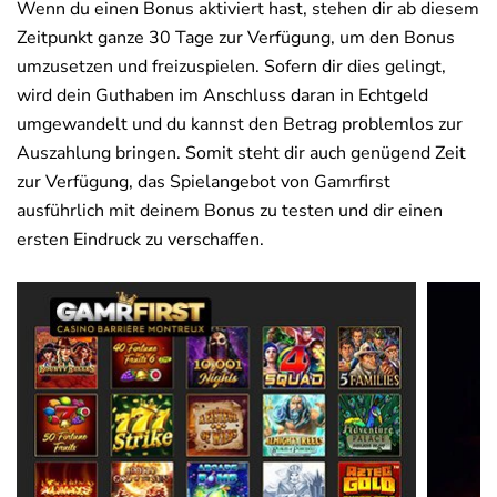
Wenn du einen Bonus aktiviert hast, stehen dir ab diesem
Zeitpunkt ganze 30 Tage zur Verfügung, um den Bonus
umzusetzen und freizuspielen. Sofern dir dies gelingt,
wird dein Guthaben im Anschluss daran in Echtgeld
umgewandelt und du kannst den Betrag problemlos zur
Auszahlung bringen. Somit steht dir auch genügend Zeit
zur Verfügung, das Spielangebot von Gamrfirst
ausführlich mit deinem Bonus zu testen und dir einen
ersten Eindruck zu verschaffen.