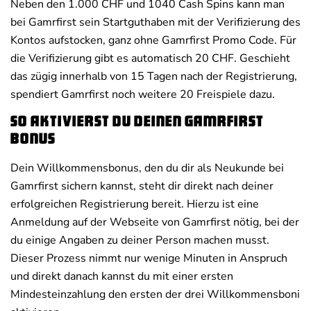
Neben den 1.000 CHF und 1040 Cash Spins kann man
bei Gamrfirst sein Startguthaben mit der Verifizierung des
Kontos aufstocken, ganz ohne Gamrfirst Promo Code. Für
die Verifizierung gibt es automatisch 20 CHF. Geschieht
das zügig innerhalb von 15 Tagen nach der Registrierung,
spendiert Gamrfirst noch weitere 20 Freispiele dazu.
So aktivierst du deinen Gamrfirst
Bonus
Dein Willkommensbonus, den du dir als Neukunde bei
Gamrfirst sichern kannst, steht dir direkt nach deiner
erfolgreichen Registrierung bereit. Hierzu ist eine
Anmeldung auf der Webseite von Gamrfirst nötig, bei der
du einige Angaben zu deiner Person machen musst.
Dieser Prozess nimmt nur wenige Minuten in Anspruch
und direkt danach kannst du mit einer ersten
Mindesteinzahlung den ersten der drei Willkommensboni