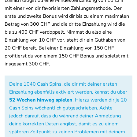
Danach tätigst du eine Mindesteinzahlung von 10 CHF
mit einer von dir favorisierten Zahlungsmethode. Der
erste und zweite Bonus wird dir bis zu einem maximalen
Betrag von 300 CHF und die dritte Einzahlung wird die
bis zu 400 CHF verdoppelt. Nimmst du also eine
Einzahlung von 10 CHF vor, steht dir ein Guthaben von
20 CHF bereit. Bei einer Einzahlung von 150 CHF
profitierst du von einem 150 CHF Bonus und spielst mit
insgesamt 300 CHF.
Deine 1040 Cash Spins, die dir mit deiner ersten
Einzahlung ebenfalls aktiviert werden, kannst du über
52 Wochen hinweg spielen
. Hierzu werden dir je 20
Cash Spins wöchentlich gutgeschrieben. Achte
jedoch darauf, dass du während deiner Anmeldung
deine korrekten Daten angibst, damit es zu einem
späteren Zeitpunkt zu keinen Problemen mit deinem