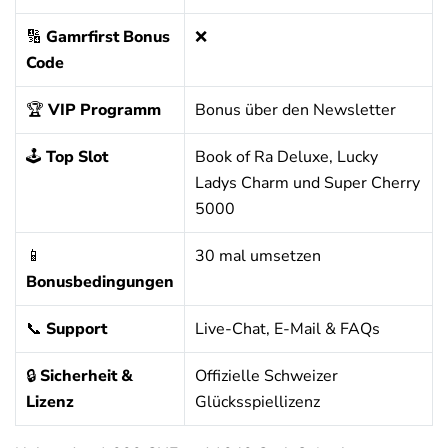
🔢
Gamrfirst Bonus
❌
Code
🏆
VIP Programm
Bonus über den Newsletter
🕹️
Top Slot
Book of Ra Deluxe, Lucky
Ladys Charm und Super Cherry
5000
📱
30 mal umsetzen
Bonusbedingungen
📞
Support
Live-Chat, E-Mail & FAQs
🔒
Sicherheit &
Offizielle Schweizer
Lizenz
Glücksspiellizenz