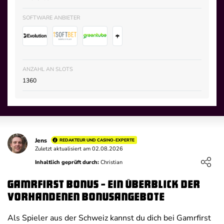
SOFTWARE ANBIETER
+
ANZAHL AN SLOTS
1360
25.10.2023
Fiete.Faust.
Freispiele ohne ende
"52 Wochen lang Freispiele...wie großzügig! Selbst wenn
Jens
REDAKTEUR UND CASINO-EXPERTE
man die nicht freispielen kann, hat man kostenlose
Zuletzt aktualisiert am 02.08.2026
Spielzeit bekommen. Das Freispielen war für mich ..."
Loading ...
Inhaltlich geprüft durch:
Christian
Gamrfirst Bonus - ein Überblick der
05.10.2023
Pedram Stahl
vorhandenen Bonusangebote
volle Punktzahl! Verdient!
"Also selbst wenn einem das Casino an sich nicht gefällt-
Als Spieler aus der Schweiz kannst du dich bei Gamrfirst