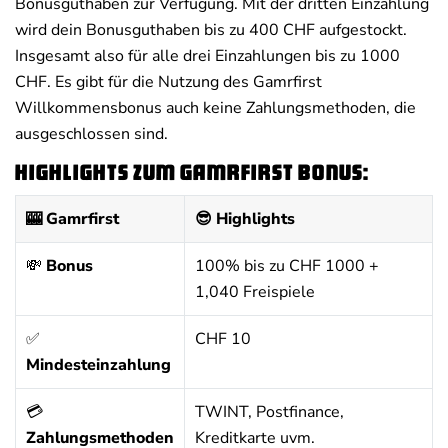
Bonusguthaben zur Verfügung. Mit der dritten Einzahlung
wird dein Bonusguthaben bis zu 400 CHF aufgestockt.
Insgesamt also für alle drei Einzahlungen bis zu 1000
CHF. Es gibt für die Nutzung des Gamrfirst
Willkommensbonus auch keine Zahlungsmethoden, die
ausgeschlossen sind.
Highlights zum Gamrfirst Bonus:
🎰 Gamrfirst
😎 Highlights
💸
Bonus
100% bis zu CHF 1000 +
1,040 Freispiele
✅
CHF 10
Mindesteinzahlung
💳
TWINT, Postfinance,
Zahlungsmethoden
Kreditkarte uvm.