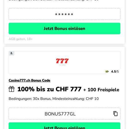
Jetzt Bonus einlösen
AGB gelten, 18+
2.
4.5
/5
Casino777.ch Bonus Code
100% bis zu CHF 777
+ 100 Freispiele
Bedingungen: 30x Bonus, Mindesteinzahlung: CHF 10
Jetzt Bonus einlösen