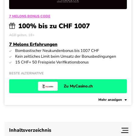
7 MELONS BONUS CODE
100% bis zu CHF 1007
AGB gelten, 18+
7 Melons Erfahrungen
Bombastischer Neukundenbonus bis 1007 CHF
Kein zeitliches Limit beim Umsatz der Bonusbedingungen
15 CHF+ 50 Freispiele Verifikationsbonus
BESTE ALTERNATIVE
Zu MyCasino.ch
Mehr anzeigen
Inhaltsverzeichnis