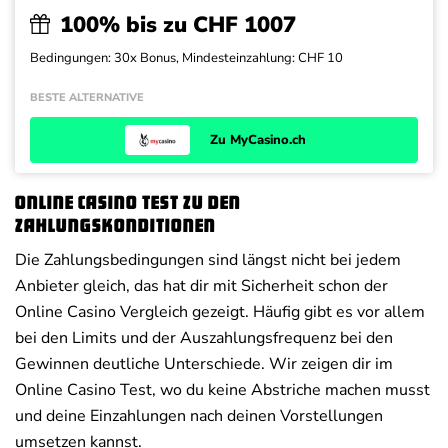
100% bis zu CHF 1007
Bedingungen: 30x Bonus, Mindesteinzahlung: CHF 10
BESTE ALTERNATIVE
Zu MyCasino.ch
Online Casino Test zu den
Zahlungskonditionen
Die Zahlungsbedingungen sind längst nicht bei jedem
Anbieter gleich, das hat dir mit Sicherheit schon der
Online Casino Vergleich gezeigt. Häufig gibt es vor allem
bei den Limits und der Auszahlungsfrequenz bei den
Gewinnen deutliche Unterschiede. Wir zeigen dir im
Online Casino Test, wo du keine Abstriche machen musst
und deine Einzahlungen nach deinen Vorstellungen
umsetzen kannst.