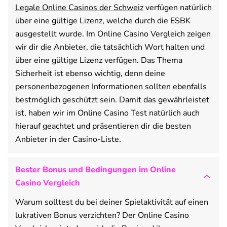
Legale Online Casinos der Schweiz
verfügen natürlich
über eine gültige Lizenz, welche durch die ESBK
ausgestellt wurde. Im Online Casino Vergleich zeigen
wir dir die Anbieter, die tatsächlich Wort halten und
über eine gültige Lizenz verfügen. Das Thema
Sicherheit ist ebenso wichtig, denn deine
personenbezogenen Informationen sollten ebenfalls
bestmöglich geschützt sein. Damit das gewährleistet
ist, haben wir im Online Casino Test natürlich auch
hierauf geachtet und präsentieren dir die besten
Anbieter in der Casino-Liste.
Bester Bonus und Bedingungen im Online
Casino Vergleich
Warum solltest du bei deiner Spielaktivität auf einen
lukrativen Bonus verzichten? Der Online Casino