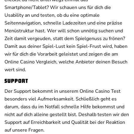
Smartphone/Tablet? Wir schauen uns für dich die
Usability an und testen, ob du eine optimale
Seitennavigation, schnelle Ladezeiten und eine präzise
Menüstruktur hast. Wer will schon unnötig suchen und
Zeit damit vergeuden, statt dem Spielgenuss zu frönen?
Damit aus deiner Spiel-Lust kein Spiel-Frust wird, haben
wir für dich die Vorarbeit geleistet und zeigen die am
Online Casino Vergleich, welche Anbieter deinen Besuch
wert sind.
Support
Der Support bekommt in unserem Online Casino Test
besonders viel Aufmerksamkeit. Schließlich geht es
darum, dass du im Notfall schnelle Hilfe bekommst und
nicht auf dich alleine gestellt bist. Deshalb testen wir den
Support auf Erreichbarkeit und Qualität bei der Reaktion
auf unsere Fragen.