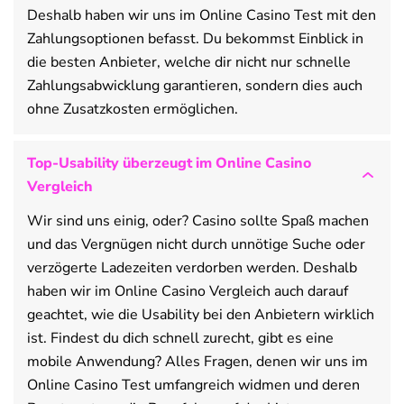
Deshalb haben wir uns im Online Casino Test mit den
Zahlungsoptionen befasst. Du bekommst Einblick in
die besten Anbieter, welche dir nicht nur schnelle
Zahlungsabwicklung garantieren, sondern dies auch
ohne Zusatzkosten ermöglichen.
Top-Usability überzeugt im Online Casino
Vergleich
Wir sind uns einig, oder? Casino sollte Spaß machen
und das Vergnügen nicht durch unnötige Suche oder
verzögerte Ladezeiten verdorben werden. Deshalb
haben wir im Online Casino Vergleich auch darauf
geachtet, wie die Usability bei den Anbietern wirklich
ist. Findest du dich schnell zurecht, gibt es eine
mobile Anwendung? Alles Fragen, denen wir uns im
Online Casino Test umfangreich widmen und deren