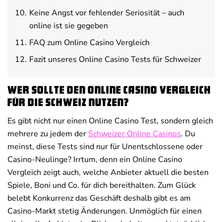
Keine Angst vor fehlender Seriosität – auch
online ist sie gegeben
FAQ zum Online Casino Vergleich
Fazit unseres Online Casino Tests für Schweizer
Wer sollte den Online Casino Vergleich
für die Schweiz nutzen?
Es gibt nicht nur einen Online Casino Test, sondern gleich
mehrere zu jedem der
Schweizer Online Casinos
. Du
meinst, diese Tests sind nur für Unentschlossene oder
Casino-Neulinge? Irrtum, denn ein Online Casino
Vergleich zeigt auch, welche Anbieter aktuell die besten
Spiele, Boni und Co. für dich bereithalten. Zum Glück
belebt Konkurrenz das Geschäft deshalb gibt es am
Casino-Markt stetig Änderungen. Unmöglich für einen