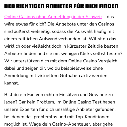
Den richtigen Anbieter für dich finden
Online Casinos ohne Anmeldung in der Schweiz
– das
wäre etwas für dich? Die Angebote unter den Casinos
sind äußerst vielseitig, sodass die Auswahl häufig mit
einem zeitlichen Aufwand verbunden ist. Willst du das
wirklich oder vielleicht doch in kürzester Zeit die besten
Anbieter finden und sie mit wenigen Klicks selbst testen?
Wir unterstützen dich mit dem Online Casino Vergleich
dabei und zeigen dir, wo du beispielsweise ohne
Anmeldung mit virtuellem Guthaben aktiv werden
kannst.
Bist du ein Fan von echten Einsätzen und Gewinne zu
jagen? Gar kein Problem, im Online Casino Test haben
unsere Experten für dich unzählige Anbieter gefunden,
bei denen das problemlos und mit Top-Konditionen
möglich ist. Wage dein Casino-Abenteuer, aber gehe