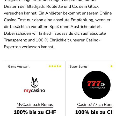
Dealern der Blackjack, Roulette und Co. dein Glück
versuchen kannst. Ein Anbieter bekommt unserem Online
Casino Test nur dann eine absolute Empfehlung, wenn er
dir tatsächlich vor allem Spaß ohne Abstriche bietet.
Dabei schauen wir kritisch, sodass du dich auf absolute
Transparenz und 100 % Ehrlichkeit unserer Casino-
Experten verlassen kannst.
Game Auswahl
Super Bonus
MyCasino.ch Bonus
Casino777.ch Bonus
100% bis zu CHF
100% bis zu CH