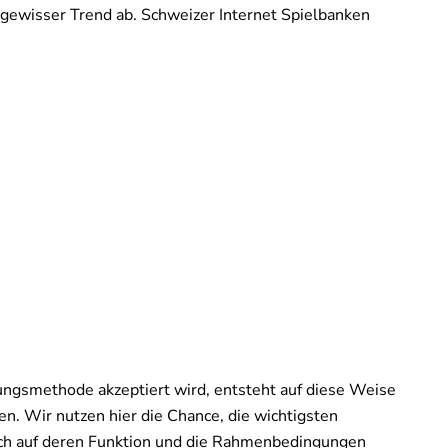
n gewisser Trend ab. Schweizer Internet Spielbanken
lungsmethode akzeptiert wird, entsteht auf diese Weise
n. Wir nutzen hier die Chance, die wichtigsten
ch auf deren Funktion und die Rahmenbedingungen