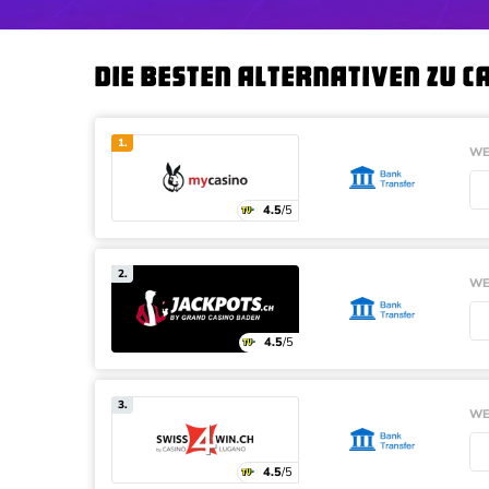
Die besten Alternativen zu C
1.
WE
4.5
/5
2.
WE
4.5
/5
3.
WE
4.5
/5