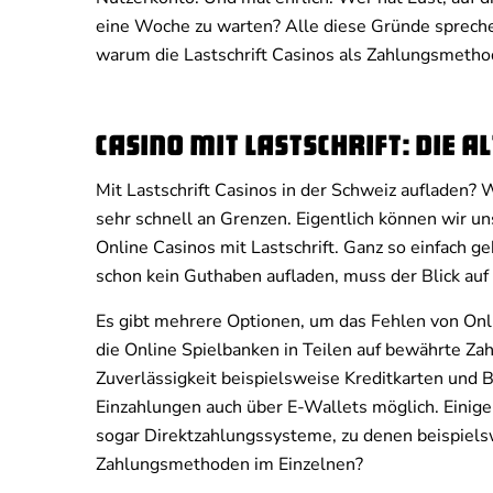
eine Woche zu warten? Alle diese Gründe sprechen
warum die Lastschrift Casinos als Zahlungsmethod
Casino mit Lastschrift: Die 
Mit Lastschrift Casinos in der Schweiz aufladen? 
sehr schnell an Grenzen. Eigentlich können wir un
Online Casinos mit Lastschrift. Ganz so einfach g
schon kein Guthaben aufladen, muss der Blick auf
Es gibt mehrere Optionen, um das Fehlen von Onli
die Online Spielbanken in Teilen auf bewährte Z
Zuverlässigkeit beispielsweise Kreditkarten und B
Einzahlungen auch über E-Wallets möglich. Einige
sogar Direktzahlungssysteme, zu denen beispielsw
Zahlungsmethoden im Einzelnen?