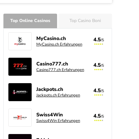
Top Online Casinos
Top Casino Boni
MyCasino.ch
4.5
/5
MyCasino.ch Erfahrungen
Casino777.ch
4.5
/5
Casino777.ch Erfahrungen
Jackpots.ch
4.5
/5
Jackpots.ch Erfahrungen
Swiss4Win
4.5
/5
Swiss4Win Erfahrungen