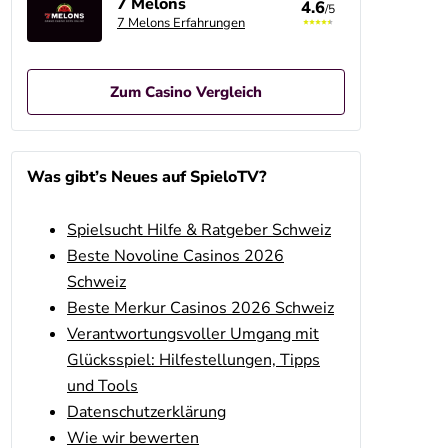
7 Melons
4.6
/5
7 Melons Erfahrungen
Zum Casino Vergleich
MyCasino.ch Bonus
4.5
/5
100% bis zu CHF 300
Was gibt’s Neues auf SpieloTV?
AGB gelten
Spielsucht Hilfe & Ratgeber Schweiz
Casino777.ch Bonus
4.5
/5
100% bis zu CHF 777
Beste Novoline Casinos 2026
AGB gelten
Schweiz
Beste Merkur Casinos 2026 Schweiz
Jackpots.ch Bonus
Verantwortungsvoller Umgang mit
100% bis zu CHF 700 +
4.5
/5
200 Freespins
Glücksspiel: Hilfestellungen, Tipps
AGB gelten
und Tools
Datenschutzerklärung
Swiss4Win Bonus
Up to CHF 1000 + 350 Free
4.5
Wie wir bewerten
/5