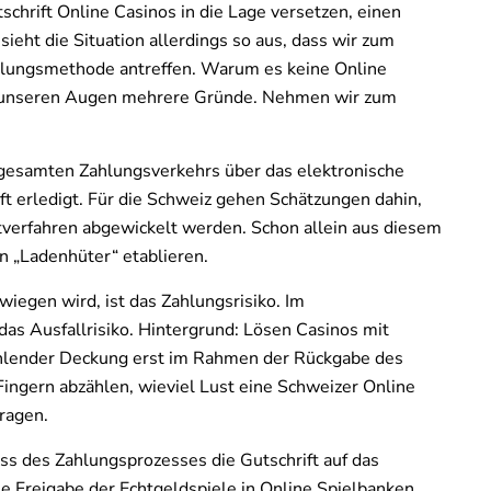
schrift Online Casinos in die Lage versetzen, einen
eht die Situation allerdings so aus, dass wir zum
ahlungsmethode antreffen. Warum es keine Online
t in unseren Augen mehrere Gründe. Nehmen wir zum
s gesamten Zahlungsverkehrs über das elektronische
ift erledigt. Für die Schweiz gehen Schätzungen dahin,
ftverfahren abgewickelt werden. Schon allein aus diesem
n „Ladenhüter“ etablieren.
wiegen wird, ist das Zahlungsrisiko. Im
das Ausfallrisiko. Hintergrund: Lösen Casinos mit
fehlender Deckung erst im Rahmen der Rückgabe des
Fingern abzählen, wieviel Lust eine Schweizer Online
tragen.
s des Zahlungsprozesses die Gutschrift auf das
ie Freigabe der Echtgeldspiele in Online Spielbanken