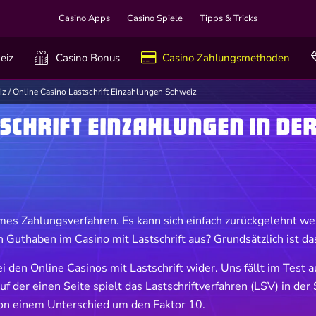
Casino Apps
Casino Spiele
Tipps & Tricks
eiz
Casino Bonus
Casino Zahlungsmethoden
iz
/
Online Casino Lastschrift Einzahlungen Schweiz
Online Casino Erfahrungen
Online Casino Bonus Vergleic
tschrift Einzahlungen in de
Online Casino Vergleich Sc
Online Casino Bonus ohne 
Beste Online Casinos Schw
Online Casino Freispiele
Neue Online Casinos Augus
Casino mit Willkommensbo
emes Zahlungsverfahren. Es kann sich einfach zurückgelehnt wer
Online Casino mit Echtgeld
von Guthaben im Casino mit Lastschrift aus? Grundsätzlich ist 
High Roller Online Casinos
i den Online Casinos mit Lastschrift wider. Uns fällt im Test au
f der einen Seite spielt das Lastschriftverfahren (LSV) in der
Online Casino mit Startgut
on einem Unterschied um den Faktor 10.