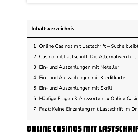
Inhaltsverzeichnis
Online Casinos mit Lastschrift – Suche bleibt
Casino mit Lastschrift: Die Alternativen für
Ein- und Auszahlungen mit Neteller
Ein- und Auszahlungen mit Kreditkarte
Ein- und Auszahlungen mit Skrill
Häufige Fragen & Antworten zu Online Casin
Fazit: Keine Einzahlung mit Lastschrift im O
Online Casinos mit Lastschrif