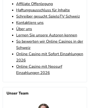
Spins
Affiliate Offenlegung
AGB gelten
Haftungsausschluss für Inhalte
7 Melons Bonus
Schreiber gesucht SpieloTV Schweiz
4.6
/5
100% bis zu CHF 1007
Kontaktiere uns
AGB gelten
Über uns
Lernen Sie unsere Autoren kennen
Zum Casino Bonus Vergleich
So bewerten wir Online Casinos in der
Schweiz
Online Casino mit Sofort Einzahlungen
2026
Online Casino mit Neosurf
Einzahlungen 2026
Unser Team