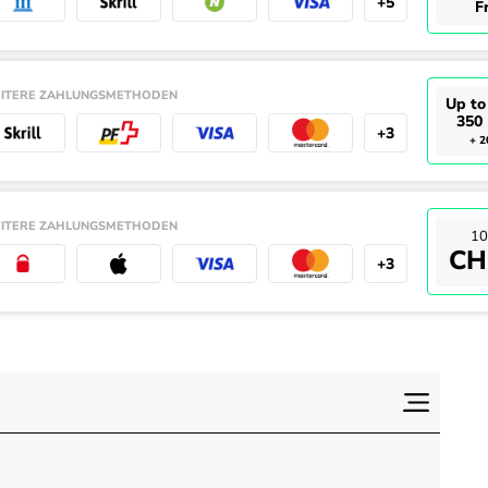
+5
F
ITERE ZAHLUNGS­METHODEN
Up to
350 
+3
+ 2
ITERE ZAHLUNGS­METHODEN
10
CH
+3