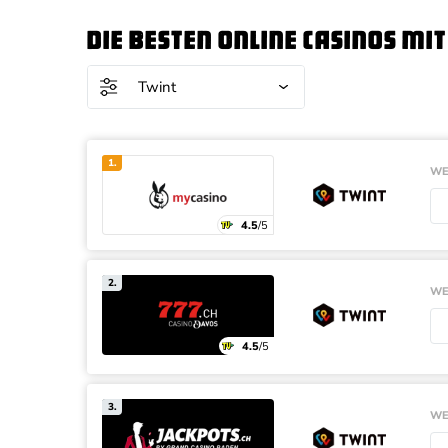
Die besten Online Casinos mi
Twint
1.
WE
4.5
/5
2.
WE
4.5
/5
3.
WE