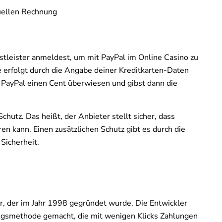
uellen Rechnung
tleister anmeldest, um mit PayPal im Online Casino zu
se erfolgt durch die Angabe deiner Kreditkarten-Daten
PayPal einen Cent überwiesen und gibst dann die
chutz. Das heißt, der Anbieter stellt sicher, dass
n kann. Einen zusätzlichen Schutz gibt es durch die
Sicherheit.
er, der im Jahr 1998 gegründet wurde. Die Entwickler
ungsmethode gemacht, die mit wenigen Klicks Zahlungen