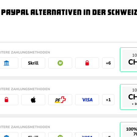
Online Casinos ohne Anme
t PayPal Alternativen in der Schwei
Online Live Casino
Seriöse Online Casinos
Legale Schweizer Online Ca
ITERE ZAHLUNGS­METHODEN
10
Online Casinos mit CHF
CH
+6
ITERE ZAHLUNGS­METHODEN
10
CH
+1
+ 1
ITERE ZAHLUNGS­METHODEN
100%
7