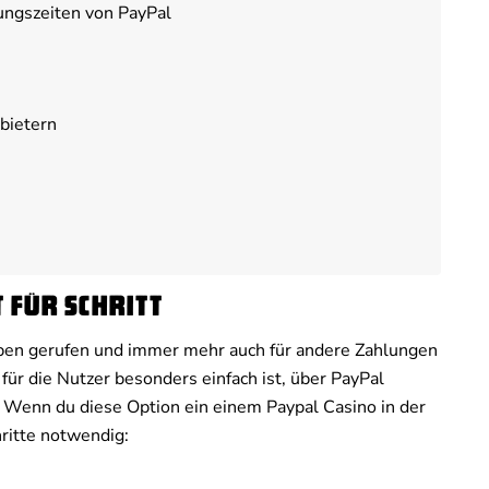
ungszeiten von PayPal
bietern
 für Schritt
eben gerufen und immer mehr auch für andere Zahlungen
ür die Nutzer besonders einfach ist, über PayPal
Wenn du diese Option ein einem Paypal Casino in der
ritte notwendig: