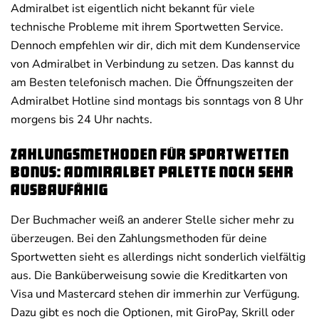
Admiralbet ist eigentlich nicht bekannt für viele
technische Probleme mit ihrem Sportwetten Service.
Dennoch empfehlen wir dir, dich mit dem Kundenservice
von Admiralbet in Verbindung zu setzen. Das kannst du
am Besten telefonisch machen. Die Öffnungszeiten der
Admiralbet Hotline sind montags bis sonntags von 8 Uhr
morgens bis 24 Uhr nachts.
Zahlungsmethoden für Sportwetten
Bonus: Admiralbet Palette noch sehr
ausbaufähig
Der Buchmacher weiß an anderer Stelle sicher mehr zu
überzeugen. Bei den Zahlungsmethoden für deine
Sportwetten sieht es allerdings nicht sonderlich vielfältig
aus. Die Banküberweisung sowie die Kreditkarten von
Visa und Mastercard stehen dir immerhin zur Verfügung.
Dazu gibt es noch die Optionen, mit GiroPay, Skrill oder