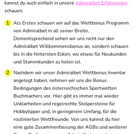
17 Nutzererfahrungen
kannst du auch einfach in unsere
Admiralbet Erfahrungen
Bonus einlösen
schauen.
5 Sterne
41.2%
AGB gelten, 18+
Als Erstes schauen wir auf das Wettbonus Programm
4 Sterne
41.2%
von Admiralbet in all seiner Breite.
3 Sterne
11.8%
BEDINGUNGEN
1x Einzahlung
Dementsprechend sehen wir uns nicht nur den
Admiralbet Willkommensbonus an, sondern schauen
2 Sterne
0.0%
MIN. EINZAHLUNG
20€
bis in die hintersten Ecken, wo etwas für Neukunden
1 Stern
0.0%
AUSZAHLBAR
Ja
und Stammkunden zu holen ist.
WETTSTEUER
5% auf den Einsatz
Nachdem wir unser Admiralbet Wettbonus Inventar
angelegt haben, nehmen wir uns die Bonus
Bedingungen des österreichischen Sportwetten
Buchmachers vor. Hier gibt es immer mal wieder
Unklarheiten und regelrechte Stolpersteine für
Hobbytipper und, in geringerem Umfang, für die
routinierten Wettfreunde. Von uns kannst du hier
eine gute Zusammenfassung der AGBs und weiterer