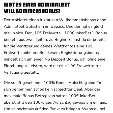
Gibt es einen Admiralbet
Willkommensbonus?
Der Anbieter einen lukrativen Willkommensbonus ohne
Admiralbet Gutschein im Gepäck. Und der hat es gleich
mal in sich. Der „10€ Freiwette+ 100€ JokerBet“- Bonus
besteht aus zwei Teilen. Zu Beginn kannst du dir bereits
für die Verifizierung deines Wettkontos eine 10€
Freiwette abholen. Bei diesem Registrierungsbonus
handelt sich um einen No Deposit Bonus, d.h. ohne eine
Einzahlung zu leisten, wird dir eine 10€ Freiwette zur
Verfügung gestellt.
Die so oft gesehenen 100% Bonus Aufschlag sind für
sich genommen schon kein schlechter Deal. Aber der
maximale Bonus Betrag von satten 100€ JokerBet
überstrahlt den 100%igen Aufschlag gewiss um einiges.
Um es nochmals auf den Punkt zu bringen. Wenn du bei