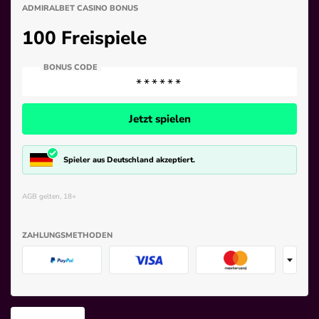
ADMIRALBET CASINO BONUS
100 Freispiele
Deals
News
BONUS CODE
Jetzt spielen
Spieler aus Deutschland akzeptiert.
AGB gelten, 18+
ZAHLUNGSMETHODEN
+
4.5
/5
ADMIRALBET SPORTWETTEN BONUS