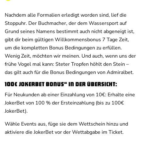
Nachdem alle Formalien erledigt worden sind, lief die
Stoppuhr. Der Buchmacher, der dem Wassersport auf
Grund seines Namens bestimmt auch nicht abgeneigt ist,
gibt dir beim gültigen Willkommensbonus 7 Tage Zeit,
um die kompletten Bonus Bedingungen zu erfüllen.
Wenig Zeit, möchten wir meinen. Und auch, wenn uns der
frühe Vogel mal kann: Steter Tropfen höhlt den Stein –
das gilt auch für die Bonus Bedingungen von Admiralbet.
100€ JokerBet Bonus“ in der Übersicht:
Für Neukunden ab einer Einzahlung von 10€: Erhalte eine
JokerBet von 100 % der Ersteinzahlung (bis zu 100€
JokerBet).
Wähle Events aus, füge sie dem Wettschein hinzu und
aktiviere die JokerBet vor der Wettabgabe im Ticket.