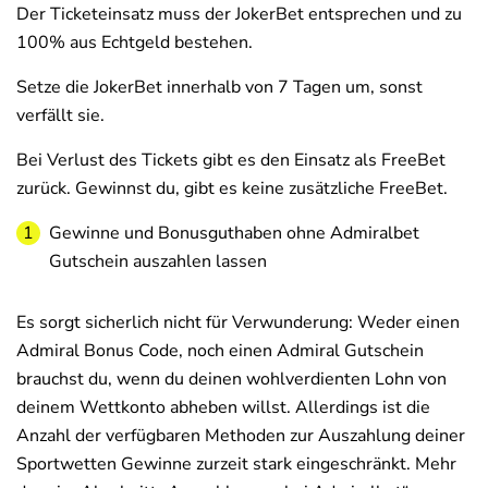
Der Ticketeinsatz muss der JokerBet entsprechen und zu
100% aus Echtgeld bestehen.
Setze die JokerBet innerhalb von 7 Tagen um, sonst
verfällt sie.
Bei Verlust des Tickets gibt es den Einsatz als FreeBet
zurück. Gewinnst du, gibt es keine zusätzliche FreeBet.
Gewinne und Bonusguthaben ohne Admiralbet
Gutschein auszahlen lassen
Es sorgt sicherlich nicht für Verwunderung: Weder einen
Admiral Bonus Code, noch einen Admiral Gutschein
brauchst du, wenn du deinen wohlverdienten Lohn von
deinem Wettkonto abheben willst. Allerdings ist die
Anzahl der verfügbaren Methoden zur Auszahlung deiner
Sportwetten Gewinne zurzeit stark eingeschränkt. Mehr