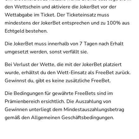
den Wettschein und aktiviere die JokerBet vor der
Wettabgabe im Ticket. Der Ticketeinsatz muss
mindestens der JokerBet entsprechen und zu 100% aus
Echtgeld bestehen.
Die JokerBet muss innerhalb von 7 Tagen nach Erhalt
umgesetzt werden, sonst verfällt sie.
Bei Verlust der Wette, die mit der JokerBet platziert
wurde, erhältst du den Wett-Einsatz als FreeBet zurück.
Gewinnst du, gibt es keine zusätzliche FreeBet.
Die Bedingungen für gewährte FreeBets sind im
Prämienbereich ersichtlich. Die Auszahlung von
Gewinnen unterliegt dem Mindestauszahlungsbetrag
gemäß den Allgemeinen Geschäftsbedingungen.