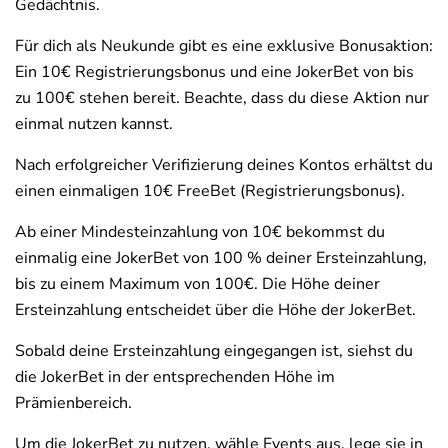
Gedächtnis.
Für dich als Neukunde gibt es eine exklusive Bonusaktion:
Ein 10€ Registrierungsbonus und eine JokerBet von bis
zu 100€ stehen bereit. Beachte, dass du diese Aktion nur
einmal nutzen kannst.
Nach erfolgreicher Verifizierung deines Kontos erhältst du
einen einmaligen 10€ FreeBet (Registrierungsbonus).
Ab einer Mindesteinzahlung von 10€ bekommst du
einmalig eine JokerBet von 100 % deiner Ersteinzahlung,
bis zu einem Maximum von 100€. Die Höhe deiner
Ersteinzahlung entscheidet über die Höhe der JokerBet.
Sobald deine Ersteinzahlung eingegangen ist, siehst du
die JokerBet in der entsprechenden Höhe im
Prämienbereich.
Um die JokerBet zu nutzen, wähle Events aus, lege sie in