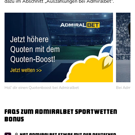
dazu im Abschnitt „Auszahlungen bei Admiralbet“.
Hol' dir einen Quotenboost bei Admiralbet
Bei Admira
FAQs zum Admiralbet Sportwetten
Bonus