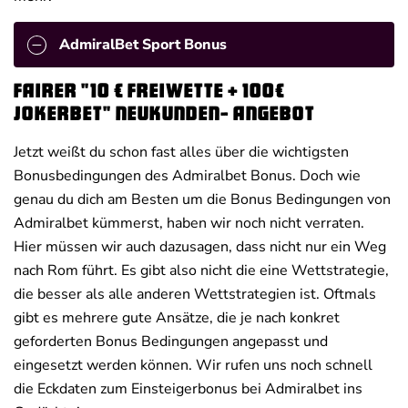
AdmiralBet Sport Bonus
Fairer "10 € Freiwette + 100€
JokerBet" Neukunden- Angebot
Jetzt weißt du schon fast alles über die wichtigsten
Bonusbedingungen des Admiralbet Bonus. Doch wie
genau du dich am Besten um die Bonus Bedingungen von
Admiralbet kümmerst, haben wir noch nicht verraten.
Hier müssen wir auch dazusagen, dass nicht nur ein Weg
nach Rom führt. Es gibt also nicht die eine Wettstrategie,
die besser als alle anderen Wettstrategien ist. Oftmals
gibt es mehrere gute Ansätze, die je nach konkret
geforderten Bonus Bedingungen angepasst und
eingesetzt werden können. Wir rufen uns noch schnell
die Eckdaten zum Einsteigerbonus bei Admiralbet ins