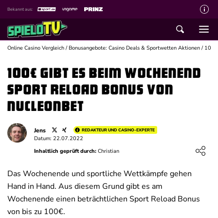
Bekannt aus:
Über spieloTV
Wie wir bewerten
Online Casino Vergleich
/
Bonusangebote: Casino Deals & Sportwetten Aktionen
/
100€ 
Die SpieloTV Crew
100€ gibt es beim Wochenend
Datenschutzerklärung
Sport Reload Bonus von
Haftungsausschluss für Inhalte
NucleonBet
Affiliate Disclaimer
Jens
REDAKTEUR UND CASINO-EXPERTE
Schreiber gesucht
Datum: 22.07.2022
Loading ...
Inhaltlich geprüft durch:
Christian
Kontakt mit spieloTV
Spielsucht Hilfe
Das Wochenende und sportliche Wettkämpfe gehen
Hand in Hand. Aus diesem Grund gibt es am
Wochenende einen beträchtlichen Sport Reload Bonus
von bis zu 100€.