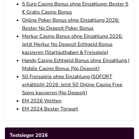
5 Euro Casino Bonus ohne Einzahlung: Bester 5
€ Gratis Casino Bonus
Zum Sportwetten Bonusvergleich
Online Poker Bonus ohne Einzahlung 2026:
Bester No Deposit Poker Bonus
Merkur Casino Bonus ohne Einzahlung 2026:
Jetzt Merkur No Deposit Echtgeld Bonus
kassieren (Startguthaben & Freispiele)
Handy Casino Echtgeld Bonus ohne Einzahlung |
Mobile Casino Bonus [No Deposit]
50 Freispiele ohne Einzahlung (SOFORT
erhältlich) 2026: Jetzt 50 Online Casino Free
Spins kassieren (No Deposit)
EM 2026 Wetten
EM 2024 Bester Torwart
Testsieger 2026