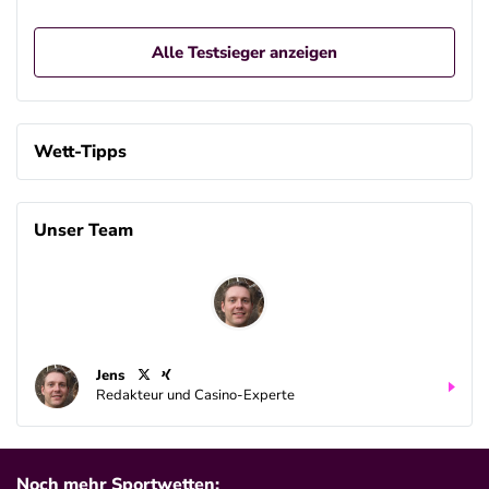
Alle Testsieger anzeigen
Wett-Tipps
Unser Team
Jens
Redakteur und Casino-Experte
Noch mehr Sportwetten: