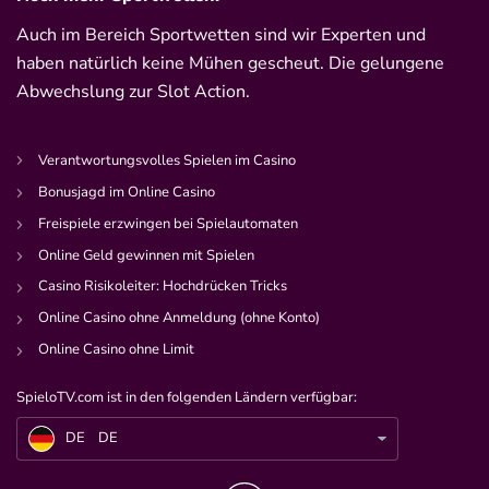
Auch im Bereich Sportwetten sind wir Experten und
haben natürlich keine Mühen gescheut. Die gelungene
Abwechslung zur Slot Action.
Verantwortungsvolles Spielen im Casino
Bonusjagd im Online Casino
Freispiele erzwingen bei Spielautomaten
Online Geld gewinnen mit Spielen
Casino Risikoleiter: Hochdrücken Tricks
Online Casino ohne Anmeldung (ohne Konto)
Online Casino ohne Limit
SpieloTV.com ist in den folgenden Ländern verfügbar:
DE
100€ gibt es beim Wochenend Sport Reload Bonus von NucleonBet
DE
DE