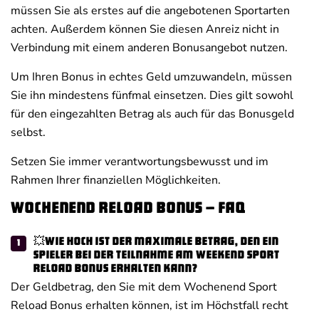
müssen Sie als erstes auf die angebotenen Sportarten
achten. Außerdem können Sie diesen Anreiz nicht in
Verbindung mit einem anderen Bonusangebot nutzen.
Um Ihren Bonus in echtes Geld umzuwandeln, müssen
Sie ihn mindestens fünfmal einsetzen. Dies gilt sowohl
für den eingezahlten Betrag als auch für das Bonusgeld
selbst.
Setzen Sie immer verantwortungsbewusst und im
Rahmen Ihrer finanziellen Möglichkeiten.
Wochenend Reload Bonus – FAQ
💥Wie hoch ist der maximale Betrag, den ein
Spieler bei der Teilnahme am Weekend Sport
Reload Bonus erhalten kann?
Der Geldbetrag, den Sie mit dem Wochenend Sport
Reload Bonus erhalten können, ist im Höchstfall recht