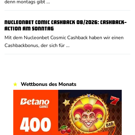
denn montags gibt ...
Nucleonbet Comic Cashback 08/2026: Cashback-
Action am Sonntag
Mit dem Nucleonbet Cosmic Cashback haben wir einen
Cashbackbonus, der sich für ...
Wettbonus des Monats