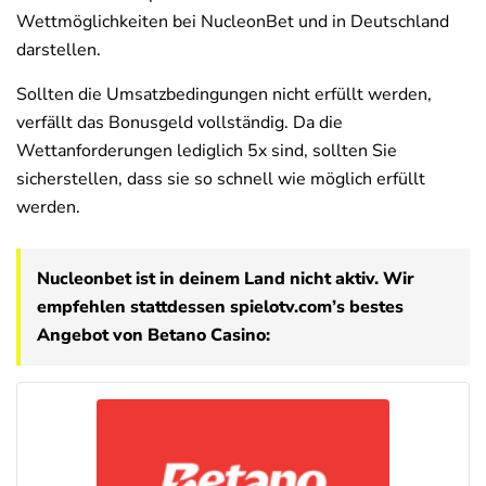
Wettmöglichkeiten bei NucleonBet und in Deutschland
darstellen.
Sollten die Umsatzbedingungen nicht erfüllt werden,
verfällt das Bonusgeld vollständig. Da die
Wettanforderungen lediglich 5x sind, sollten Sie
sicherstellen, dass sie so schnell wie möglich erfüllt
werden.
Nucleonbet ist in deinem Land nicht aktiv. Wir
empfehlen stattdessen spielotv.com’s bestes
Angebot von Betano Casino: