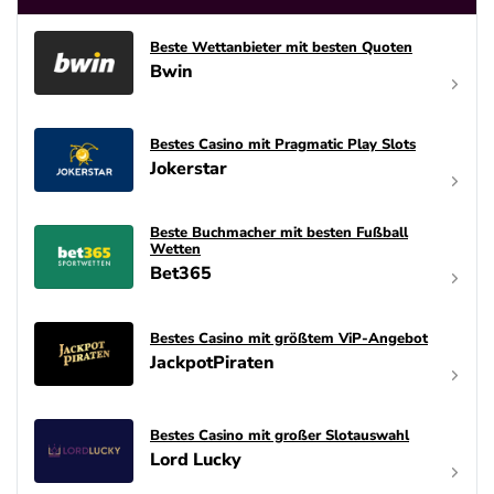
Beste Wettanbieter mit besten Quoten
Bwin
Bestes Casino mit Pragmatic Play Slots
Jokerstar
Beste Buchmacher mit besten Fußball
Wetten
Bet365
Bestes Casino mit größtem ViP-Angebot
JackpotPiraten
Bestes Casino mit großer Slotauswahl
Lord Lucky