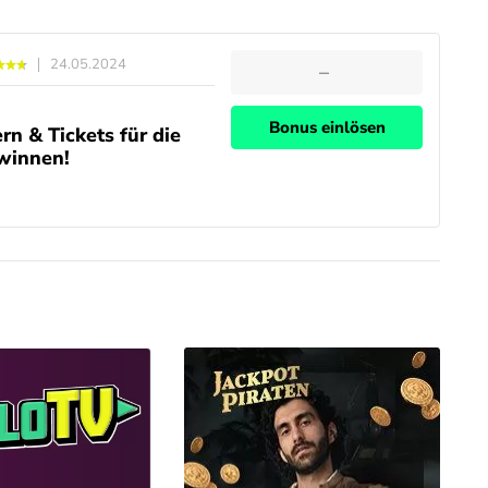
24.05.2024
Bonus einlösen
rn & Tickets für die
winnen!