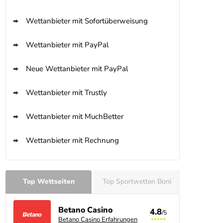
Wettanbieter mit Sofortüberweisung
Wettanbieter mit PayPal
Neue Wettanbieter mit PayPal
Wettanbieter mit Trustly
Wettanbieter mit MuchBetter
Wettanbieter mit Rechnung
Top Wettseiten
Top Sportwetten Boni
Betano Casino
4.8
/5
Betano Casino Erfahrungen