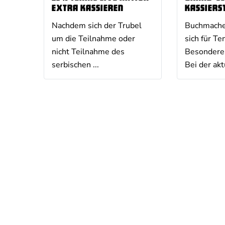
extra kassieren
kassiers
Nachdem sich der Trubel
Buchmache
um die Teilnahme oder
sich für T
nicht Teilnahme des
Besondere
serbischen ...
Bei der aktu