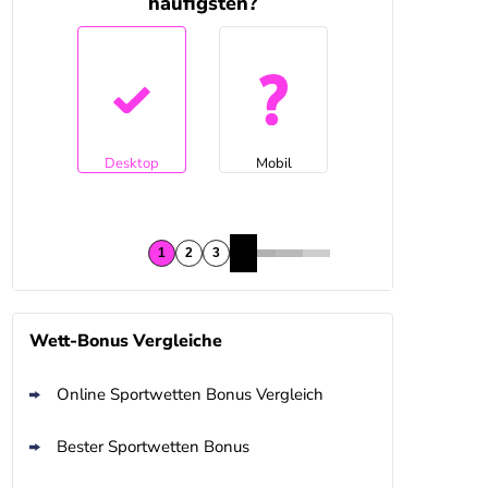
häufigsten?
Ho
Desktop
Mobil
Wett-Bonus Vergleiche
Online Sportwetten Bonus Vergleich
Bester Sportwetten Bonus