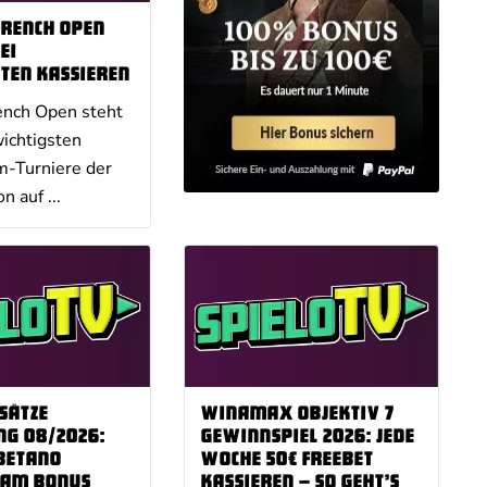
 French Open
ei
ten kassieren
ench Open steht
wichtigsten
-Turniere der
n auf ...
 Sätze
Winamax Objektiv 7
g 08/2026:
Gewinnspiel 2026: Jede
Betano
Woche 50€ Freebet
lam Bonus
kassieren – so geht’s