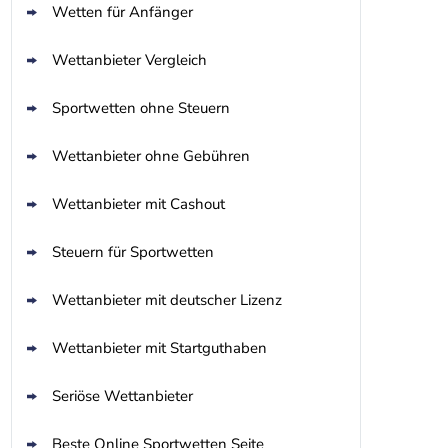
Wetten für Anfänger
Zum Sportwetten Bonusvergleich
Wettanbieter Vergleich
Sportwetten ohne Steuern
Wettanbieter ohne Gebühren
Wettanbieter mit Cashout
Steuern für Sportwetten
Wettanbieter mit deutscher Lizenz
Wettanbieter mit Startguthaben
Seriöse Wettanbieter
Beste Online Sportwetten Seite