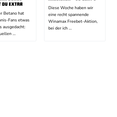
t du extra
Diese Woche haben wir
r Betano hat
eine recht spannende
ennis-Fans etwas
Winamax Freebet-Aktion,
s ausgedacht:
bei der ich ...
ellen ...