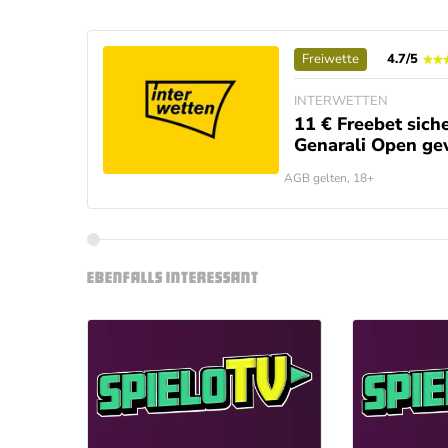
Freiwette
4.7/5
INTERWETTEN
11 € Freebet siche
Genarali Open ge
AGB gelten, 18+
EBENFALLS INTERESSANT