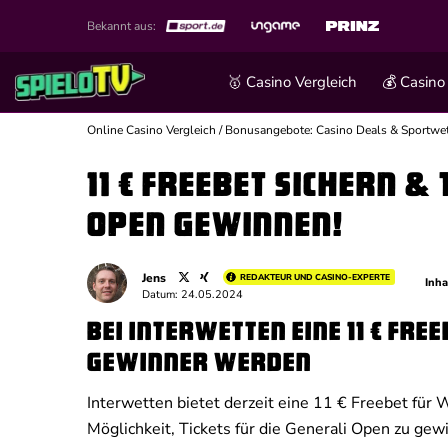
Bekannt aus:
🥇 Casino Vergleich
💰 Casino
Online Casino Vergleich
/
Bonusangebote: Casino Deals & Sportwe
Top10 Spielotheken
Top10 Spielotheken Bonus Codes
🥇 Casinos:
🥇 Casinos:
🎰 Weitere Spiele-Hersteller:
Top 15 Wettanbieter
11 € Freebet sichern &
01.
01.
01.
Novoline Casinos mit PayPal
Merkur Casinos mit PayPal
Gamomat Online Casinos
Betano Casino Erfahrungen
Betano Casino Bonus Code
Betano Casino Erfahrungen
Open gewinnen!
02.
02.
02.
Interwetten Erfahrungen
Interwetten Bonus Code
Betano Erfahrungen
Novoline Casinos mit Paysafe
Merkur Casinos mit Paysafe
NetEnt Online Casinos
Jens
REDAKTEUR UND CASINO-EXPERTE
03.
03.
03.
SlotMagie Erfahrungen
SlotMagie Bonus Code
Interwetten Erfahrungen
Inha
Novoline Casino Tricks
Merkur Casinos mit 5€ Einzahlung
Pragmatic Play Online Casinos
Datum: 24.05.2024
Loading ...
04.
04.
04.
Novoline Erfahrungen
Novoline Bonus Code
Bwin Erfahrungen
Bei Interwetten eine 11 € Fre
Novoline Casino Apps
Neue Merkur Casinos
Neueste Spielautomaten
Gewinner werden
05.
05.
05.
bet-at-home Erfahrungen
bet-at-home Bonus Code
bet-at-home Erfahrungen
Book of Ra Deluxe Casinos
Merkur Casino Apps
Casinos & Slots mit hoher RTP
Interwetten bietet derzeit eine 11 € Freebet für 
06.
06.
06.
Jokerstar Erfahrungen
Jokerstar Bonus Code
NEO.bet Erfahrungen
Möglichkeit, Tickets für die Generali Open zu gew