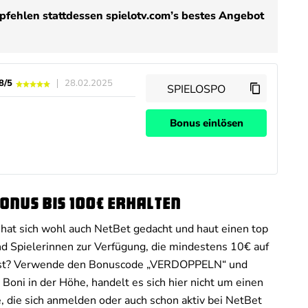
07.
Winamax Bonus Code
Online Casino Schnellste Auszahlung
mpfehlen stattdessen spielotv.com’s bestes Angebot
08.
AdmiralBet Bonus Code
Bestes Casino mit Pragmatic Slots
09.
Bet365 Bonus Code
Bestes Deutsches Online Casino
8/5
28.02.2025
10.
Betway Bonus Code
Casino mit hoher Gewinnchance
11.
Sportwetten.de Bonus Code
Bonus einlösen
Plinko Betrugsmasche
12.
WettArena Bonus Code
13.
Sportingbet Bonus Code
onus bis 100€ erhalten
14.
Tipwin Bonus Code
hat sich wohl auch NetBet gedacht und haut einen top
15.
DAZN BET Bonus Code
und Spielerinnen zur Verfügung, die mindestens 10€ auf
musst? Verwende den Bonuscode „VERDOPPELN“ und
 Boni in der Höhe, handelt es sich hier nicht um einen
, die sich anmelden oder auch schon aktiv bei NetBet