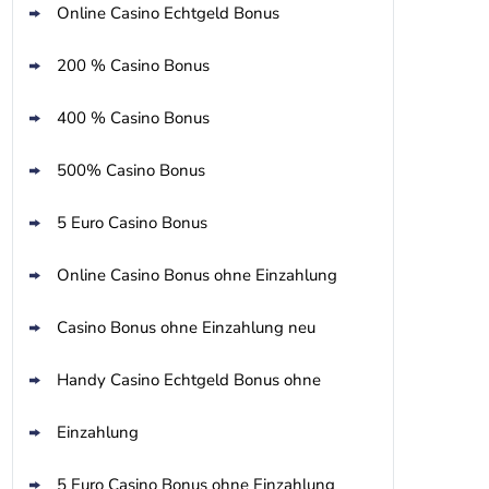
Online Casino Echtgeld Bonus
AGB gelten
SlotMagie Bonus
200 % Casino Bonus
50 Freispiele ohne
4.7
/5
Einzahlung
400 % Casino Bonus
AGB gelten
Novoline Bonus
500% Casino Bonus
200 % Bonus + 10
4.6
/5
Freispiele täglich
5 Euro Casino Bonus
AGB gelten
bet-at-home Bonus
Online Casino Bonus ohne Einzahlung
4.6
/5
100% bis zu 100€
AGB gelten
Casino Bonus ohne Einzahlung neu
Handy Casino Echtgeld Bonus ohne
Zum Casino Bonus Vergleich
Einzahlung
5 Euro Casino Bonus ohne Einzahlung