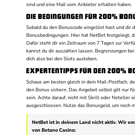
sind und eine Mail vom Anbieter erhalten haben.
Die Bedingungen für 200% Bonu
Sobald du den Bonuscode eingelöst hast und dir d
Bonusbedingungen. Hier hat NetBet festgelegt, 
Dafür steht dir ein Zeitraum von 7 Tagen zur Ve
kannst du dir auszahlen lassen. Begrenzungen bei 
dich also bei den Slots austoben.
Expertentipps für den 200% Bo
Schaue am besten gleich in dein Mail-Postfach, de
den Bonus sichern. Das Angebot selbst gilt nur für
sein. Achte darauf, nicht mit Skrill oder Netelle
ausgeschlossen. Nutze das Bonusgeld, um noch m
NetBet ist in deinem Land nicht aktiv. Wir e
von Betano Casino: