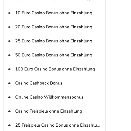
10 Euro Casino Bonus ohne Einzahlung
20 Euro Casino Bonus ohne Einzahlung
25 Euro Casino Bonus ohne Einzahlung
50 Euro Casino Bonus ohne Einzahlung
100 Euro Casino Bonus ohne Einzahlung
Casino Cashback Bonus
Online Casino Willkommensbonus
Casino Freispiele ohne Einzahlung
25 Freispiele Casino Bonus ohne Einzahlung