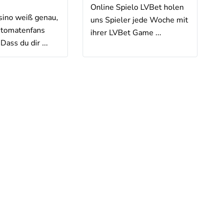
Online Spielo LVBet holen
ino weiß genau,
uns Spieler jede Woche mit
utomatenfans
ihrer LVBet Game ...
Dass du dir ...