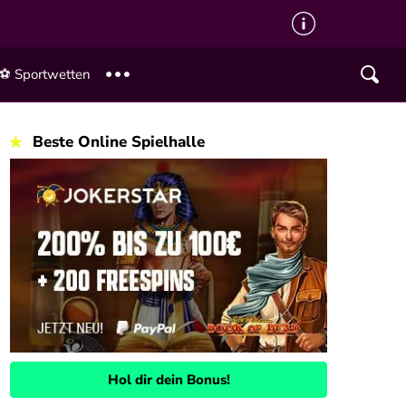
Über spieloTV
⚽ Sportwetten
Wie wir bewerten
Die SpieloTV Crew
Beste Online Spielhalle
💳 Zahlungen:
💎 Freispiele & No Deposit:
🎰 Top Slots:
🎰 Top Slots:
Beste Wettanbieter finden:
Datenschutzerklärung
us, RTP)
PayPal Online Casinos
50 Casino Freispiele: Jetzt sichern
Book of Ra (Casinos, Bonus, RTP)
Alles Spitze (Casinos, Bonus, RTP)
Neueste Wettanbieter 2026
Haftungsausschluss für Inhalte
, RTP)
Sofortüberweisung Online Casinos
Online Casino Bonus ohne Einzahlung
Sizzling Hot (Casinos, Bonus, RTP)
Blazing Star (Casinos, Bonus, RTP)
Sportwetten Bonus ohne Einzahlung
Affiliate Disclaimer
nus, RTP)
Apple Pay Online Casinos
Online Casino Freispiele (Top 3 Offers)
Lord of the Ocean (Casinos, Bonus, RTP)
Fruitinator (Casinos, Bonus, RTP)
Sportwetten Bonus Vergleich
Schreiber gesucht
Kontakt mit spieloTV
us, RTP)
Trustly Online Casinos
Handy Casino Bonus ohne Einzahlung
Dolphins Pearl (Casinos, Bonus, RTP)
Fishin Frenzy (Casinos, Bonus, RTP)
Sportwetten Freiwetten 2026
Spielsucht Hilfe
)
Lastschrift Online Casinos
5 EURO Casino Bonus ohne Einzahlung
Lucky Ladys Charm (Casinos, Bonus, RTP)
Ghost Slider (Casinos, Bonus, RTP)
Wettanbieter mit PayPal Sportwetten
Hol dir dein Bonus!
Google Pay Online Casinos
10 EURO Casino Bonus ohne Einzahlung
Neue Wettanbieter mit PayPal