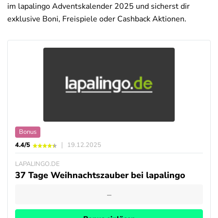
im lapalingo Adventskalender 2025 und sicherst dir
exklusive Boni, Freispiele oder Cashback Aktionen.
Deals
News
Bonus
4.4/5
19.12.2025
LAPALINGO.DE
37 Tage Weihnachtszauber bei lapalingo