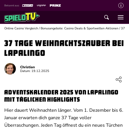
Bekannt aus:
Über spieloTV
Wie wir bewerten
Online Casino Vergleich
/
Bonusangebote: Casino Deals & Sportwetten Aktionen
/
37 Ta
Die SpieloTV Crew
37 Tage Weihnachtszauber bei
Datenschutzerklärung
lapalingo
Haftungsausschluss für Inhalte
Christian
Affiliate Disclaimer
Datum: 19.12.2025
Schreiber gesucht
Kontakt mit spieloTV
Adventskalender 2025 von lapalingo
mit täglichen Highlights
Spielsucht Hilfe
Hier dauert Weihnachten länger. Vom 1. Dezember bis 6.
Januar erwarten dich ganze 37 Tage voller
Überraschungen. Jeden Tag öffnest du ein neues Türchen