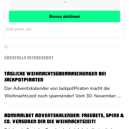
Bonus einlösen
AGB gelten, 18+
EBENFALLS INTERESSANT
Tägliche Weihnachtsüberraschungen bei
JackpotPiraten
Der Adventskalender von JackpotPiraten macht die
Weihnachtszeit noch spannender! Vom 30. November ...
Admiralbet Adventskalender: Freebets, Spins &
Co. versüßen dir die Weihnachtszeit!