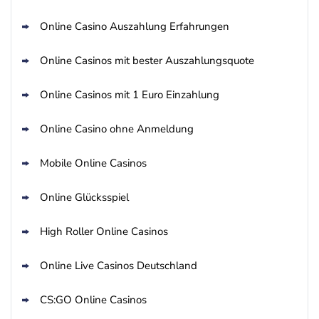
Online Casino Auszahlung Erfahrungen
Online Casinos mit bester Auszahlungsquote
Online Casinos mit 1 Euro Einzahlung
Online Casino ohne Anmeldung
Mobile Online Casinos
Online Glücksspiel
High Roller Online Casinos
Online Live Casinos Deutschland
CS:GO Online Casinos