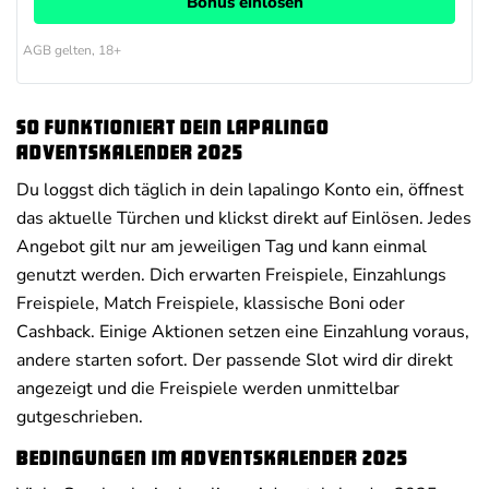
Bonus einlösen
AGB gelten, 18+
So funktioniert dein lapalingo
Adventskalender 2025
Du loggst dich täglich in dein lapalingo Konto ein, öffnest
das aktuelle Türchen und klickst direkt auf Einlösen. Jedes
Angebot gilt nur am jeweiligen Tag und kann einmal
genutzt werden. Dich erwarten Freispiele, Einzahlungs
Freispiele, Match Freispiele, klassische Boni oder
Cashback. Einige Aktionen setzen eine Einzahlung voraus,
andere starten sofort. Der passende Slot wird dir direkt
angezeigt und die Freispiele werden unmittelbar
gutgeschrieben.
Bedingungen im Adventskalender 2025