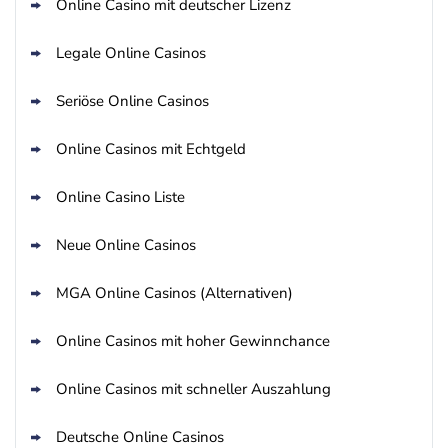
Online Casino mit deutscher Lizenz
Legale Online Casinos
Seriöse Online Casinos
Online Casinos mit Echtgeld
Online Casino Liste
Neue Online Casinos
MGA Online Casinos (Alternativen)
Online Casinos mit hoher Gewinnchance
Online Casinos mit schneller Auszahlung
Deutsche Online Casinos