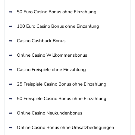
50 Euro Casino Bonus ohne Einzahlung
100 Euro Casino Bonus ohne Einzahlung
Casino Cashback Bonus
Online Casino Willkommensbonus
Casino Freispiele ohne Einzahlung
25 Freispiele Casino Bonus ohne Einzahlung
50 Freispiele Casino Bonus ohne Einzahlung
Online Casino Neukundenbonus
Online Casino Bonus ohne Umsatzbedingungen