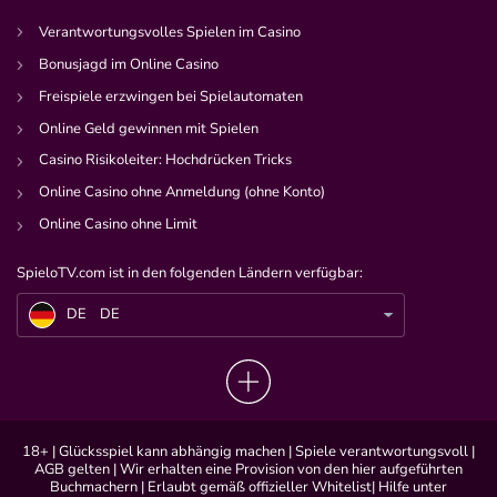
Verantwortungsvolles Spielen im Casino
Bonusjagd im Online Casino
Freispiele erzwingen bei Spielautomaten
Online Geld gewinnen mit Spielen
Casino Risikoleiter: Hochdrücken Tricks
Online Casino ohne Anmeldung (ohne Konto)
Online Casino ohne Limit
SpieloTV.com ist in den folgenden Ländern verfügbar:
DE
Auf nach Paris mit Interwetten zu French Open
DE
DE
18+ | Glücksspiel kann abhängig machen | Spiele verantwortungsvoll |
AGB gelten | Wir erhalten eine Provision von den hier aufgeführten
Buchmachern | Erlaubt gemäß offizieller Whitelist| Hilfe unter