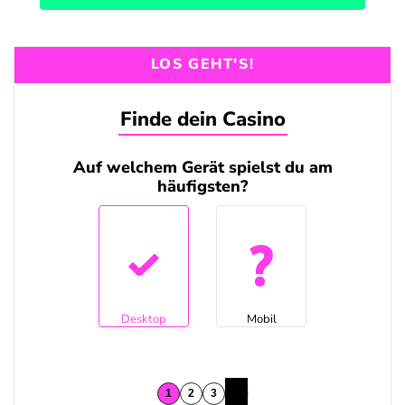
LOS GEHT'S!
Finde dein Casino
Auf welchem Gerät spielst du am
häufigsten?
Desktop
Mobil