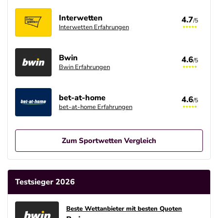
Interwetten
4.7
/5
Interwetten Erfahrungen
Bwin
4.6
/5
Bwin Erfahrungen
bet-at-home
4.6
/5
bet-at-home Erfahrungen
Zum Sportwetten Vergleich
Betano Casino Bonus
4.8
/5
100% bis zu 80€
Testsieger 2026
AGB gelten
Betano Bonus
Beste Wettanbieter mit besten Quoten
4.8
/5