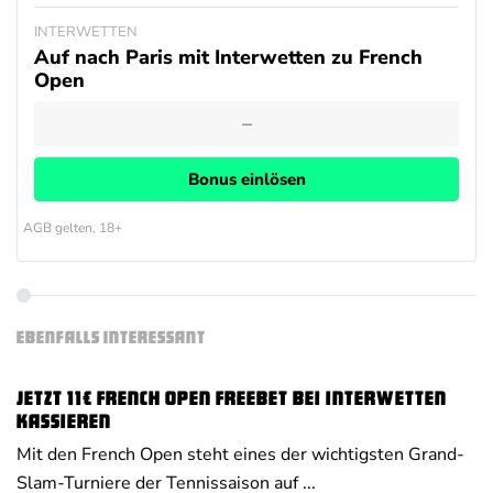
INTERWETTEN
Auf nach Paris mit Interwetten zu French
Open
Bonus einlösen
AGB gelten, 18+
EBENFALLS INTERESSANT
Jetzt 11€ French Open Freebet bei Interwetten
kassieren
Mit den French Open steht eines der wichtigsten Grand-
Slam-Turniere der Tennissaison auf ...