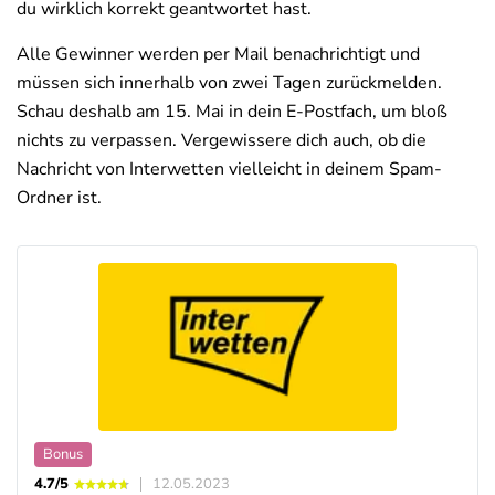
du wirklich korrekt geantwortet hast.
Alle Gewinner werden per Mail benachrichtigt und
müssen sich innerhalb von zwei Tagen zurückmelden.
Schau deshalb am 15. Mai in dein E-Postfach, um bloß
nichts zu verpassen. Vergewissere dich auch, ob die
Nachricht von Interwetten vielleicht in deinem Spam-
Ordner ist.
Bonus
4.7/5
12.05.2023