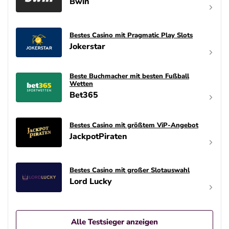
100% bis zu 80€
Bwin
AGB gelten
Interwetten Bonus
Bestes Casino mit Pragmatic Play Slots
4.7
/5
100% bis 100€ Neukundenbonus
Jokerstar
AGB gelten
Bwin Bonus
Beste Buchmacher mit besten Fußball
4.6
/5
Wetten
100% bis zu 100€
Bet365
AGB gelten
Bestes Casino mit größtem ViP-Angebot
JackpotPiraten
bet-at-home Bonus
500 % QUOTENBOOST + 100€
4.6
/5
BONUS
AGB gelten
Bestes Casino mit großer Slotauswahl
Lord Lucky
Zum Sportwetten Bonusvergleich
Alle Testsieger anzeigen