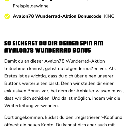
Freispielgewinne
Avalon78 Wunderrad-Aktion Bonuscode
: KING
So sicherst du dir deinen Spin am
Avalon78 Wunderrad Bonus
Damit du an dieser Avalon78 Wunderrad-Aktion
teilnehmen kannst, gehst du folgendermaßen vor. Als
Erstes ist es wichtig, dass du dich über einen unserer
Buttons weiterleiten lässt. Denn wir stellen dir einen
exklusiven Bonus vor, bei dem der Anbieter wissen muss,
dass wir dich schicken. Und da ist möglich, indem wir die
Weiterleitung verwenden.
Dort angekommen, klickst du den „registrieren“-Kopf und
öffnest ein neues Konto. Du kannst dich aber auch mit