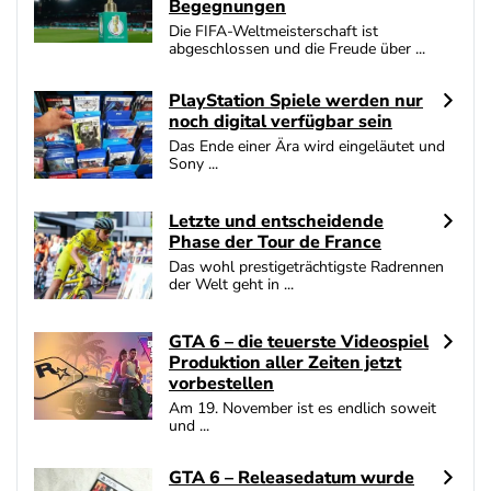
Begegnungen
AGB gelten
Die FIFA-Weltmeisterschaft ist
abgeschlossen und die Freude über ...
SlotMagie Bonus
4.7
/5
50 Freispiele ohne Einzahlung
PlayStation Spiele werden nur
AGB gelten
noch digital verfügbar sein
Das Ende einer Ära wird eingeläutet und
Novoline Bonus
Sony ...
4.6
/5
200 % Bonus + 10 Freispiele täglich
AGB gelten
Letzte und entscheidende
Phase der Tour de France
bet-at-home Bonus
4.6
/5
100% bis zu 100€
Das wohl prestigeträchtigste Radrennen
der Welt geht in ...
AGB gelten
GTA 6 – die teuerste Videospiel
Zum Casino Bonus Vergleich
Produktion aller Zeiten jetzt
vorbestellen
Am 19. November ist es endlich soweit
und ...
GTA 6 – Releasedatum wurde