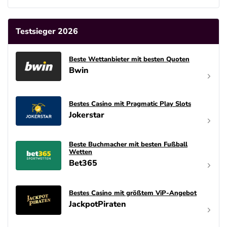
Testsieger 2026
Beste Wettanbieter mit besten Quoten
Bwin
Bestes Casino mit Pragmatic Play Slots
Jokerstar
Beste Buchmacher mit besten Fußball
Wetten
Bet365
Bestes Casino mit größtem ViP-Angebot
JackpotPiraten