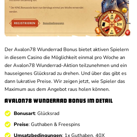
Deals
News
Der Avalon78 Wunderrad Bonus bietet aktiven Spielern
in diesem Casino die Möglichkeit einmal pro Woche an
der Avalon78 Wunderrad-Aktion teilzunehmen und ein
hauseigenes Glücksrad zu drehen. Und über das gibt es
dann lukrative Preise. Wir zeigen jetzt, wie Spieler das
Maximum aus dem Angebot raus holen können.
Avalon78 Wunderrad Bonus im Detail
Bonusart
: Glücksrad
Preise
: Guthaben & Freespins
Umsatzbedingungen
: 1x Guthaben, 40X