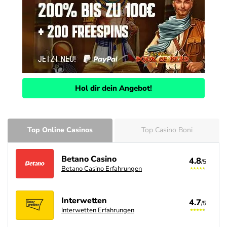
Hol dir dein Angebot!
Top Online Casinos
Top Casino Boni
Betano Casino
4.8
/5
Betano Casino Erfahrungen
Interwetten
4.7
/5
Interwetten Erfahrungen