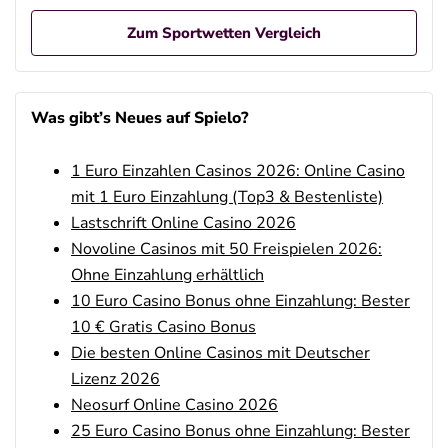
Zum Sportwetten Vergleich
Betano Casino Bonus
4.8
/5
100% bis zu 80€
Was gibt’s Neues auf Spielo?
AGB gelten
1 Euro Einzahlen Casinos 2026: Online Casino
Betano Bonus
4.8
/5
100% bis zu 80€
mit 1 Euro Einzahlung (Top3 & Bestenliste)
AGB gelten
Lastschrift Online Casino 2026
Novoline Casinos mit 50 Freispielen 2026:
Interwetten Bonus
4.7
Ohne Einzahlung erhältlich
/5
100% bis 100€ Neukundenbonus
AGB gelten
10 Euro Casino Bonus ohne Einzahlung: Bester
10 € Gratis Casino Bonus
Bwin Bonus
4.6
Die besten Online Casinos mit Deutscher
/5
100% bis zu 100€
Lizenz 2026
AGB gelten
Neosurf Online Casino 2026
25 Euro Casino Bonus ohne Einzahlung: Bester