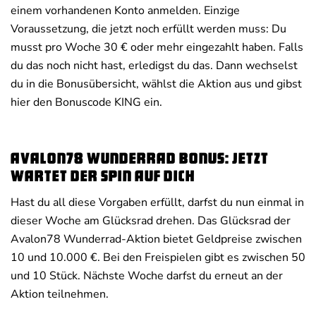
einem vorhandenen Konto anmelden. Einzige
Voraussetzung, die jetzt noch erfüllt werden muss: Du
musst pro Woche 30 € oder mehr eingezahlt haben. Falls
du das noch nicht hast, erledigst du das. Dann wechselst
du in die Bonusübersicht, wählst die Aktion aus und gibst
hier den Bonuscode KING ein.
Avalon78 Wunderrad Bonus: Jetzt
wartet der Spin auf dich
Hast du all diese Vorgaben erfüllt, darfst du nun einmal in
dieser Woche am Glücksrad drehen. Das Glücksrad der
Avalon78 Wunderrad-Aktion bietet Geldpreise zwischen
10 und 10.000 €. Bei den Freispielen gibt es zwischen 50
und 10 Stück. Nächste Woche darfst du erneut an der
Aktion teilnehmen.