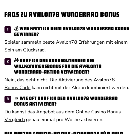
FAQs zu Avalon78 Wunderrad Bonus
💰 Was kann ich beim Avalon78 Wunderrad Bonus
gewinnen?
Spieler sammeln beste
Avalon78 Erfahrungen
mit einem
Spin am Glücksrad.
🎁 Darf ich das Bonusguthaben des
Willkommensbonus für die Avalon78
Wunderrad-Aktion verwenden?
Nein, das geht nicht. Die Aktivierung des
Avalon78
Bonus Code
kann nicht mit der Aktion kombiniert werden.
📅 Wie oft darf ich den Avalon78 Wunderrad
Bonus aktivieren?
Du kannst das Angebot aus dem
Online Casino Bonus
Vergleich
genau einmal pro Woche aktivieren.