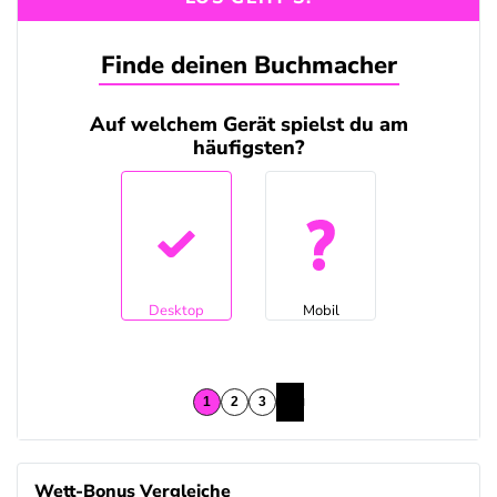
Finde deinen Buchmacher
Auf welchem Gerät spielst du am
häufigsten?
Desktop
Mobil
Wett-Bonus Vergleiche