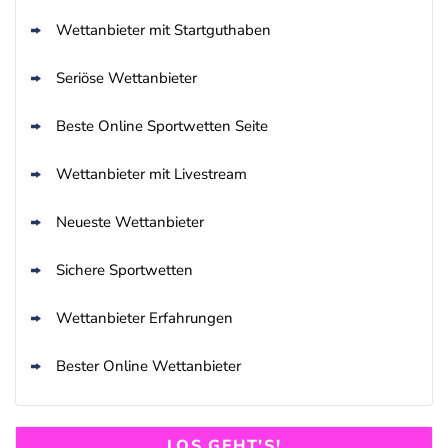
Wettanbieter mit Startguthaben
Seriöse Wettanbieter
Beste Online Sportwetten Seite
Wettanbieter mit Livestream
Neueste Wettanbieter
Sichere Sportwetten
Wettanbieter Erfahrungen
Bester Online Wettanbieter
LOS GEHT'S!