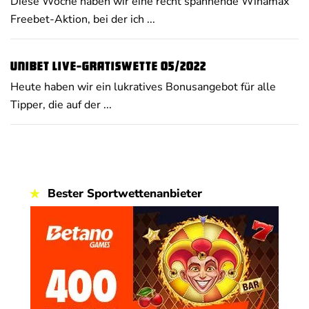
Diese Woche haben wir eine recht spannende Winamax
Freebet-Aktion, bei der ich ...
Unibet Live-Gratiswette 05/2022
Heute haben wir ein lukratives Bonusangebot für alle
Tipper, die auf der ...
Bester Sportwettenanbieter