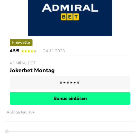
Freiwette
4.5/5
24.11.2023
ADMIRALBET
Jokerbet Montag
Bonus einlösen
AGB gelten, 18+