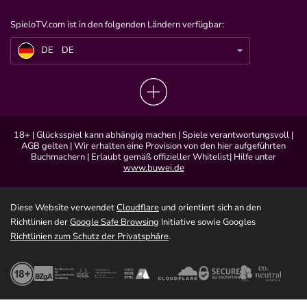
SpieloTV.com ist in den folgenden Ländern verfügbar:
DE
Bei AdmiralBet ist Jokerbet Montag – bis zu 10 Euro Gratiswette möglich
DE
DE
18+ | Glücksspiel kann abhängig machen | Spiele verantwortungsvoll |
AGB gelten | Wir erhalten eine Provision von den hier aufgeführten
Buchmachern | Erlaubt gemäß offizieller Whitelist| Hilfe unter
www.buwei.de
Diese Website verwendet
Cloudflare
und orientiert sich an den
Richtlinien der
Google Safe Browsing
Initiative sowie Googles
Richtlinien zum Schutz der Privatsphäre
.
bis zu 10€ Jokerbet
Jetzt Bonus
Montag
einlösen