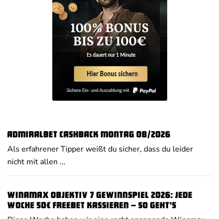
Admiralbet Cashback Montag 08/2026
Als erfahrener Tipper weißt du sicher, dass du leider
nicht mit allen ...
Winamax Objektiv 7 Gewinnspiel 2026: Jede
Woche 50€ Freebet kassieren – so geht’s