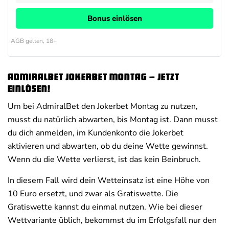
Bonus einlösen
AGB gelten, 18+
AdmiralBet Jokerbet Montag – jetzt
einlösen!
Um bei AdmiralBet den Jokerbet Montag zu nutzen,
musst du natürlich abwarten, bis Montag ist. Dann musst
du dich anmelden, im Kundenkonto die Jokerbet
aktivieren und abwarten, ob du deine Wette gewinnst.
Wenn du die Wette verlierst, ist das kein Beinbruch.
In diesem Fall wird dein Wetteinsatz ist eine Höhe von
10 Euro ersetzt, und zwar als Gratiswette. Die
Gratiswette kannst du einmal nutzen. Wie bei dieser
Wettvariante üblich, bekommst du im Erfolgsfall nur den