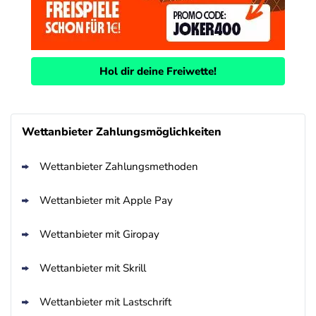
Hol dir deine Freiwette!
Wettanbieter Zahlungsmöglichkeiten
Wettanbieter Zahlungsmethoden
Wettanbieter mit Apple Pay
Wettanbieter mit Giropay
Wettanbieter mit Skrill
Wettanbieter mit Lastschrift