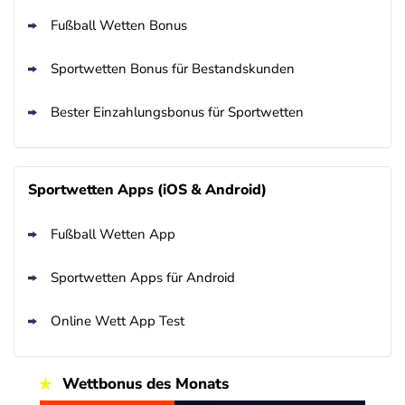
Fußball Wetten Bonus
Sportwetten Bonus für Bestandskunden
Bester Einzahlungsbonus für Sportwetten
Sportwetten Apps (iOS & Android)
Fußball Wetten App
Sportwetten Apps für Android
Online Wett App Test
Wettbonus des Monats