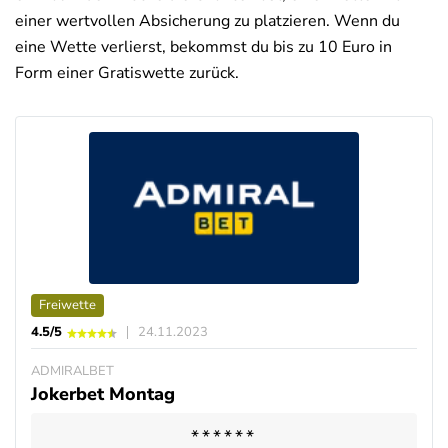
einer wertvollen Absicherung zu platzieren. Wenn du
eine Wette verlierst, bekommst du bis zu 10 Euro in
Deals
News
Form einer Gratiswette zurück.
Freiwette
4.5/5
24.11.2023
ADMIRALBET
Jokerbet Montag