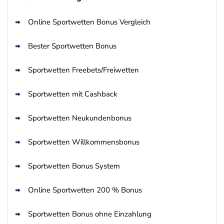
Online Sportwetten Bonus Vergleich
Bester Sportwetten Bonus
Sportwetten Freebets/Freiwetten
Sportwetten mit Cashback
Sportwetten Neukundenbonus
Sportwetten Willkommensbonus
Sportwetten Bonus System
Online Sportwetten 200 % Bonus
Sportwetten Bonus ohne Einzahlung