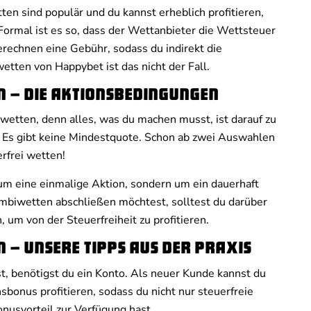
ten sind populär und du kannst erheblich profitieren,
ormal ist es so, dass der Wettanbieter die Wettsteuer
rechnen eine Gebühr, sodass du indirekt die
tten von Happybet ist das nicht der Fall.
n – die Aktionsbedingungen
etten, denn alles, was du machen musst, ist darauf zu
. Es gibt keine Mindestquote. Schon ab zwei Auswahlen
erfrei wetten!
 um eine einmalige Aktion, sondern um ein dauerhaft
mbiwetten abschließen möchtest, solltest du darüber
um von der Steuerfreiheit zu profitieren.
n – unsere Tipps aus der Praxis
, benötigst du ein Konto. Als neuer Kunde kannst du
onus profitieren, sodass du nicht nur steuerfreie
nusvorteil zur Verfügung hast.