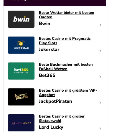
AGB gelten
Beste Wettanbieter mit besten
Betano Bonus
Quoten
4.8
/5
100% bis zu 80€
Bwin
AGB gelten
Bestes Casino mit Pragmatic
Interwetten Bonus
Play Slots
100% bis 100€
4.7
/5
Jokerstar
Neukundenbonus
AGB gelten
Beste Buchmacher mit besten
Bwin Bonus
Fußball Wetten
4.6
/5
100% bis zu 100€
Bet365
AGB gelten
Bestes Casino mit größtem ViP-
Angebot
JackpotPiraten
bet-at-home Bonus
500 % QUOTENBOOST +
4.6
/5
100€ BONUS
Bestes Casino mit großer
Slotauswahl
AGB gelten
Lord Lucky