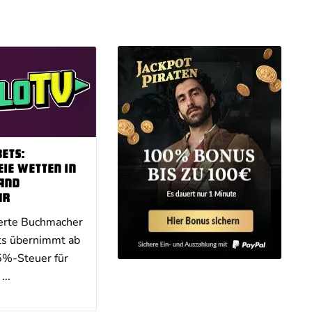
ets:
eie Wetten in
and
ar
ierte Buchmacher
ts übernimmt ab
 5%-Steuer für
...