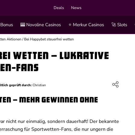
Deals
News
 Bonus
🎰 Novoline Casinos
⭐️ Merkur Casinos
🚀 Slots
tten Aktionen
/
Bei Happybet steuerfrei wetten
🥇 Beste Spielothek finden:
🎁 Beste Boni:
🎁 Spiele & Boni:
🎁 Spiele & Boni:
Top 15 Wettboni
🎰 Beliebte Slots:
rei wetten – lukrative
01.
Neue Online Casinos
Casino mit Startguthaben
Novoline Spiele (Liste)
Merkur Spiele (Liste)
Betano Casino Bonus Code
Books & Bulls (Casinos, Bon
ten-Fans
02.
Betano Bonus Code
Bester Online Casino Bonus
Casino Neukundenbonus
Novomatic Spiele (Liste)
Merkur Casino kostenlos spielen
Fruit Mania (Casinos, Bonus
ltlich geprüft durch:
03.
Christian
Interwetten Bonus Code
Casino mit 1 EUR Einzahlung
Casino Bestandskundenbonus
Novoline Casino kostenlos spielen
Merkur Casino Bonus ohne Einzahlung
Monopoly Slot (Casinos, Bo
04.
Bwin Bonus Code
tten – mehr gewinnen ohne
Legale Online Casinos
Cashback Casino Bonus
Sofort: Novoline Casino 50 Freispiele
Merkur Spielautomaten Tricks
Book of Dead (Casinos, Bon
05.
bet-at-home Bonus Code
Online Casino Auszahlungsquote
Casino Willkommensbonus
Welches Novoline Spiel zahlt am besten?
Welches Merkur Spiel zahlt am besten?
Tizona (Casinos, Bonus, RTP
ar nicht nur einmalig, sondern dauerhaft! Der bekannte
06.
NEO.bet Bonus Code
Online Casino Apps
rraschung für Sportwetten-Fans, die nur ungern die