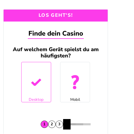
Paysafecard Online Casinos
15 EURO Casino Bonus ohne Einzahlung
Wettanbieter mit Paysafecard
LOS GEHT'S!
Beliebte Ratgeber:
Klarna Online Casinos
20 EURO Casino Bonus ohne Einzahlung
Neteller Online Casinos
25 EURO Casino Bonus ohne Einzahlung
Sportwetten Tipps (aktuell & kostenlos)
Finde dein Casino
Muchbetter Online Casinos
30 EURO Casino Bonus ohne Einzahlung
Sportwetten Strategien
Auf welchem Gerät spielst du am
Möchte
häufigsten?
Skrill Online Casinos
35 EURO Casino Bonus ohne Einzahlung
Kombiwetten Strategie
Giropay Online Casinos
50 EURO Casino Bonus ohne Einzahlung
Systemwetten Strategie
Kreditkarten Online Casinos
5 EURO Gratis Casino Startguthaben
Value Bets Erfahrungen & Strategie
Online Casino auf Rechnung
Casino Startguthaben ohne Einzahlung
Surebets Erfahrungen & Strategie
Desktop
Mobil
Casino mit Banküberweisung
Unbekannte Online Casinos mit Bonus ohne Einzahlung