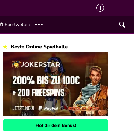
Über spieloTV
⚽ Sportwetten
Wie wir bewerten
Die SpieloTV Crew
Beste Online Spielhalle
💳 Zahlungen:
💎 Freispiele & No Deposit:
🎰 Top Slots:
🎰 Top Slots:
Beste Wettanbieter finden:
Datenschutzerklärung
us, RTP)
PayPal Online Casinos
50 Casino Freispiele: Jetzt sichern
Book of Ra (Casinos, Bonus, RTP)
Alles Spitze (Casinos, Bonus, RTP)
Neueste Wettanbieter 2026
Haftungsausschluss für Inhalte
, RTP)
Sofortüberweisung Online Casinos
Online Casino Bonus ohne Einzahlung
Sizzling Hot (Casinos, Bonus, RTP)
Blazing Star (Casinos, Bonus, RTP)
Sportwetten Bonus ohne Einzahlung
Affiliate Disclaimer
nus, RTP)
Apple Pay Online Casinos
Online Casino Freispiele (Top 3 Offers)
Lord of the Ocean (Casinos, Bonus, RTP)
Fruitinator (Casinos, Bonus, RTP)
Sportwetten Bonus Vergleich
Schreiber gesucht
Kontakt mit spieloTV
us, RTP)
Trustly Online Casinos
Handy Casino Bonus ohne Einzahlung
Dolphins Pearl (Casinos, Bonus, RTP)
Fishin Frenzy (Casinos, Bonus, RTP)
Sportwetten Freiwetten 2026
Spielsucht Hilfe
)
Lastschrift Online Casinos
5 EURO Casino Bonus ohne Einzahlung
Lucky Ladys Charm (Casinos, Bonus, RTP)
Ghost Slider (Casinos, Bonus, RTP)
Wettanbieter mit PayPal Sportwetten
Hol dir dein Bonus!
Google Pay Online Casinos
10 EURO Casino Bonus ohne Einzahlung
Neue Wettanbieter mit PayPal