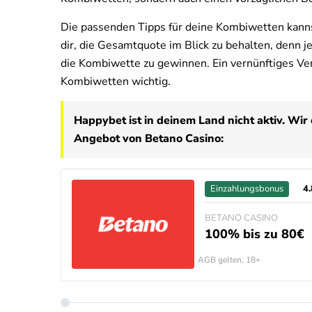
Die passenden Tipps für deine Kombiwetten kann
dir, die Gesamtquote im Blick zu behalten, denn je
die Kombiwette zu gewinnen. Ein vernünftiges Ver
Kombiwetten wichtig.
Happybet ist in deinem Land nicht aktiv. Wir
Angebot von Betano Casino:
Einzahlungsbonus
4.
BETANO CASINO
100% bis zu 80€
AGB gelten, 18+