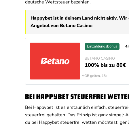
07.
07.
07.
Swiftspiele Erfahrungen
Swiftspiele Bonus Code
Winamax Erfahrungen
deutsche Wettsteuer bezahlen.
08.
08.
08.
Merkur Slots Erfahrungen
Merkur Slots Bonus Code
AdmiralBet Erfahrungen
Happybet ist in deinem Land nicht aktiv. Wir
Angebot von Betano Casino:
09.
09.
09.
Luna Slots Erfahrungen
Luna Slots Bonus Code
Bet365 Erfahrungen
10.
10.
10.
Löwen Play Erfahrungen
Löwen Play Bonus Code
Betway Erfahrungen
Einzahlungsbonus
4.
11.
11.
11.
Bwin Casino Erfahrungen
Bwin Casino Bonus Code
Sportwetten.de Erfahrungen
BETANO CASINO
12.
12.
12.
LuckyLouis Erfahrungen
LuckyLouis Bonus Code
WettArena Erfahrungen
100% bis zu 80€
13.
13.
13.
Wunderino Erfahrungen
Wunderino Bonus Code
Sportingbet Erfahrungen
AGB gelten, 18+
14.
14.
14.
Knight Slots Erfahrungen
Knight Slots Bonus Code
Tipwin Erfahrungen
Bei Happybet steuerfrei wetten
15.
15.
15.
Wildz Erfahrungen
Wildz Bonus Code
DAZN BET Erfahrungen
Bei Happybet ist es erstaunlich einfach, steuerfr
steuerfrei gehalten. Das Prinzip ist ganz simpel
du bei Happybet steuerfrei wetten möchtest, gen