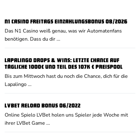
N1 Casino Freitags Einzahlungsbonus 08/2026
Das N1 Casino weiß genau, was wir Automatenfans
benötigen. Dass du dir ...
Lapalingo Drops & Wins: Letzte Chance auf
tägliche 1000€ und Teil des 107k € Preispool
Bis zum Mittwoch hast du noch die Chance, dich für die
Lapalingo ...
LVBet Reload Bonus 06/2022
Online Spielo LVBet holen uns Spieler jede Woche mit
ihrer LVBet Game ...