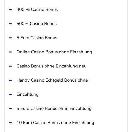
AGB gelten
400 % Casino Bonus
Novoline Bonus
4.6
/5
200 % Bonus + 10 Freispiele täglich
500% Casino Bonus
AGB gelten
5 Euro Casino Bonus
bet-at-home Bonus
4.6
/5
100% bis zu 100€
Online Casino Bonus ohne Einzahlung
AGB gelten
Casino Bonus ohne Einzahlung neu
Zum Casino Bonus Vergleich
Handy Casino Echtgeld Bonus ohne
Einzahlung
5 Euro Casino Bonus ohne Einzahlung
10 Euro Casino Bonus ohne Einzahlung