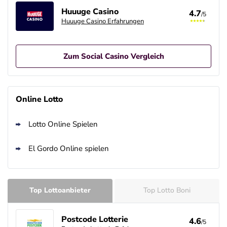
Huuuge Casino
4.7
/5
Huuuge Casino Erfahrungen
Zum Social Casino Vergleich
Jackpot.de Bonus
4.8
/5
Täglich Hunderttausende Chips gratis
Online Lotto
AGB gelten
Lotto Online Spielen
Löwen Play Fun Bonus
4.8
/5
5.000 gratis LP-Münzen
El Gordo Online spielen
AGB gelten
Huuuge Casino Bonus
4.7
/5
5 Mio. Chips gratis
Top Lottoanbieter
Top Lotto Boni
AGB gelten
Postcode Lotterie
4.6
/5