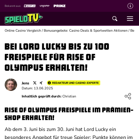
Bekannt aus:
Über spieloTV
Wie wir bewerten
Online Casino Vergleich
/
Bonusangebote: Casino Deals & Sportwetten Aktionen
/
Bei L
Die SpieloTV Crew
Bei Lord Lucky bis zu 100
Datenschutzerklärung
Freispiele für Rise of
Haftungsausschluss für Inhalte
Olympus erhalten!
Affiliate Disclaimer
Jens
REDAKTEUR UND CASINO-EXPERTE
Schreiber gesucht
Datum: 13.06.2025
Loading ...
Inhaltlich geprüft durch:
Christian
Kontakt mit spieloTV
Spielsucht Hilfe
Rise of Olympus Freispiele im Prämien-
Shop erhalten!
Ab dem 3. Juni bis zum 30. Juni hat Lord Lucky ein
besonderes Angebot für treue Spieler: Punkte können im