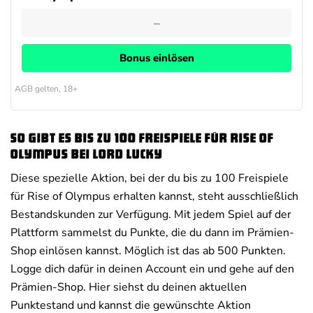
Bonus einlösen
AGB gelten, 18+
So gibt es bis zu 100 Freispiele für Rise of
Olympus bei Lord Lucky
Diese spezielle Aktion, bei der du bis zu 100 Freispiele
für Rise of Olympus erhalten kannst, steht ausschließlich
Bestandskunden zur Verfügung. Mit jedem Spiel auf der
Plattform sammelst du Punkte, die du dann im Prämien-
Shop einlösen kannst. Möglich ist das ab 500 Punkten.
Logge dich dafür in deinen Account ein und gehe auf den
Prämien-Shop. Hier siehst du deinen aktuellen
Punktestand und kannst die gewünschte Aktion