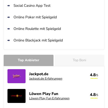
Social Casino App Test
Online Poker mit Spielgeld
Online Roulette mit Spielgeld
Online Blackjack mit Spielgeld
Top Anbieter
Top Boni
Jackpot.de
4.8
/5
Jackpot.de Erfahrungen
Löwen Play Fun
4.8
/5
Löwen Play Fun Erfahrungen