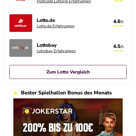
Postcode Lotterie Erfahrungen
Lotto.de
4.6
/5
Lotto.de Erfahrungen
Lottobay
4.5
/5
Lottobay Erfahrungen
Zum Lotto Vergleich
Postcode Lotterie Bonus
Bester Spielhallen Bonus des Monats
4.6
/5
Tägliche Gewinnchance
AGB gelten
Lotto.de Bonus
4.6
/5
Spielen beim Original
AGB gelten