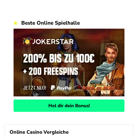
Beste Online Spielhalle
Hol dir dein Bonus!
Online Casino Vergleiche