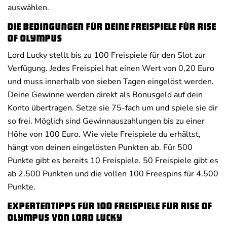
auswählen.
Die Bedingungen für deine Freispiele für Rise
of Olympus
Lord Lucky stellt bis zu 100 Freispiele für den Slot zur
Verfügung. Jedes Freispiel hat einen Wert von 0,20 Euro
und muss innerhalb von sieben Tagen eingelöst werden.
Deine Gewinne werden direkt als Bonusgeld auf dein
Konto übertragen. Setze sie 75-fach um und spiele sie dir
so frei. Möglich sind Gewinnauszahlungen bis zu einer
Höhe von 100 Euro. Wie viele Freispiele du erhältst,
hängt von deinen eingelösten Punkten ab. Für 500
Punkte gibt es bereits 10 Freispiele. 50 Freispiele gibt es
ab 2.500 Punkten und die vollen 100 Freespins für 4.500
Punkte.
Expertentipps für 100 Freispiele für Rise of
Olympus von Lord Lucky