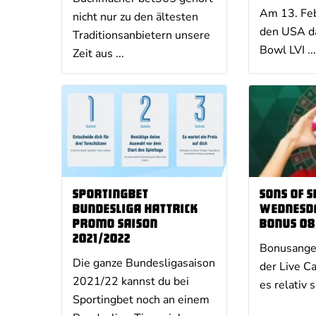
Am 13. Feb
nicht nur zu den ältesten
den USA d
Traditionsanbietern unsere
Bowl LVI ...
Zeit aus ...
Sportingbet
Sons of S
Bundesliga Hattrick
Wednesda
Promo Saison
Bonus 08
2021/2022
Bonusangeb
Die ganze Bundesligasaison
der Live Ca
2021/22 kannst du bei
es relativ 
Sportingbet noch an einem