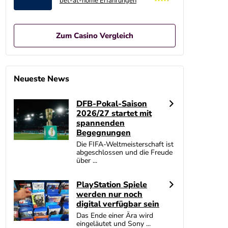
bet-at-home Erfahrungen
Zum Casino Vergleich
Betano Casino Bonus
4.8
/5
400% bis zu 80€
Neueste News
AGB gelten
DFB-Pokal-Saison
Interwetten Bonus
2026/27 startet mit
4.7
/5
100% bis zu 100€
spannenden
AGB gelten
Begegnungen
Die FIFA-Weltmeisterschaft ist
SlotMagie Bonus
abgeschlossen und die Freude
50 Freispiele ohne
4.7
über ...
/5
Einzahlung
AGB gelten
PlayStation Spiele
werden nur noch
Novoline Bonus
digital verfügbar sein
200 % Bonus + 10
4.6
/5
Das Ende einer Ära wird
Freispiele täglich
eingeläutet und Sony ...