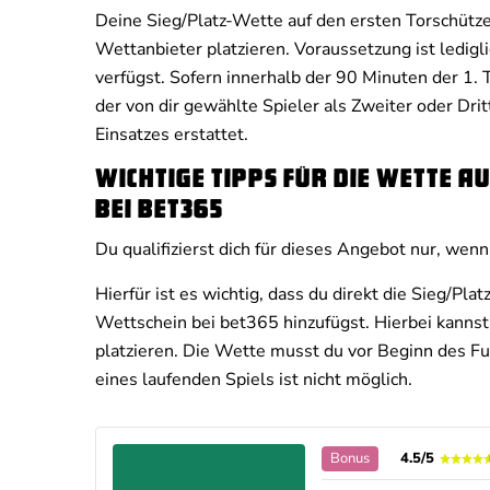
Deine Sieg/Platz-Wette auf den ersten Torschütz
Wettanbieter platzieren. Voraussetzung ist ledigl
verfügst. Sofern innerhalb der 90 Minuten der 1. T
der von dir gewählte Spieler als Zweiter oder Dritt
Einsatzes erstattet.
Wichtige Tipps für die Wette au
bei bet365
Du qualifizierst dich für dieses Angebot nur, wenn
Hierfür ist es wichtig, dass du direkt die Sieg/Pl
Wettschein bei bet365 hinzufügst. Hierbei kanns
platzieren. Die Wette musst du vor Beginn des Fu
eines laufenden Spiels ist nicht möglich.
Bonus
4.5/5