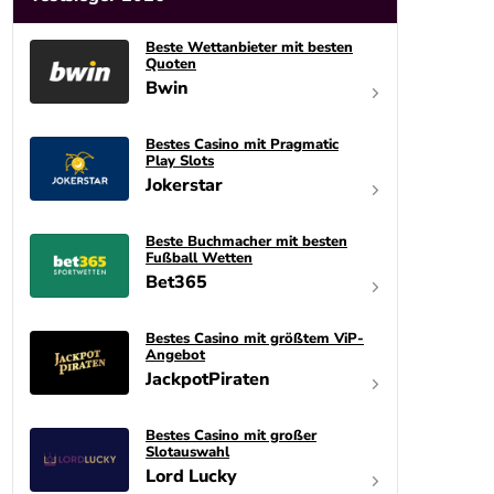
AGB gelten
Beste Wettanbieter mit besten
Betano Bonus
Quoten
4.8
/5
100% bis zu 80€
Bwin
AGB gelten
Bestes Casino mit Pragmatic
Interwetten Bonus
Play Slots
100% bis 100€
4.7
/5
Jokerstar
Neukundenbonus
AGB gelten
Beste Buchmacher mit besten
Bwin Bonus
Fußball Wetten
4.6
/5
100% bis zu 100€
Bet365
AGB gelten
Bestes Casino mit größtem ViP-
Angebot
JackpotPiraten
bet-at-home Bonus
500 % QUOTENBOOST +
4.6
/5
100€ BONUS
Bestes Casino mit großer
Slotauswahl
AGB gelten
Lord Lucky