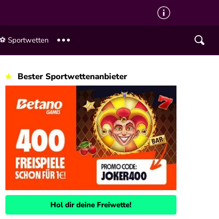
Über spieloTV
⚽ Sportwetten
Wie wir bewerten
Die SpieloTV Crew
Bester Sportwettenanbieter
💳 Zahlungen:
💎 Freispiele & No Deposit:
🎰 Top Slots:
🎰 Top Slots:
Beste Wettanbieter finden:
Datenschutzerklärung
us, RTP)
PayPal Online Casinos
50 Casino Freispiele: Jetzt sichern
Book of Ra (Casinos, Bonus, RTP)
Alles Spitze (Casinos, Bonus, RTP)
Neueste Wettanbieter 2026
Haftungsausschluss für Inhalte
, RTP)
Sofortüberweisung Online Casinos
Online Casino Bonus ohne Einzahlung
Sizzling Hot (Casinos, Bonus, RTP)
Blazing Star (Casinos, Bonus, RTP)
Sportwetten Bonus ohne Einzahlung
Affiliate Disclaimer
nus, RTP)
Apple Pay Online Casinos
Online Casino Freispiele (Top 3 Offers)
Lord of the Ocean (Casinos, Bonus, RTP)
Fruitinator (Casinos, Bonus, RTP)
Sportwetten Bonus Vergleich
Schreiber gesucht
Kontakt mit spieloTV
us, RTP)
Trustly Online Casinos
Handy Casino Bonus ohne Einzahlung
Dolphins Pearl (Casinos, Bonus, RTP)
Fishin Frenzy (Casinos, Bonus, RTP)
Sportwetten Freiwetten 2026
Spielsucht Hilfe
)
Lastschrift Online Casinos
5 EURO Casino Bonus ohne Einzahlung
Lucky Ladys Charm (Casinos, Bonus, RTP)
Ghost Slider (Casinos, Bonus, RTP)
Wettanbieter mit PayPal Sportwetten
Hol dir deine Freiwette!
Google Pay Online Casinos
10 EURO Casino Bonus ohne Einzahlung
Neue Wettanbieter mit PayPal