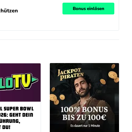
Bonus einlösen
chützen
FL Super Bowl
26: Geht dein
Führung,
t du!