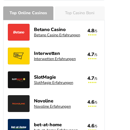
Top Online Casinos
Top Casino Boni
Betano Casino
4.8
/5
Betano Casino Erfahrungen
Interwetten
4.7
/5
Interwetten Erfahrungen
SlotMagie
4.7
/5
SlotMagie Erfahrungen
Novoline
4.6
/5
Novoline Erfahrungen
bet-at-home
4.6
/5