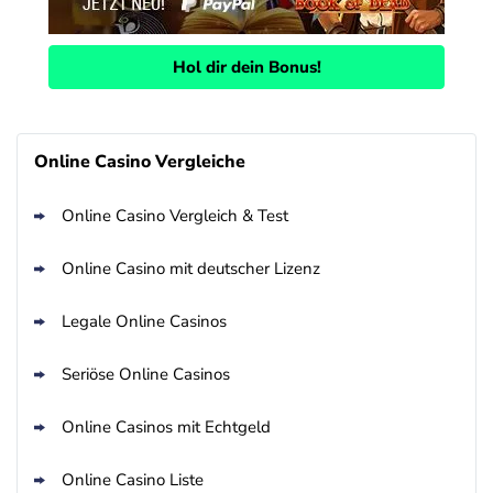
Hol dir dein Bonus!
Online Casino Vergleiche
Online Casino Vergleich & Test
Online Casino mit deutscher Lizenz
Legale Online Casinos
Seriöse Online Casinos
Online Casinos mit Echtgeld
Online Casino Liste