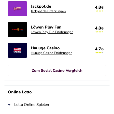
Jackpot.de
4.8
/5
Jackpot.de Erfahrungen
Löwen Play Fun
4.8
/5
Löwen Play Fun Erfahrungen
Huuuge Casino
4.7
/5
Huuuge Casino Erfahrungen
Zum Social Casino Vergleich
Jackpot.de Bonus
4.8
/5
Täglich Hunderttausende Chips gratis
Online Lotto
AGB gelten
Lotto Online Spielen
Löwen Play Fun Bonus
4.8
/5
5.000 gratis LP-Münzen