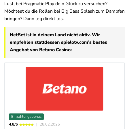
Lust, bei Pragmatic Play dein Glück zu versuchen?
Möchtest du die Rollen bei Big Bass Splash zum Dampfen
bringen? Dann leg direkt los.
Deals
News
NetBet ist in deinem Land nicht aktiv. Wir
empfehlen stattdessen spielotv.com’s bestes
Angebot von Betano Casino:
Einzahlungsbonus
4.8/5
28.02.2025