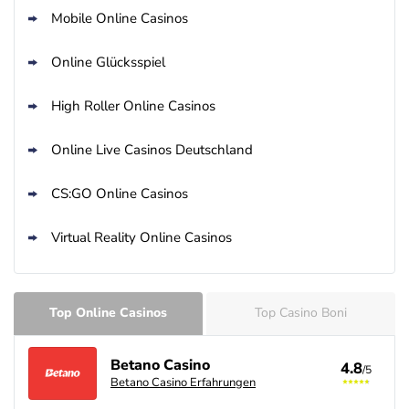
Mobile Online Casinos
Online Glücksspiel
High Roller Online Casinos
Online Live Casinos Deutschland
CS:GO Online Casinos
Virtual Reality Online Casinos
Top Online Casinos
Top Casino Boni
Betano Casino
4.8
/5
Betano Casino Erfahrungen