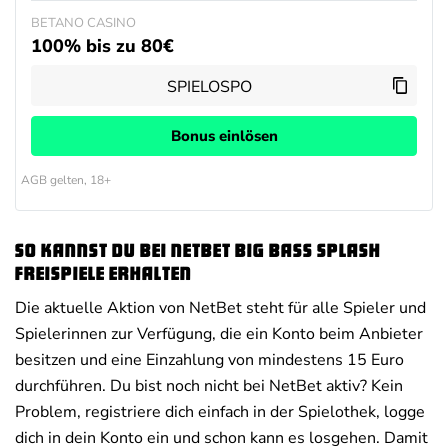
BETANO CASINO
100% bis zu 80€
Bonus einlösen
AGB gelten, 18+
So kannst du bei NetBet Big Bass Splash
Freispiele erhalten
Die aktuelle Aktion von NetBet steht für alle Spieler und
Spielerinnen zur Verfügung, die ein Konto beim Anbieter
besitzen und eine Einzahlung von mindestens 15 Euro
durchführen. Du bist noch nicht bei NetBet aktiv? Kein
Problem, registriere dich einfach in der Spielothek, logge
dich in dein Konto ein und schon kann es losgehen. Damit