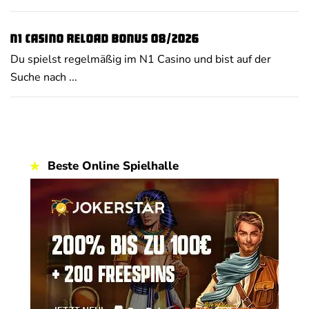
N1 Casino Reload Bonus 08/2026
Du spielst regelmäßig im N1 Casino und bist auf der
Suche nach ...
Beste Online Spielhalle