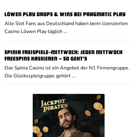
Löwen Play Drops & Wins bei Pragmatic Play
Alle Slot Fans aus Deutschland haben beim lizenzierten
Casino Löwen Play täglich ...
Spinia Freispiele-Mittwoch: Jeden Mittwoch
Freespins kassieren – so geht’s
Das Spinia Casino ist ein Angebot der N1 Firmengruppe.
Die Glücksspielgruppe gehört ...