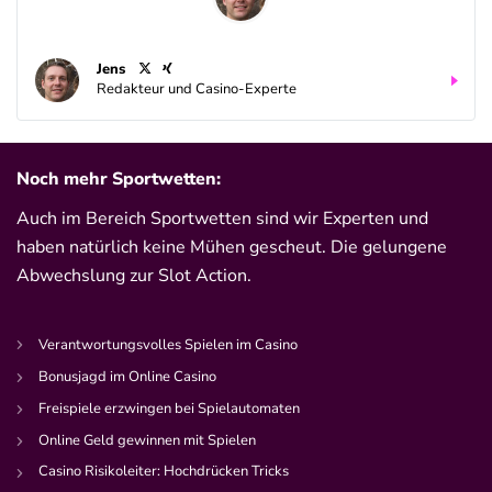
Jens
Redakteur und Casino-Experte
Noch mehr Sportwetten:
Auch im Bereich Sportwetten sind wir Experten und
haben natürlich keine Mühen gescheut. Die gelungene
Abwechslung zur Slot Action.
Verantwortungsvolles Spielen im Casino
Bonusjagd im Online Casino
Freispiele erzwingen bei Spielautomaten
Online Geld gewinnen mit Spielen
Casino Risikoleiter: Hochdrücken Tricks