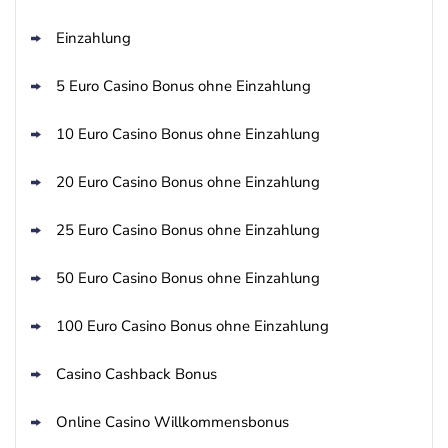
Einzahlung
5 Euro Casino Bonus ohne Einzahlung
10 Euro Casino Bonus ohne Einzahlung
20 Euro Casino Bonus ohne Einzahlung
25 Euro Casino Bonus ohne Einzahlung
50 Euro Casino Bonus ohne Einzahlung
100 Euro Casino Bonus ohne Einzahlung
Casino Cashback Bonus
Online Casino Willkommensbonus