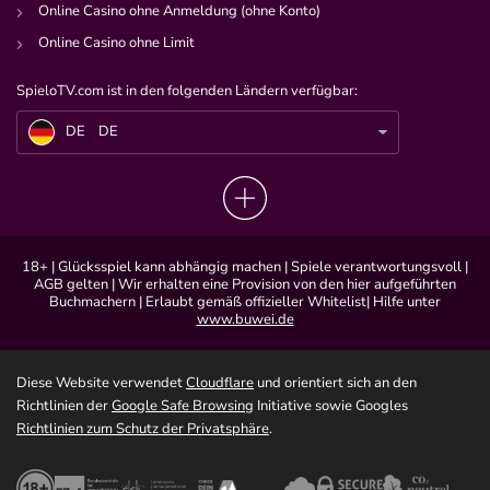
Online Casino ohne Anmeldung (ohne Konto)
Online Casino ohne Limit
SpieloTV.com ist in den folgenden Ländern verfügbar:
DE
Big Bass Splash Freispiele bei NetBet erhalten
DE
DE
18+ | Glücksspiel kann abhängig machen | Spiele verantwortungsvoll |
AGB gelten | Wir erhalten eine Provision von den hier aufgeführten
Buchmachern | Erlaubt gemäß offizieller Whitelist| Hilfe unter
www.buwei.de
Diese Website verwendet
Cloudflare
und orientiert sich an den
Richtlinien der
Google Safe Browsing
Initiative sowie Googles
Richtlinien zum Schutz der Privatsphäre
.