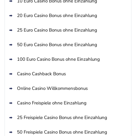
10 Euro Casino Bonus ohne Einzahlung
20 Euro Casino Bonus ohne Einzahlung
25 Euro Casino Bonus ohne Einzahlung
50 Euro Casino Bonus ohne Einzahlung
100 Euro Casino Bonus ohne Einzahlung
Casino Cashback Bonus
Online Casino Willkommensbonus
Casino Freispiele ohne Einzahlung
25 Freispiele Casino Bonus ohne Einzahlung
50 Freispiele Casino Bonus ohne Einzahlung