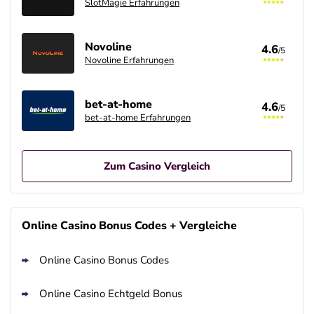
SlotMagie Erfahrungen
Novoline
4.6
/5
Novoline Erfahrungen
bet-at-home
4.6
/5
bet-at-home Erfahrungen
Zum Casino Vergleich
Betano Casino Bonus
4.8
/5
400% bis zu 80€
Online Casino Bonus Codes + Vergleiche
AGB gelten
Online Casino Bonus Codes
Interwetten Bonus
4.7
/5
100% bis zu 100€
Online Casino Echtgeld Bonus
AGB gelten