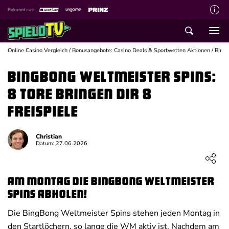
Bekannt aus:
Über spieloTV
Wie wir bewerten
Online Casino Vergleich
/
Bonusangebote: Casino Deals & Sportwetten Aktionen
/
BingB
Die SpieloTV Crew
BingBong Weltmeister Spins:
Datenschutzerklärung
8 Tore bringen dir 8
Haftungsausschluss für Inhalte
Freispiele
Affiliate Disclaimer
Christian
Schreiber gesucht
Datum: 27.06.2026
Kontakt mit spieloTV
Spielsucht Hilfe
Am Montag die BingBong Weltmeister
Spins abholen!
Die BingBong Weltmeister Spins stehen jeden Montag in
den Startlöchern, so lange die WM aktiv ist. Nachdem am