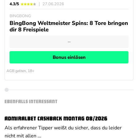
4.3/5
27.06.2026
BINGBONG
BingBong Weltmeister Spins: 8 Tore bringen
dir 8 Freispiele
Bonus einlösen
AGB gelten, 18+
EBENFALLS INTERESSANT
Admiralbet Cashback Montag 08/2026
Als erfahrener Tipper weißt du sicher, dass du leider
nicht mit allen ...