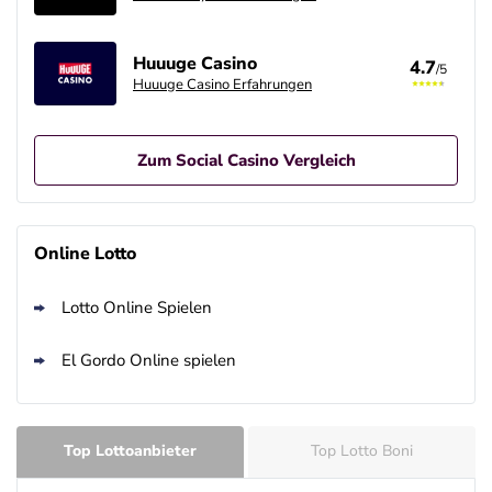
Huuuge Casino
4.7
/5
Huuuge Casino Erfahrungen
Zum Social Casino Vergleich
Jackpot.de Bonus
4.8
/5
Täglich Hunderttausende Chips gratis
Online Lotto
AGB gelten
Lotto Online Spielen
Löwen Play Fun Bonus
4.8
/5
5.000 gratis LP-Münzen
El Gordo Online spielen
AGB gelten
Huuuge Casino Bonus
4.7
/5
5 Mio. Chips gratis
Top Lottoanbieter
Top Lotto Boni
AGB gelten