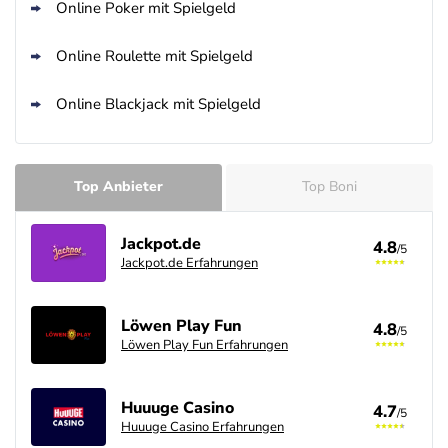
Online Poker mit Spielgeld
Online Roulette mit Spielgeld
Online Blackjack mit Spielgeld
Top Anbieter
Top Boni
Jackpot.de
4.8
/5
Jackpot.de Erfahrungen
Löwen Play Fun
4.8
/5
Löwen Play Fun Erfahrungen
Huuuge Casino
4.7
/5
Huuuge Casino Erfahrungen