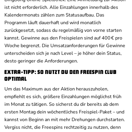
ist nicht erforderlich. Alle Einzahlungen innerhalb des
Kalendermonats zählen zum Statusaufbau. Das
Programm läuft dauerhaft und wird monatlich
zurückgesetzt, sodass du regelmäßig von vorne starten
kannst. Gewinne aus den Freispielen sind auf 400 € pro
Woche begrenzt. Die Umsatzanforderungen für Gewinne
unterscheiden sich je nach Level – je höher dein Status,
desto geringer die Anforderungen.
Extra-Tipp: So nutzt du den Freespin Club
optimal
Um das Maximum aus der Aktion herauszuholen,
empfiehlt es sich, größere Einzahlungen möglichst früh
im Monat zu tätigen. So sicherst du dir bereits ab dem
ersten Montag dein wöchentliches Freispiel-Paket – und
kannst von Beginn an mit mehr Drehungen durchstarten.
Vergiss nicht, die Freespins rechtzeitig zu nutzen, denn