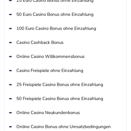
25 Euro Casino Bonus ohne Einzahlung
50 Euro Casino Bonus ohne Einzahlung
100 Euro Casino Bonus ohne Einzahlung
Casino Cashback Bonus
Online Casino Willkommensbonus
Casino Freispiele ohne Einzahlung
25 Freispiele Casino Bonus ohne Einzahlung
50 Freispiele Casino Bonus ohne Einzahlung
Online Casino Neukundenbonus
Online Casino Bonus ohne Umsatzbedingungen