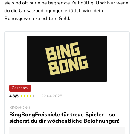
sie sind oft nur eine begrenzte Zeit gültig. Und: Nur wenn
du die Umsatzbedingungen erfüllst, wird dein
Bonusgewinn zu echtem Geld.
Cashback
4.3/5
22.04.2025
BINGBONG
BingBongFreispiele für treue Spieler – so
sicherst du dir wöchentliche Belohnungen!