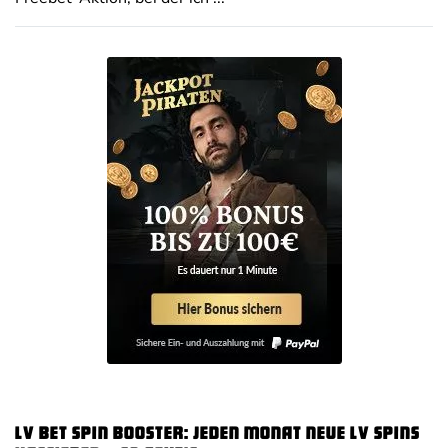
LV Bet Spin Booster: Jeden Monat neue LV Spins