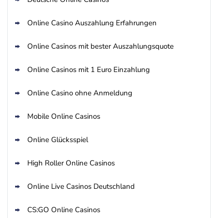
Online Casino Auszahlung Erfahrungen
Online Casinos mit bester Auszahlungsquote
Online Casinos mit 1 Euro Einzahlung
Online Casino ohne Anmeldung
Mobile Online Casinos
Online Glücksspiel
High Roller Online Casinos
Online Live Casinos Deutschland
CS:GO Online Casinos