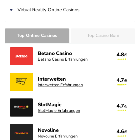
Virtual Reality Online Casinos
Top Online Casinos
Top Casino Boni
Betano Casino
4.8
/5
Betano Casino Erfahrungen
Interwetten
4.7
/5
Interwetten Erfahrungen
SlotMagie
4.7
/5
SlotMagie Erfahrungen
Novoline
4.6
/5
Novoline Erfahrungen