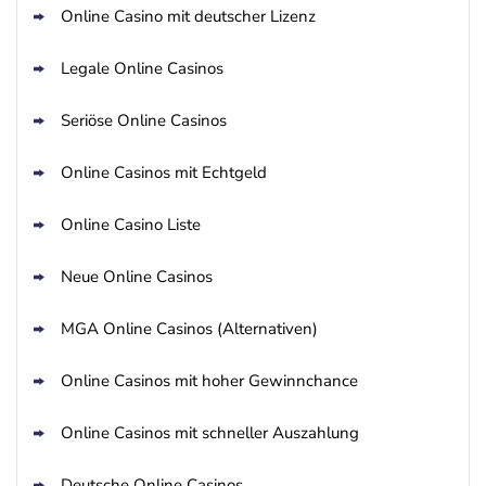
Online Casino mit deutscher Lizenz
Legale Online Casinos
Seriöse Online Casinos
Online Casinos mit Echtgeld
Online Casino Liste
Neue Online Casinos
MGA Online Casinos (Alternativen)
Online Casinos mit hoher Gewinnchance
Online Casinos mit schneller Auszahlung
Deutsche Online Casinos