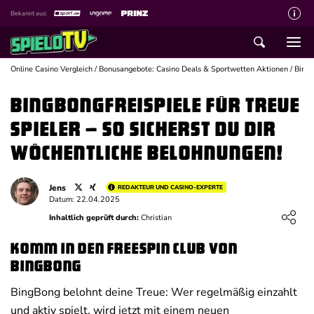
Bekannt aus:
Über spieloTV
Wie wir bewerten
Online Casino Vergleich
/
Bonusangebote: Casino Deals & Sportwetten Aktionen
/
BingB
Die SpieloTV Crew
BingBongFreispiele für treue
Datenschutzerklärung
Spieler – so sicherst du dir
Haftungsausschluss für Inhalte
wöchentliche Belohnungen!
Affiliate Disclaimer
Jens
REDAKTEUR UND CASINO-EXPERTE
Schreiber gesucht
Datum: 22.04.2025
Loading ...
Inhaltlich geprüft durch:
Christian
Kontakt mit spieloTV
Spielsucht Hilfe
Komm in den Freespin Club von
BingBong
BingBong belohnt deine Treue: Wer regelmäßig einzahlt
und aktiv spielt, wird jetzt mit einem neuen