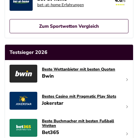
4.6
/5
bet-at-home Erfahrungen
Zum Sportwetten Vergleich
Betano Casino Bonus
4.8
/5
100% bis zu 80€
Testsieger 2026
AGB gelten
Betano Bonus
Beste Wettanbieter mit besten Quoten
4.8
/5
100% bis zu 80€
Bwin
AGB gelten
Interwetten Bonus
Bestes Casino mit Pragmatic Play Slots
4.7
/5
100% bis 100€ Neukundenbonus
Jokerstar
AGB gelten
Bwin Bonus
Beste Buchmacher mit besten Fußball
4.6
/5
Wetten
100% bis zu 100€
Bet365
AGB gelten