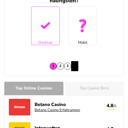
häufigsten?
Desktop
Mobil
Top Online Casinos
Top Casino Boni
Betano Casino
4.8
/5
Betano Casino Erfahrungen
Interwetten