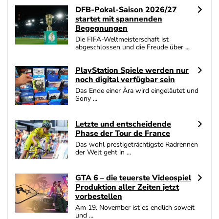
DFB-Pokal-Saison 2026/27
Interwetten Bonus
startet mit spannenden
4.7
/5
100% bis zu 100€
Begegnungen
AGB gelten
Die FIFA-Weltmeisterschaft ist
abgeschlossen und die Freude über ...
SlotMagie Bonus
4.7
/5
50 Freispiele ohne Einzahlung
PlayStation Spiele werden nur
AGB gelten
noch digital verfügbar sein
Das Ende einer Ära wird eingeläutet und
Novoline Bonus
Sony ...
4.6
/5
200 % Bonus + 10 Freispiele täglich
AGB gelten
Letzte und entscheidende
Phase der Tour de France
bet-at-home Bonus
4.6
/5
100% bis zu 100€
Das wohl prestigeträchtigste Radrennen
der Welt geht in ...
AGB gelten
GTA 6 – die teuerste Videospiel
Zum Casino Bonus Vergleich
Produktion aller Zeiten jetzt
vorbestellen
Am 19. November ist es endlich soweit
und ...