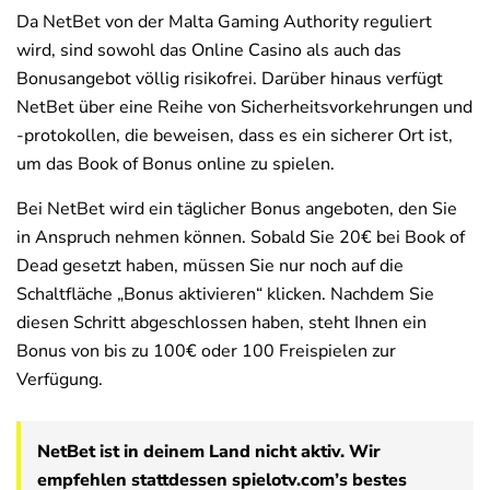
Da NetBet von der Malta Gaming Authority reguliert
wird, sind sowohl das Online Casino als auch das
Bonusangebot völlig risikofrei. Darüber hinaus verfügt
NetBet über eine Reihe von Sicherheitsvorkehrungen und
-protokollen, die beweisen, dass es ein sicherer Ort ist,
um das Book of Bonus online zu spielen.
Bei NetBet wird ein täglicher Bonus angeboten, den Sie
in Anspruch nehmen können. Sobald Sie 20€ bei Book of
Dead gesetzt haben, müssen Sie nur noch auf die
Schaltfläche „Bonus aktivieren“ klicken. Nachdem Sie
diesen Schritt abgeschlossen haben, steht Ihnen ein
Bonus von bis zu 100€ oder 100 Freispielen zur
Verfügung.
NetBet ist in deinem Land nicht aktiv. Wir
empfehlen stattdessen spielotv.com’s bestes