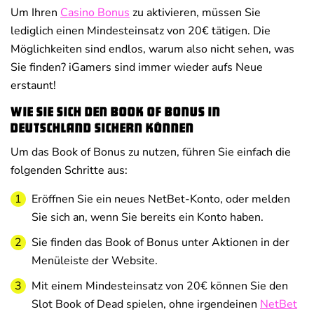
Um Ihren
Casino Bonus
zu aktivieren, müssen Sie
lediglich einen Mindesteinsatz von 20€ tätigen. Die
Möglichkeiten sind endlos, warum also nicht sehen, was
Sie finden? iGamers sind immer wieder aufs Neue
erstaunt!
Wie Sie sich den Book of Bonus in
Deutschland sichern können
Um das Book of Bonus zu nutzen, führen Sie einfach die
folgenden Schritte aus:
Eröffnen Sie ein neues NetBet-Konto, oder melden
Sie sich an, wenn Sie bereits ein Konto haben.
Sie finden das Book of Bonus unter Aktionen in der
Menüleiste der Website.
Mit einem Mindesteinsatz von 20€ können Sie den
Slot Book of Dead spielen, ohne irgendeinen
NetBet