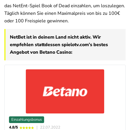
das NetEnt-Spiel Book of Dead einzahlen, um loszulegen.
Täglich können Sie einen Maximalpreis von bis zu 100€
Deals
News
oder 100 Freispiele gewinnen.
NetBet ist in deinem Land nicht aktiv. Wir
empfehlen stattdessen spielotv.com’s bestes
Angebot von Betano Casino:
Einzahlungsbonus
4.8/5
22.07.2022