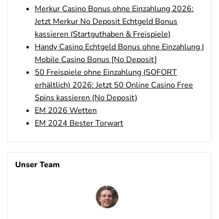
Merkur Casino Bonus ohne Einzahlung 2026:
Jetzt Merkur No Deposit Echtgeld Bonus
kassieren (Startguthaben & Freispiele)
Handy Casino Echtgeld Bonus ohne Einzahlung |
Mobile Casino Bonus [No Deposit]
50 Freispiele ohne Einzahlung (SOFORT
erhältlich) 2026: Jetzt 50 Online Casino Free
Spins kassieren (No Deposit)
EM 2026 Wetten
EM 2024 Bester Torwart
Unser Team