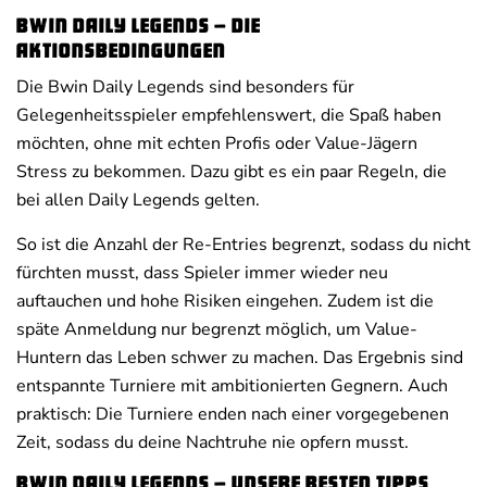
Bwin Daily Legends – die
Aktionsbedingungen
Die Bwin Daily Legends sind besonders für
Gelegenheitsspieler empfehlenswert, die Spaß haben
möchten, ohne mit echten Profis oder Value-Jägern
Stress zu bekommen. Dazu gibt es ein paar Regeln, die
bei allen Daily Legends gelten.
So ist die Anzahl der Re-Entries begrenzt, sodass du nicht
fürchten musst, dass Spieler immer wieder neu
auftauchen und hohe Risiken eingehen. Zudem ist die
späte Anmeldung nur begrenzt möglich, um Value-
Huntern das Leben schwer zu machen. Das Ergebnis sind
entspannte Turniere mit ambitionierten Gegnern. Auch
praktisch: Die Turniere enden nach einer vorgegebenen
Zeit, sodass du deine Nachtruhe nie opfern musst.
Bwin Daily Legends – unsere besten Tipps