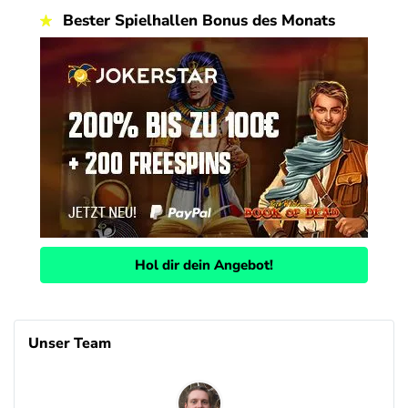
Postcode Lotterie Bonus
Bester Spielhallen Bonus des Monats
4.6
/5
Tägliche Gewinnchance
AGB gelten
Lotto.de Bonus
4.6
/5
Spielen beim Original
AGB gelten
Lottobay Bonus
4.5
/5
Unschlagbare Auswahl an Lotterien
AGB gelten
Hol dir dein Angebot!
Unser Team