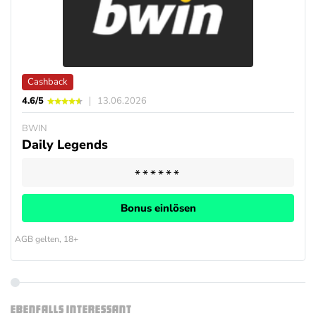
Cashback
4.6/5
13.06.2026
BWIN
Daily Legends
Bonus einlösen
AGB gelten, 18+
EBENFALLS INTERESSANT