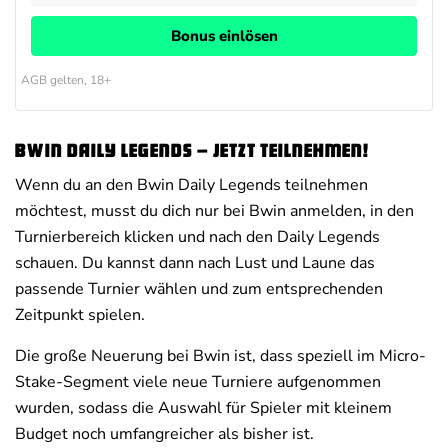
Bonus einlösen
AGB gelten, 18+
Bwin Daily Legends – jetzt teilnehmen!
Wenn du an den Bwin Daily Legends teilnehmen
möchtest, musst du dich nur bei Bwin anmelden, in den
Turnierbereich klicken und nach den Daily Legends
schauen. Du kannst dann nach Lust und Laune das
passende Turnier wählen und zum entsprechenden
Zeitpunkt spielen.
Die große Neuerung bei Bwin ist, dass speziell im Micro-
Stake-Segment viele neue Turniere aufgenommen
wurden, sodass die Auswahl für Spieler mit kleinem
Budget noch umfangreicher als bisher ist.