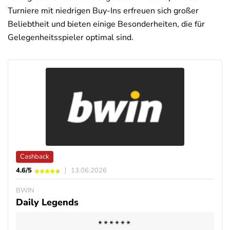
Turniere mit niedrigen Buy-Ins erfreuen sich großer
Beliebtheit und bieten einige Besonderheiten, die für
Deals
News
Gelegenheitsspieler optimal sind.
Cashback
4.6/5
13.06.2026
BWIN
Daily Legends