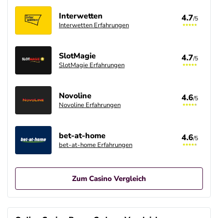
Interwetten
4.7
/5
Interwetten Erfahrungen
SlotMagie
4.7
/5
SlotMagie Erfahrungen
Novoline
4.6
/5
Novoline Erfahrungen
bet-at-home
4.6
/5
bet-at-home Erfahrungen
Zum Casino Vergleich
Betano Casino Bonus
4.8
/5
400% bis zu 80€