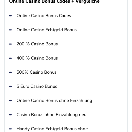
Online Casino Bonus Codes + Vergleiche
AGB gelten
Online Casino Bonus Codes
Interwetten Bonus
4.7
/5
100% bis zu 100€
Online Casino Echtgeld Bonus
AGB gelten
SlotMagie Bonus
200 % Casino Bonus
4.7
/5
50 Freispiele ohne Einzahlung
AGB gelten
400 % Casino Bonus
Novoline Bonus
4.6
/5
200 % Bonus + 10 Freispiele täglich
500% Casino Bonus
AGB gelten
5 Euro Casino Bonus
bet-at-home Bonus
4.6
/5
100% bis zu 100€
Online Casino Bonus ohne Einzahlung
AGB gelten
Casino Bonus ohne Einzahlung neu
Zum Casino Bonus Vergleich
Handy Casino Echtgeld Bonus ohne