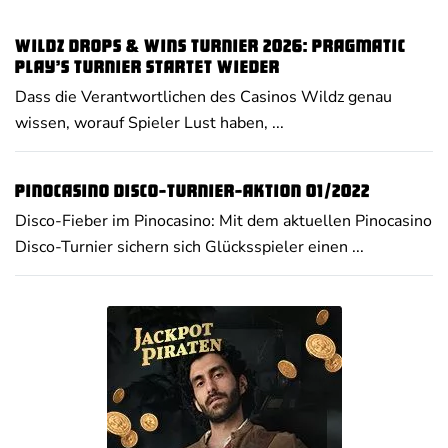
Wildz Drops & Wins Turnier 2026: Pragmatic
Play’s Turnier startet wieder
Dass die Verantwortlichen des Casinos Wildz genau
wissen, worauf Spieler Lust haben, ...
Pinocasino Disco-Turnier-Aktion 01/2022
Disco-Fieber im Pinocasino: Mit dem aktuellen Pinocasino
Disco-Turnier sichern sich Glücksspieler einen ...