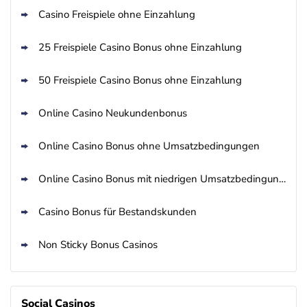
Casino Freispiele ohne Einzahlung
25 Freispiele Casino Bonus ohne Einzahlung
50 Freispiele Casino Bonus ohne Einzahlung
Online Casino Neukundenbonus
Online Casino Bonus ohne Umsatzbedingungen
Online Casino Bonus mit niedrigen Umsatzbedingungen
Casino Bonus für Bestandskunden
Non Sticky Bonus Casinos
Social Casinos