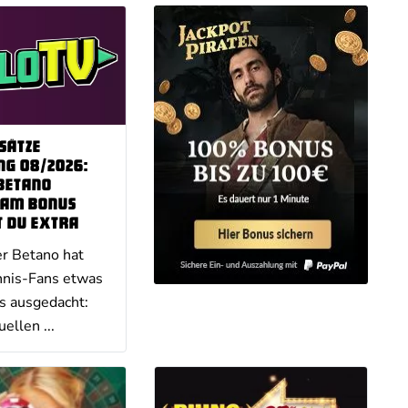
 Sätze
g 08/2026:
Betano
lam Bonus
t du extra
r Betano hat
ennis-Fans etwas
s ausgedacht:
ellen ...