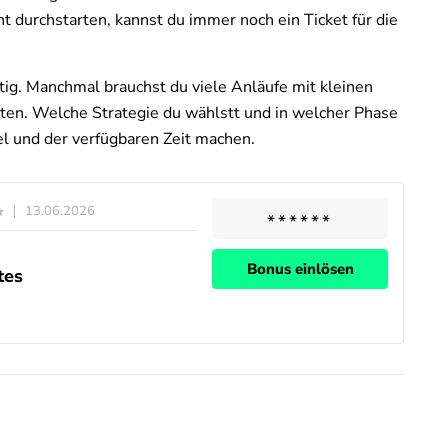
ht durchstarten, kannst du immer noch ein Ticket für die
tig. Manchmal brauchst du viele Anläufe mit kleinen
ten. Welche Strategie du wählstt und in welcher Phase
el und der verfügbaren Zeit machen.
13.06.2026
Bonus einlösen
tes