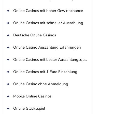
Online Casinos mit hoher Gewinnchance
Online Casinos mit schneller Auszahlung
Deutsche Online Casinos
Online Casino Auszahlung Erfahrungen
Online Casinos mit bester Auszahlungsquote
Online Casinos mit 1 Euro Einzahlung
Online Casino ohne Anmeldung
Mobile Online Casinos
Online Glücksspiel