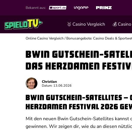
Bekannt aus:
🥇 Casino Vergleich
💰 Casino
Online Casino Vergleich
/
Bonusangebote: Casino Deals & Sportwe
Top10 Spielotheken
Top10 Spielotheken Bonus Codes
🥇 Casinos:
🥇 Casinos:
🎰 Weitere Spiele-Hersteller:
Top 15 Wettanbieter
Bwin Gutschein-Satell
01.
01.
01.
Novoline Casinos mit PayPal
Merkur Casinos mit PayPal
Gamomat Online Casinos
Betano Casino Erfahrungen
Betano Casino Bonus Code
Betano Casino Erfahrungen
das Herzdamen Festiv
02.
02.
02.
Interwetten Erfahrungen
Interwetten Bonus Code
Betano Erfahrungen
Novoline Casinos mit Paysafe
Merkur Casinos mit Paysafe
NetEnt Online Casinos
Christian
03.
03.
03.
SlotMagie Erfahrungen
SlotMagie Bonus Code
Interwetten Erfahrungen
Novoline Casino Tricks
Merkur Casinos mit 5€ Einzahlung
Pragmatic Play Online Casinos
Datum: 13.06.2026
04.
04.
04.
Novoline Erfahrungen
Novoline Bonus Code
Bwin Erfahrungen
Bwin Gutschein-Satellites – 
Novoline Casino Apps
Neue Merkur Casinos
Neueste Spielautomaten
Herzdamen Festival 2026 ge
05.
05.
05.
bet-at-home Erfahrungen
bet-at-home Bonus Code
bet-at-home Erfahrungen
Book of Ra Deluxe Casinos
Merkur Casino Apps
Casinos & Slots mit hoher RTP
Mit den neuen Bwin Gutschein-Satellites kannst 
06.
06.
06.
Jokerstar Erfahrungen
Jokerstar Bonus Code
NEO.bet Erfahrungen
gewinnen. Wir zeigen dir, wie du an diesen nützl