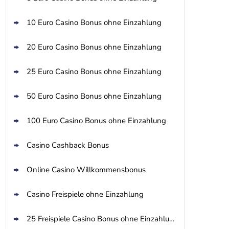
10 Euro Casino Bonus ohne Einzahlung
20 Euro Casino Bonus ohne Einzahlung
25 Euro Casino Bonus ohne Einzahlung
50 Euro Casino Bonus ohne Einzahlung
100 Euro Casino Bonus ohne Einzahlung
Casino Cashback Bonus
Online Casino Willkommensbonus
Casino Freispiele ohne Einzahlung
25 Freispiele Casino Bonus ohne Einzahlung