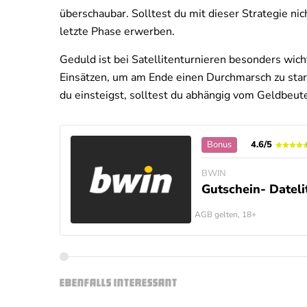
überschaubar. Solltest du mit dieser Strategie nic
letzte Phase erwerben.
Geduld ist bei Satellitenturnieren besonders wich
Einsätzen, um am Ende einen Durchmarsch zu star
du einsteigst, solltest du abhängig vom Geldbeut
Bonus
4.6/5
BWIN
Gutschein- Dateli
AGB gelten, 18+
EBENFALLS INTERESSANT