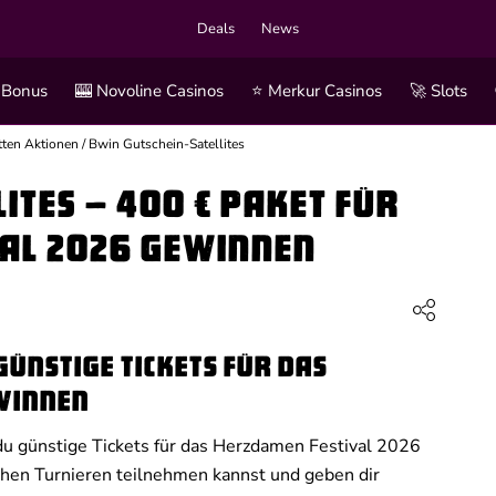
Deals
News
 Bonus
🎰 Novoline Casinos
⭐️ Merkur Casinos
🚀 Slots
tten Aktionen
/
Bwin Gutschein-Satellites
🥇 Beste Spielothek finden:
🎁 Beste Boni:
🎁 Spiele & Boni:
🎁 Spiele & Boni:
Top 15 Wettboni
🎰 Beliebte Slots:
ites – 400 € Paket für
01.
Neue Online Casinos
Casino mit Startguthaben
Novoline Spiele (Liste)
Merkur Spiele (Liste)
Betano Casino Bonus Code
Books & Bulls (Casinos, Bon
al 2026 gewinnen
02.
Betano Bonus Code
Bester Online Casino Bonus
Casino Neukundenbonus
Novomatic Spiele (Liste)
Merkur Casino kostenlos spielen
Fruit Mania (Casinos, Bonus
03.
Interwetten Bonus Code
Casino mit 1 EUR Einzahlung
Casino Bestandskundenbonus
Novoline Casino kostenlos spielen
Merkur Casino Bonus ohne Einzahlung
Monopoly Slot (Casinos, Bo
04.
Bwin Bonus Code
günstige Tickets für das
Legale Online Casinos
Cashback Casino Bonus
Sofort: Novoline Casino 50 Freispiele
Merkur Spielautomaten Tricks
Book of Dead (Casinos, Bon
winnen
05.
bet-at-home Bonus Code
Online Casino Auszahlungsquote
Casino Willkommensbonus
Welches Novoline Spiel zahlt am besten?
Welches Merkur Spiel zahlt am besten?
Tizona (Casinos, Bonus, RTP
du günstige Tickets für das Herzdamen Festival 2026
06.
NEO.bet Bonus Code
Online Casino Apps
ichen Turnieren teilnehmen kannst und geben dir