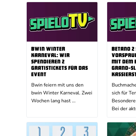
Bwin Winter
Betano 2
Karneval: Wir
Vorsprun
spendieren 2
Mit dem 
Gratistickets für das
Grand-S
Event
kassiers
Bwin feiern mit uns den
Buchmache
bwin Winter Karneval. Zwei
sich für T
Wochen lang hast ...
Besondere
Bei der aktu