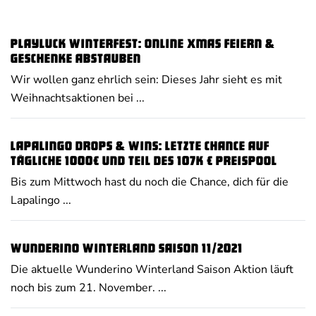
PlayLuck Winterfest: Online Xmas feiern &
Geschenke abstauben
Wir wollen ganz ehrlich sein: Dieses Jahr sieht es mit
Weihnachtsaktionen bei ...
Lapalingo Drops & Wins: Letzte Chance auf
tägliche 1000€ und Teil des 107k € Preispool
Bis zum Mittwoch hast du noch die Chance, dich für die
Lapalingo ...
Wunderino Winterland Saison 11/2021
Die aktuelle Wunderino Winterland Saison Aktion läuft
noch bis zum 21. November. ...