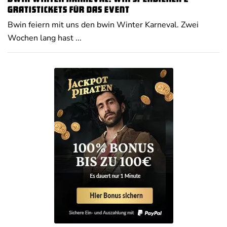
Gratistickets für das Event
Bwin feiern mit uns den bwin Winter Karneval. Zwei
Wochen lang hast ...