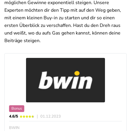
möglichen Gewinne exponentiell steigen. Unsere
Experten möchten dir den Tipp mit auf den Weg geben,
mit einem kleinen Buy-in zu starten und dir so einen
ersten Überblick zu verschaffen. Hast du den Dreh raus
und weißt, wo du aufs Gas gehen kannst, können deine
Beiträge steigen.
Bonus
4.6/5
01.12.2023
BWIN