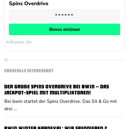
Spins Overdrive
Bonus einlösen
AGB gelten, 18+
EBENFALLS INTERESSANT
Der große Spins Overdrive bei bwin – das
Jackpot-Spiel mit Multipliktoren!
Bei bwin startet der Spins Overdrive. Das Sit & Go mit
drei ...
Bwin Winter Karneval: Wir spendieren 2