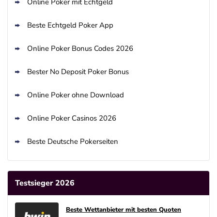
Online Poker mit Echtgeld
Beste Echtgeld Poker App
Online Poker Bonus Codes 2026
Bester No Deposit Poker Bonus
Online Poker ohne Download
Online Poker Casinos 2026
Beste Deutsche Pokerseiten
Testsieger 2026
Beste Wettanbieter mit besten Quoten