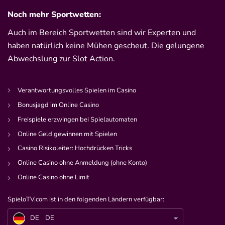
Noch mehr Sportwetten:
Auch im Bereich Sportwetten sind wir Experten und
haben natürlich keine Mühen gescheut. Die gelungene
Abwechslung zur Slot Action.
Verantwortungsvolles Spielen im Casino
Bonusjagd im Online Casino
Freispiele erzwingen bei Spielautomaten
Online Geld gewinnen mit Spielen
Casino Risikoleiter: Hochdrücken Tricks
Online Casino ohne Anmeldung (ohne Konto)
Online Casino ohne Limit
SpieloTV.com ist in den folgenden Ländern verfügbar:
DE
bwin Spins Overdrive
DE
DE