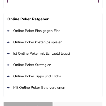
Online Poker Ratgeber
Online Poker Eins gegen Eins
Online Poker kostenlos spielen
Ist Online Poker mit Echtgeld legal?
Online Poker Strategien
Online Poker Tipps und Tricks
Mit Online Poker Geld verdienen