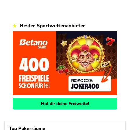
Bester Sportwettenanbieter
Hol dir deine Freiwette!
Top Pokerräume