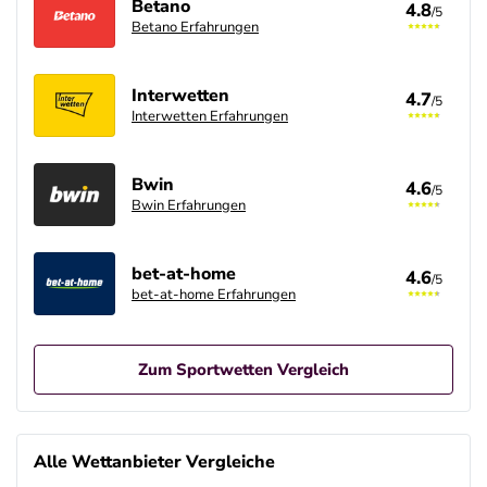
Betano
4.8
/5
Betano Erfahrungen
Interwetten
4.7
/5
Interwetten Erfahrungen
Bwin
4.6
/5
Bwin Erfahrungen
bet-at-home
4.6
/5
bet-at-home Erfahrungen
Zum Sportwetten Vergleich
Betano Casino Bonus
4.8
/5
100% bis zu 80€
Alle Wettanbieter Vergleiche
AGB gelten