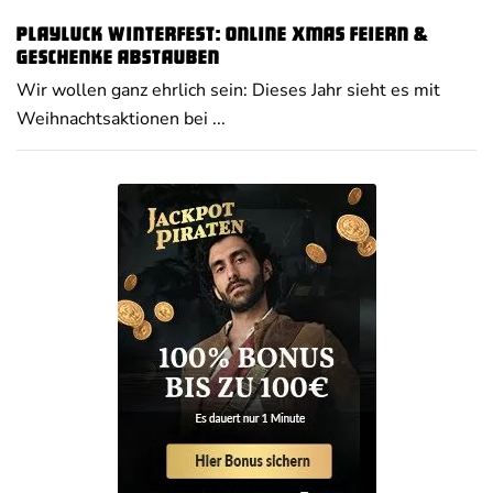
PlayLuck Winterfest: Online Xmas feiern &
Geschenke abstauben
Wir wollen ganz ehrlich sein: Dieses Jahr sieht es mit
Weihnachtsaktionen bei ...