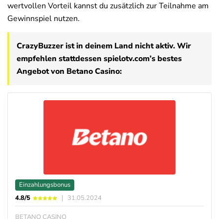
wertvollen Vorteil kannst du zusätzlich zur Teilnahme am
Gewinnspiel nutzen.
CrazyBuzzer ist in deinem Land nicht aktiv. Wir
empfehlen stattdessen spielotv.com’s bestes
Angebot von Betano Casino:
Einzahlungsbonus
4.8/5
31.05.2024
BETANO CASINO