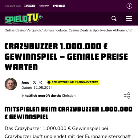
Bekannt aus:
Über spieloTV
Wie wir bewerten
Online Casino Vergleich
/
Bonusangebote: Casino Deals & Sportwetten Aktionen
/
Crazy
Die SpieloTV Crew
Crazybuzzer 1.000.000 €
Datenschutzerklärung
Gewinnspiel – geniale Preise
Haftungsausschluss für Inhalte
warten
Affiliate Disclaimer
Jens
REDAKTEUR UND CASINO-EXPERTE
Schreiber gesucht
Datum: 31.05.2024
Loading ...
Inhaltlich geprüft durch:
Christian
Kontakt mit spieloTV
Spielsucht Hilfe
Mitspielen beim Crazybuzzer 1.000.000
€ Gewinnspiel
Das Crazybuzzer 1.000.000 € Gewinnspiel bei
Crazybuzzer läuft und endet mit der Europameisterschaft