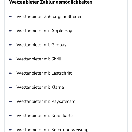
Wettanbieter Zahlungsmöglichkeiten
Wettanbieter Zahlungsmethoden
Wettanbieter mit Apple Pay
Wettanbieter mit Giropay
Wettanbieter mit Skrill
Wettanbieter mit Lastschrift
Wettanbieter mit Klarna
Wettanbieter mit Paysafecard
Wettanbieter mit Kreditkarte
Wettanbieter mit Sofortüberweisung