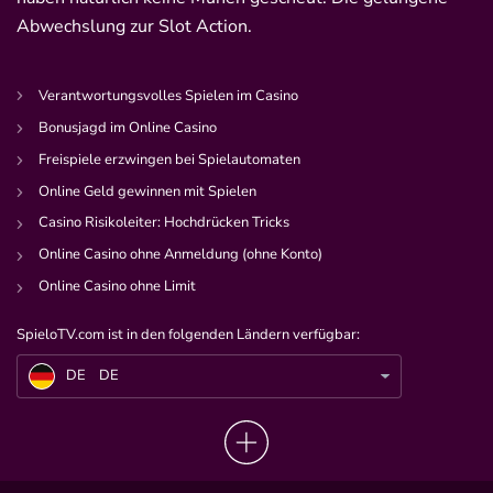
Abwechslung zur Slot Action.
Verantwortungsvolles Spielen im Casino
Bonusjagd im Online Casino
Freispiele erzwingen bei Spielautomaten
Online Geld gewinnen mit Spielen
Casino Risikoleiter: Hochdrücken Tricks
Online Casino ohne Anmeldung (ohne Konto)
Online Casino ohne Limit
SpieloTV.com ist in den folgenden Ländern verfügbar:
DE
Crazybuzzer 1.000.000 € Gewinnspiel – geniale Preise warten
DE
DE