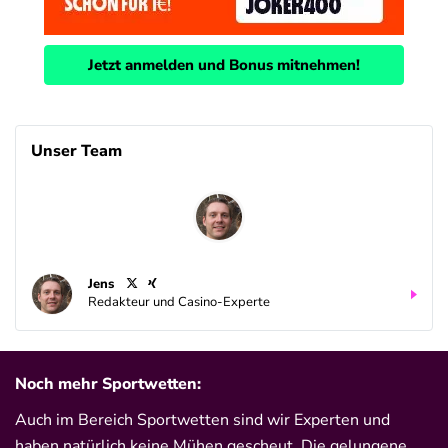
Jetzt anmelden und Bonus mitnehmen!
Unser Team
Jens
Redakteur und Casino-Experte
Noch mehr Sportwetten:
Auch im Bereich Sportwetten sind wir Experten und
haben natürlich keine Mühen gescheut. Die gelungene