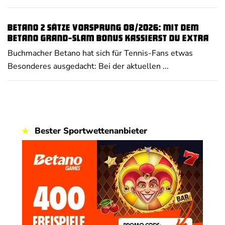
Betano 2 Sätze Vorsprung 08/2026: Mit dem
Betano Grand-Slam Bonus kassierst du extra
Buchmacher Betano hat sich für Tennis-Fans etwas
Besonderes ausgedacht: Bei der aktuellen ...
Bester Sportwettenanbieter