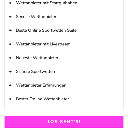
Wettanbieter mit Startguthaben
Seriöse Wettanbieter
Beste Online Sportwetten Seite
Wettanbieter mit Livestream
Neueste Wettanbieter
Sichere Sportwetten
Wettanbieter Erfahrungen
Bester Online Wettanbieter
LOS GEHT'S!