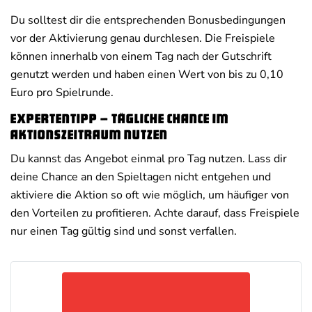
Du solltest dir die entsprechenden Bonusbedingungen
vor der Aktivierung genau durchlesen. Die Freispiele
können innerhalb von einem Tag nach der Gutschrift
genutzt werden und haben einen Wert von bis zu 0,10
Euro pro Spielrunde.
Expertentipp – Tägliche Chance im
Aktionszeitraum nutzen
Du kannst das Angebot einmal pro Tag nutzen. Lass dir
deine Chance an den Spieltagen nicht entgehen und
aktiviere die Aktion so oft wie möglich, um häufiger von
den Vorteilen zu profitieren. Achte darauf, dass Freispiele
nur einen Tag gültig sind und sonst verfallen.