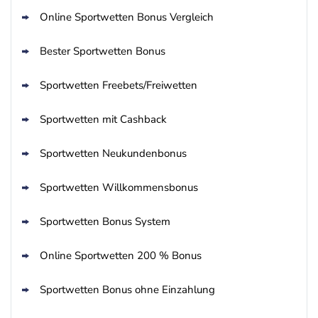
Online Sportwetten Bonus Vergleich
Bester Sportwetten Bonus
Sportwetten Freebets/Freiwetten
Sportwetten mit Cashback
Sportwetten Neukundenbonus
Sportwetten Willkommensbonus
Sportwetten Bonus System
Online Sportwetten 200 % Bonus
Sportwetten Bonus ohne Einzahlung