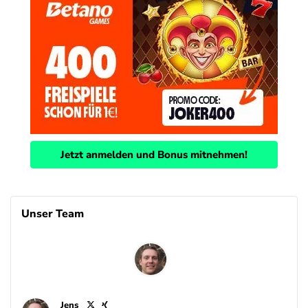
Jetzt anmelden und Bonus mitnehmen!
Unser Team
Jens