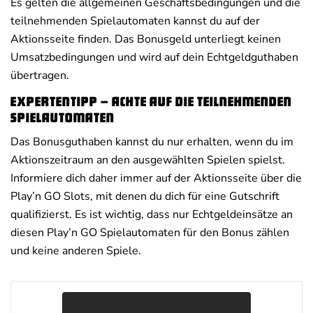
Es gelten die allgemeinen Geschäftsbedingungen und die
teilnehmenden Spielautomaten kannst du auf der
Aktionsseite finden. Das Bonusgeld unterliegt keinen
Umsatzbedingungen und wird auf dein Echtgeldguthaben
übertragen.
Expertentipp – Achte auf die teilnehmenden
Spielautomaten
Das Bonusguthaben kannst du nur erhalten, wenn du im
Aktionszeitraum an den ausgewählten Spielen spielst.
Informiere dich daher immer auf der Aktionsseite über die
Play’n GO Slots, mit denen du dich für eine Gutschrift
qualifizierst. Es ist wichtig, dass nur Echtgeldeinsätze an
diesen Play’n GO Spielautomaten für den Bonus zählen
und keine anderen Spiele.