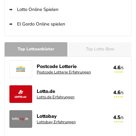
Lotto Online Spielen
Löwen Play Fun Bonus
4.8
/5
5.000 gratis LP-Münzen
El Gordo Online spielen
AGB gelten
Huuuge Casino Bonus
4.7
/5
5 Mio. Chips gratis
Top Lottoanbieter
Top Lotto Boni
AGB gelten
Postcode Lotterie
4.6
/5
Postcode Lotterie Erfahrungen
Lotto.de
4.6
/5
Lotto.de Erfahrungen
Lottobay
4.5
/5
Lottobay Erfahrungen