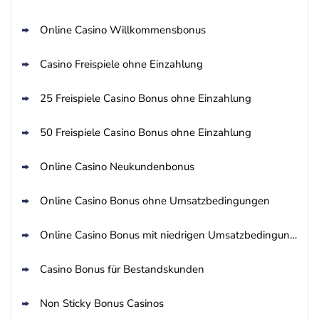
Online Casino Willkommensbonus
Casino Freispiele ohne Einzahlung
25 Freispiele Casino Bonus ohne Einzahlung
50 Freispiele Casino Bonus ohne Einzahlung
Online Casino Neukundenbonus
Online Casino Bonus ohne Umsatzbedingungen
Online Casino Bonus mit niedrigen Umsatzbedingungen
Casino Bonus für Bestandskunden
Non Sticky Bonus Casinos