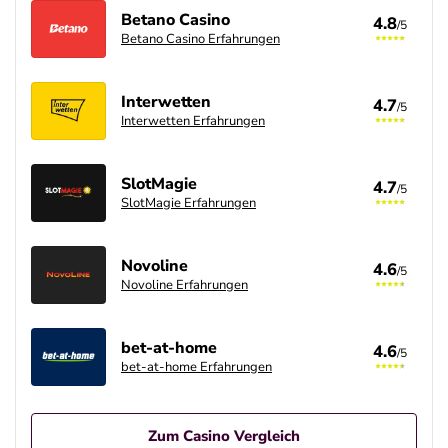
Betano Casino
4.8
/5
Betano Casino Erfahrungen
Interwetten
4.7
/5
Interwetten Erfahrungen
SlotMagie
4.7
/5
SlotMagie Erfahrungen
Novoline
4.6
/5
Novoline Erfahrungen
bet-at-home
4.6
/5
bet-at-home Erfahrungen
Zum Casino Vergleich